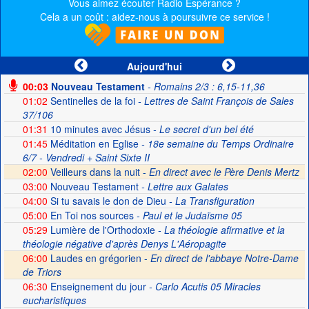
Vous aimez écouter Radio Espérance ?
Cela a un coût : aidez-nous à poursuivre ce service !
Aujourd'hui
00:03
Nouveau Testament
- Romains 2/3 : 6,15-11,36
01:02
Sentinelles de la foi
- Lettres de Saint François de Sales
37/106
01:31
10 minutes avec Jésus
- Le secret d'un bel été
01:45
Méditation en Eglise
- 18e semaine du Temps Ordinaire
6/7 - Vendredi + Saint Sixte II
02:00
Veilleurs dans la nuit -
En direct avec le Père Denis Mertz
03:00
Nouveau Testament
- Lettre aux Galates
04:00
Si tu savais le don de Dieu
- La Transfiguration
05:00
En Toi nos sources
- Paul et le Judaïsme 05
05:29
Lumière de l'Orthodoxie
- La théologie afirmative et la
théologie négative d'après Denys L'Aéropagite
06:00
Laudes en grégorien -
En direct de l'abbaye Notre-Dame
de Triors
06:30
Enseignement du jour
- Carlo Acutis 05 Miracles
eucharistiques