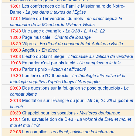
16:01
Les conférences de la Famille Missionnaire de Notre-
Dame
- La joie dans 3 textes de l'Église
17:01
Messe du 1er vendredi du mois
- en direct depuis le
sanctuaire de la Miséricorde Divine à Vilnius
17:43
Une page d'évangile
- Lc 6/38 - 2, 41-3, 22
18:00
Page musicale
- Chants de louange
18:29
Vêpres -
En direct du couvent Saint-Antoine à Bastia
19:00
Angélus -
En direct
19:03
L'écho du Saint-Siège
- L'actualité au Vatican du vendredi
19:08
En parler c'est parfois la clé
- Un complexe à la fois
19:16
Parlons philo
- Action et efficacité
19:30
Lumière de l'Orthodoxie
- La théologie afirmative et la
théologie négative d'après Denys L'Aéropagite
20:00
Des questions sur la foi, qu'on se pose quelquefois
- Le
combat ultime
20:13
Méditation sur l'Évangile du jour
- Mt 16, 24-28 la gloire et
la croix
20:30
Chapelet pour les vocations -
Mystères douloureux
21:01
Si tu savais le don de Dieu
- La volonté de Dieu et moi et
moi et moi ! 1/2
22:05
Les complies -
en direct, suivies de la lecture du