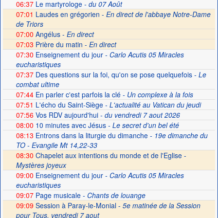
06:37
Le martyrologe
- du 07 Août
07:01
Laudes en grégorien -
En direct de l'abbaye Notre-Dame
de Triors
07:00
Angélus -
En direct
07:03
Prière du matin -
En direct
07:30
Enseignement du jour
- Carlo Acutis 05 Miracles
eucharistiques
07:37
Des questions sur la foi, qu'on se pose quelquefois
- Le
combat ultime
07:44
En parler c'est parfois la clé
- Un complexe à la fois
07:51
L'écho du Saint-Siège
- L'actualité au Vatican du jeudi
07:56
Vos RDV aujourd'hui
- du vendredi 7 aout 2026
08:00
10 minutes avec Jésus
- Le secret d'un bel été
08:13
Entrons dans la liturgie du dimanche
- 19e dimanche du
TO - Evangile Mt 14,22-33
08:30
Chapelet aux intentions du monde et de l'Eglise -
Mystères joyeux
09:00
Enseignement du jour
- Carlo Acutis 05 Miracles
eucharistiques
09:07
Page musicale
- Chants de louange
09:09
Session à Paray-le-Monial -
5e matinée de la Session
pour Tous, vendredi 7 aout