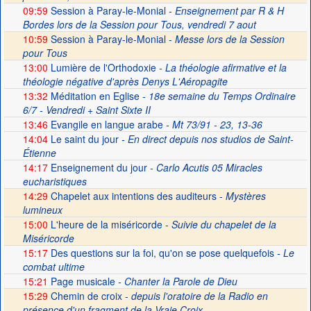
09:59
Session à Paray-le-Monial
- Enseignement par R & H
Bordes lors de la Session pour Tous, vendredi 7 aout
10:59
Session à Paray-le-Monial -
Messe lors de la Session
pour Tous
13:00
Lumière de l'Orthodoxie
- La théologie afirmative et la
théologie négative d'après Denys L'Aéropagite
13:32
Méditation en Eglise
- 18e semaine du Temps Ordinaire
6/7 - Vendredi + Saint Sixte II
13:46
Evangile en langue arabe
- Mt 73/91 - 23, 13-36
14:04
Le saint du jour
- En direct depuis nos studios de Saint-
Étienne
14:17
Enseignement du jour
- Carlo Acutis 05 Miracles
eucharistiques
14:29
Chapelet aux intentions des auditeurs -
Mystères
lumineux
15:00
L'heure de la miséricorde -
Suivie du chapelet de la
Miséricorde
15:17
Des questions sur la foi, qu'on se pose quelquefois
- Le
combat ultime
15:21
Page musicale
- Chanter la Parole de Dieu
15:29
Chemin de croix -
depuis l'oratoire de la Radio en
présence d'un fragment de la Vraie Croix