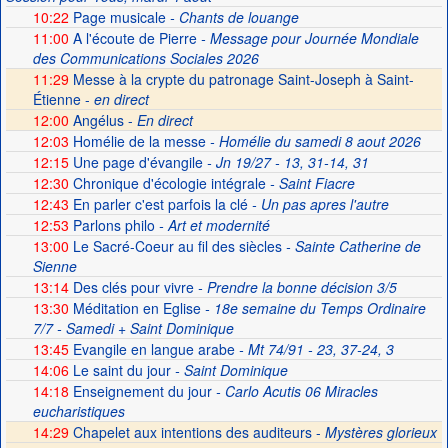
10:22
Page musicale
- Chants de louange
11:00
A l'écoute de Pierre
- Message pour Journée Mondiale
des Communications Sociales 2026
11:29
Messe à la crypte du patronage Saint-Joseph à Saint-
Étienne -
en direct
12:00
Angélus -
En direct
12:03
Homélie de la messe
- Homélie du samedi 8 aout 2026
12:15
Une page d'évangile
- Jn 19/27 - 13, 31-14, 31
12:30
Chronique d'écologie intégrale
- Saint Fiacre
12:43
En parler c'est parfois la clé
- Un pas apres l'autre
12:53
Parlons philo
- Art et modernité
13:00
Le Sacré-Coeur au fil des siècles
- Sainte Catherine de
Sienne
13:14
Des clés pour vivre
- Prendre la bonne décision 3/5
13:30
Méditation en Eglise
- 18e semaine du Temps Ordinaire
7/7 - Samedi + Saint Dominique
13:45
Evangile en langue arabe
- Mt 74/91 - 23, 37-24, 3
14:06
Le saint du jour
- Saint Dominique
14:18
Enseignement du jour
- Carlo Acutis 06 Miracles
eucharistiques
14:29
Chapelet aux intentions des auditeurs -
Mystères glorieux