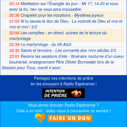
20:14
Méditation sur l'Évangile du jour
- Mt 17, 14-20 si vous
avez la foi, rien ne vous sera impossible
20:30
Chapelet pour les vocations -
Mystères joyeux
21:00
Si tu savais le don de Dieu
- La volonté de Dieu et moi et
moi et moi ! 2/2
22:06
Les complies -
en direct, suivies de la lecture du
martyrologe
22:39
Le martyrologe
- du 09 Août
22:30
Saints et témoins
- Les convertis des 1ers siècles 3/3
23:01
Revivre les sessions d'été
- Itinéraire nocturne d'un coeur
boulversé, enseignement Père Olivier Bonnewijn lors de la
Session pour Tous, mardi 4 aout
Partagez vos intentions de prière
en les envoyant à Radio Espérance !
Vous aimez écouter Radio Espérance ?
Cela a un coût : aidez-nous à poursuivre ce service !