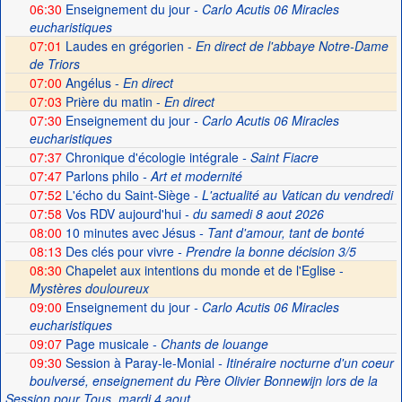
06:30
Enseignement du jour
- Carlo Acutis 06 Miracles
eucharistiques
07:01
Laudes en grégorien -
En direct de l'abbaye Notre-Dame
de Triors
07:00
Angélus -
En direct
07:03
Prière du matin -
En direct
07:30
Enseignement du jour
- Carlo Acutis 06 Miracles
eucharistiques
07:37
Chronique d'écologie intégrale
- Saint Fiacre
07:47
Parlons philo
- Art et modernité
07:52
L'écho du Saint-Siège
- L'actualité au Vatican du vendredi
07:58
Vos RDV aujourd'hui
- du samedi 8 aout 2026
08:00
10 minutes avec Jésus
- Tant d'amour, tant de bonté
08:13
Des clés pour vivre
- Prendre la bonne décision 3/5
08:30
Chapelet aux intentions du monde et de l'Eglise -
Mystères douloureux
09:00
Enseignement du jour
- Carlo Acutis 06 Miracles
eucharistiques
09:07
Page musicale
- Chants de louange
09:30
Session à Paray-le-Monial
- Itinéraire nocturne d'un coeur
boulversé, enseignement du Père Olivier Bonnewijn lors de la
Session pour Tous, mardi 4 aout