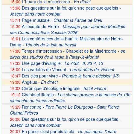
15:00
L'heure de la miséricorde -
En direct
15:08
Des questions sur la foi, qu'on se pose quelquefois
-
Joseph dans notre combat
15:11
Page musicale
- Chanter la Parole de Dieu
15:30
A l'écoute de Pierre
- Message pour Journée Mondiale
des Communications Sociales 2026
16:01
Les conférences de la Famille Missionnaire de Notre-
Dame
- Témoin de la joie au travail
17:00
Temps d'intercession - Chapelet de la Miséricorde -
en
direct des studios de la radio à Paray-le-Monial
17:33
Une page d'évangile
- Lc 7/38 - 3, 23-4, 13
18:00
Les variétés de Vincent
- Les variétés de Vincent
18:47
Des clés pour vivre
- Prendre la bonne décision 3/5
19:00
Angélus -
En direct
19:03
Chronique d'écologie intégrale
- Saint Fiacre
19:12
Chants et liturgie
- Les chants propres à la messe du 19e
dimanche du temps ordinaire
19:29
Rencontre
- Père Pierre Le Bourgeois - Saint Pierre
Chanel Prières
20:00
Des questions sur la foi, qu'on se pose quelquefois
-
Joseph dans notre combat
20:07
En parler c'est parfois la clé
- Un pas apres l'autre