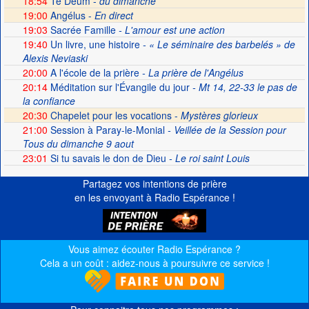
18:54
Te Deum -
du dimanche
19:00
Angélus -
En direct
19:03
Sacrée Famille
- L'amour est une action
19:40
Un livre, une histoire
- « Le séminaire des barbelés » de
Alexis Neviaski
20:00
A l'école de la prière
- La prière de l'Angélus
20:14
Méditation sur l'Évangile du jour
- Mt 14, 22-33 le pas de
la confiance
20:30
Chapelet pour les vocations -
Mystères glorieux
21:00
Session à Paray-le-Monial
- Veillée de la Session pour
Tous du dimanche 9 aout
23:01
Si tu savais le don de Dieu
- Le roi saint Louis
Partagez vos intentions de prière
en les envoyant à Radio Espérance !
Vous aimez écouter Radio Espérance ?
Cela a un coût : aidez-nous à poursuivre ce service !