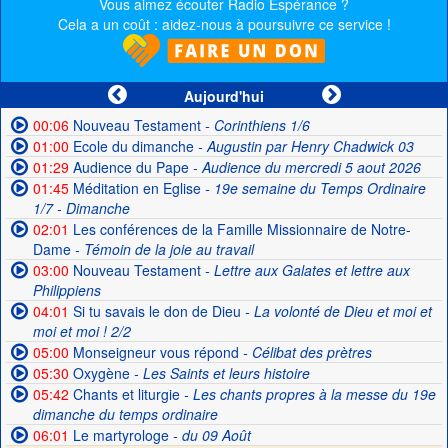
Vous aimez écouter Radio Espérance ?
Cela a un coût : aidez-nous à poursuivre ce service !
Aujourd'hui
00:06
Nouveau Testament
- Corinthiens 1/6
01:00
Ecole du dimanche
- Augustin par Henry Chadwick 03
01:29
Audience du Pape
- Audience du mercredi 5 aout 2026
01:45
Méditation en Eglise
- 19e semaine du Temps Ordinaire
1/7 - Dimanche
02:01
Les conférences de la Famille Missionnaire de Notre-
Dame
- Témoin de la joie au travail
03:00
Nouveau Testament
- Lettre aux Galates et lettre aux
Philippiens
04:01
Si tu savais le don de Dieu
- La volonté de Dieu et moi et
moi et moi ! 2/2
05:00
Monseigneur vous répond
- Célibat des prètres
05:30
Oxygène
- Les Saints et leurs histoire
05:42
Chants et liturgie
- Les chants propres à la messe du 19e
dimanche du temps ordinaire
06:01
Le martyrologe
- du 09 Août