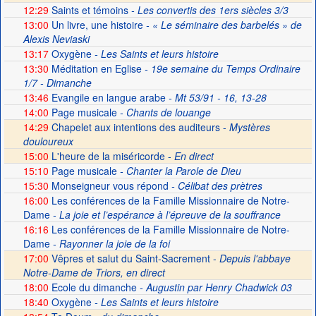
12:29
Saints et témoins
- Les convertis des 1ers siècles 3/3
13:00
Un livre, une histoire
- « Le séminaire des barbelés » de
Alexis Neviaski
13:17
Oxygène
- Les Saints et leurs histoire
13:30
Méditation en Eglise
- 19e semaine du Temps Ordinaire
1/7 - Dimanche
13:46
Evangile en langue arabe
- Mt 53/91 - 16, 13-28
14:00
Page musicale
- Chants de louange
14:29
Chapelet aux intentions des auditeurs -
Mystères
douloureux
15:00
L'heure de la miséricorde -
En direct
15:10
Page musicale
- Chanter la Parole de Dieu
15:30
Monseigneur vous répond
- Célibat des prètres
16:00
Les conférences de la Famille Missionnaire de Notre-
Dame
- La joie et l’espérance à l’épreuve de la souffrance
16:16
Les conférences de la Famille Missionnaire de Notre-
Dame
- Rayonner la joie de la foi
17:00
Vêpres et salut du Saint-Sacrement -
Depuis l'abbaye
Notre-Dame de Triors, en direct
18:00
Ecole du dimanche
- Augustin par Henry Chadwick 03
18:40
Oxygène
- Les Saints et leurs histoire