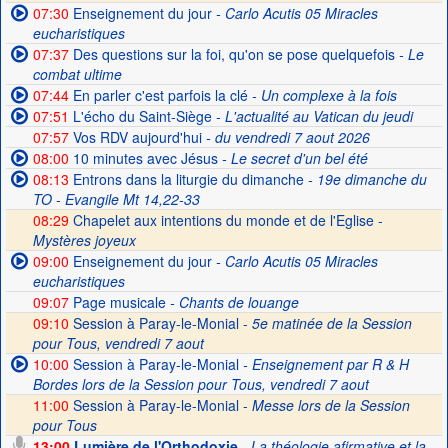
07:30
Enseignement du jour
- Carlo Acutis 05 Miracles
eucharistiques
07:37
Des questions sur la foi, qu'on se pose quelquefois
- Le
combat ultime
07:44
En parler c'est parfois la clé
- Un complexe à la fois
07:51
L'écho du Saint-Siège
- L'actualité au Vatican du jeudi
07:57
Vos RDV aujourd'hui
- du vendredi 7 aout 2026
08:00
10 minutes avec Jésus
- Le secret d'un bel été
08:13
Entrons dans la liturgie du dimanche
- 19e dimanche du
TO - Evangile Mt 14,22-33
08:29
Chapelet aux intentions du monde et de l'Eglise -
Mystères joyeux
09:00
Enseignement du jour
- Carlo Acutis 05 Miracles
eucharistiques
09:07
Page musicale
- Chants de louange
09:10
Session à Paray-le-Monial -
5e matinée de la Session
pour Tous, vendredi 7 aout
10:00
Session à Paray-le-Monial
- Enseignement par R & H
Bordes lors de la Session pour Tous, vendredi 7 aout
11:00
Session à Paray-le-Monial -
Messe lors de la Session
pour Tous
13:00
Lumière de l'Orthodoxie
- La théologie afirmative et la