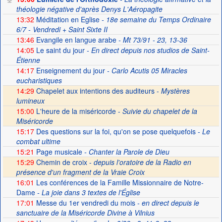
théologie négative d'après Denys L'Aéropagite
13:32
Méditation en Eglise
- 18e semaine du Temps Ordinaire
6/7 - Vendredi + Saint Sixte II
13:46
Evangile en langue arabe
- Mt 73/91 - 23, 13-36
14:05
Le saint du jour
- En direct depuis nos studios de Saint-
Étienne
14:17
Enseignement du jour
- Carlo Acutis 05 Miracles
eucharistiques
14:29
Chapelet aux intentions des auditeurs -
Mystères
lumineux
15:00
L'heure de la miséricorde -
Suivie du chapelet de la
Miséricorde
15:17
Des questions sur la foi, qu'on se pose quelquefois
- Le
combat ultime
15:21
Page musicale
- Chanter la Parole de Dieu
15:29
Chemin de croix -
depuis l'oratoire de la Radio en
présence d'un fragment de la Vraie Croix
16:01
Les conférences de la Famille Missionnaire de Notre-
Dame
- La joie dans 3 textes de l'Église
17:01
Messe du 1er vendredi du mois
- en direct depuis le
sanctuaire de la Miséricorde Divine à Vilnius