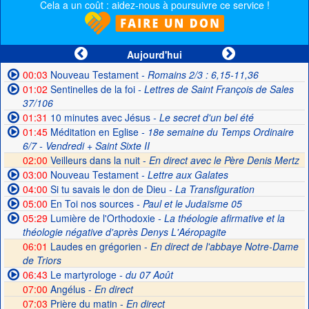
Cela a un coût : aidez-nous à poursuivre ce service !
Aujourd'hui
00:03
Nouveau Testament
- Romains 2/3 : 6,15-11,36
01:02
Sentinelles de la foi
- Lettres de Saint François de Sales
37/106
01:31
10 minutes avec Jésus
- Le secret d'un bel été
01:45
Méditation en Eglise
- 18e semaine du Temps Ordinaire
6/7 - Vendredi + Saint Sixte II
02:00
Veilleurs dans la nuit -
En direct avec le Père Denis Mertz
03:00
Nouveau Testament
- Lettre aux Galates
04:00
Si tu savais le don de Dieu
- La Transfiguration
05:00
En Toi nos sources
- Paul et le Judaïsme 05
05:29
Lumière de l'Orthodoxie
- La théologie afirmative et la
théologie négative d'après Denys L'Aéropagite
06:01
Laudes en grégorien -
En direct de l'abbaye Notre-Dame
de Triors
06:43
Le martyrologe
- du 07 Août
07:00
Angélus -
En direct
07:03
Prière du matin -
En direct