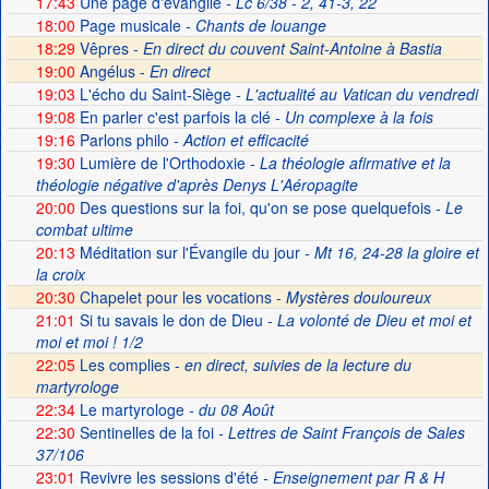
17:43
Une page d'évangile
- Lc 6/38 - 2, 41-3, 22
18:00
Page musicale
- Chants de louange
18:29
Vêpres -
En direct du couvent Saint-Antoine à Bastia
19:00
Angélus -
En direct
19:03
L'écho du Saint-Siège
- L'actualité au Vatican du vendredi
19:08
En parler c'est parfois la clé
- Un complexe à la fois
19:16
Parlons philo
- Action et efficacité
19:30
Lumière de l'Orthodoxie
- La théologie afirmative et la
théologie négative d'après Denys L'Aéropagite
20:00
Des questions sur la foi, qu'on se pose quelquefois
- Le
combat ultime
20:13
Méditation sur l'Évangile du jour
- Mt 16, 24-28 la gloire et
la croix
20:30
Chapelet pour les vocations -
Mystères douloureux
21:01
Si tu savais le don de Dieu
- La volonté de Dieu et moi et
moi et moi ! 1/2
22:05
Les complies -
en direct, suivies de la lecture du
martyrologe
22:34
Le martyrologe
- du 08 Août
22:30
Sentinelles de la foi
- Lettres de Saint François de Sales
37/106
23:01
Revivre les sessions d'été
- Enseignement par R & H