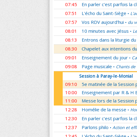
07:45
En parler c'est parfois la c
07:51
L'écho du Saint-Siège
L'a
•
07:57
Vos RDV aujourd'hui
du v
•
08:01
10 minutes avec Jésus
Le
•
08:13
Entrons dans la liturgie d
08:30
Chapelet aux intentions du
09:01
Enseignement du jour
Ca
•
09:08
Page musicale
Chants de
•
Session à Paray-le-Monial
09:10
5e matinée de la Session 
10:00
Enseignement par R & H Bo
11:00
Messe lors de la Session 
12:28
Homélie de la messe
Hom
•
12:30
En parler c'est parfois la c
12:37
Parlons philo
Action et eff
•
12:45
L'écho du Saint-Siège
L'a
•