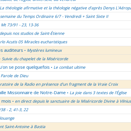
La théologie afirmative et la théologie négative d'après Denys L'Aérop
semaine du Temps Ordinaire 6/7 - Vendredi + Saint Sixte II
Mt 73/91 - 23, 13-36
 depuis nos studios de Saint-Étienne
rlo Acutis 05 Miracles eucharistiques
es auditeurs
Mystères lumineux
•
Suivie du chapelet de la Miséricorde
•
qu'on se pose quelquefois
Le combat ultime
•
 Parole de Dieu
oratoire de la Radio en présence d'un fragment de la Vraie Croix
mille Missionnaire de Notre-Dame
La joie dans 3 textes de l'Église
•
u mois
en direct depuis le sanctuaire de la Miséricorde Divine à Vilnius
•
/38 - 2, 41-3, 22
 louange
nt Saint-Antoine à Bastia