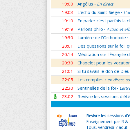
19:00
Angélus
En direct
•
19:03
L'écho du Saint-Siège
L'a
•
19:10
En parler c'est parfois la c
19:19
Parlons philo
Action et eff
•
19:30
Lumière de l'Orthodoxie
•
20:01
Des questions sur la foi, 
20:14
Méditation sur l'Évangile d
20:30
Chapelet pour les vocatio
21:01
Si tu savais le don de Dieu
22:05
Les complies
en direct, s
•
22:30
Sentinelles de la foi
Lettr
•
23:02
Revivre les sessions d'ét
Revivre les sessions d'
Enseignement par R & H
Tous, vendredi 7 aout