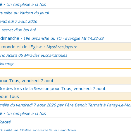
lé
Un complexe à la fois
•
ctualité au Vatican du jeudi
endredi 7 aout 2026
 secret d'un bel été
u dimanche
19e dimanche du TO - Evangile Mt 14,22-33
•
 monde et de l'Eglise
Mystères joyeux
•
rlo Acutis 05 Miracles eucharistiques
 louange
pour Tous, vendredi 7 aout
rdes lors de la Session pour Tous, vendredi 7 aout
pour Tous
élie du vendredi 7 aout 2026 par Père Benoit Tertrais à Paray-Le-Mon
lé
Un complexe à la fois
•
icacité
ctualité de l'Eglise universelle du vendredi