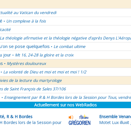
ctualité au Vatican du vendredi
lé
Un complexe à la fois
•
icacité
La théologie afirmative et la théologie négative d'après Denys L'Aérop
qu'on se pose quelquefois
Le combat ultime
•
u jour
Mt 16, 24-28 la gloire et la croix
•
ns
Mystères douloureux
•
La volonté de Dieu et moi et moi et moi ! 1/2
•
uivies de la lecture du martyrologe
es de Saint François de Sales 37/106
é
Enseignement par R & H Bordes lors de la Session pour Tous, vendre
•
Actuellement sur nos WebRadios
été, R & H Bordes
Ensemble Venanc
 Bordes lors de la Session pour
Motet Lux illuxit