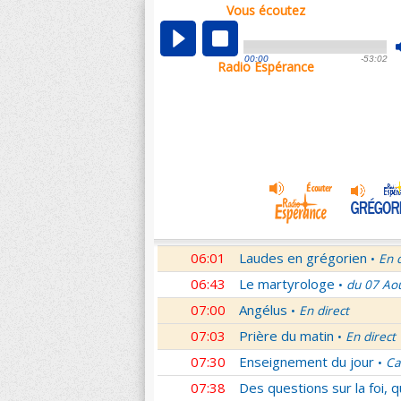
Vous écoutez
00:04
Nouveau Testament
Roma
•
01:03
Sentinelles de la foi
Lettr
•
00:00
-53:02
Radio Espérance
01:32
10 minutes avec Jésus
Le
•
01:46
Méditation en Eglise
18e 
•
02:01
Veilleurs dans la nuit
En d
•
03:01
Nouveau Testament
Let
•
04:01
Si tu savais le don de Dieu
05:01
En Toi nos sources
Paul 
•
05:30
Lumière de l'Orthodoxie
•
06:01
Laudes en grégorien
En 
•
06:43
Le martyrologe
du 07 Ao
•
07:00
Angélus
En direct
•
07:03
Prière du matin
En direct
•
07:30
Enseignement du jour
Ca
•
07:38
Des questions sur la foi, 