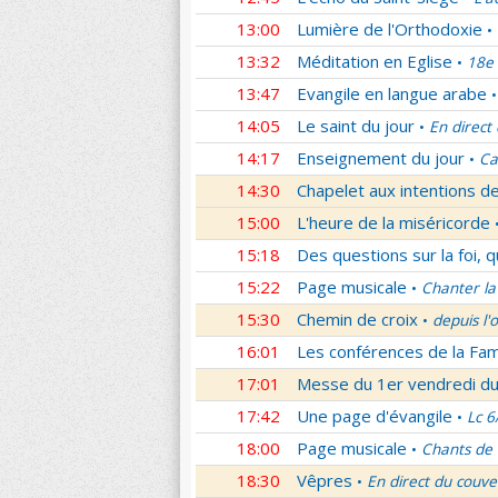
13:00
Lumière de l'Orthodoxie
•
13:32
Méditation en Eglise
18e 
•
13:47
Evangile en langue arabe
•
14:05
Le saint du jour
En direct
•
14:17
Enseignement du jour
Ca
•
14:30
Chapelet aux intentions d
15:00
L'heure de la miséricorde
15:18
Des questions sur la foi, 
15:22
Page musicale
Chanter la
•
15:30
Chemin de croix
depuis l'
•
16:01
Les conférences de la Fa
17:01
Messe du 1er vendredi d
17:42
Une page d'évangile
Lc 6
•
18:00
Page musicale
Chants de
•
18:30
Vêpres
En direct du couve
•