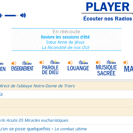
ins 2/3 : 6,15-11,36
max
mute
es de Saint François de Sales 37/106
volume
 secret d'un bel été
En réécoute
semaine du Temps Ordinaire 6/7 - Vendredi + Saint Sixte II
Revivre les sessions d'été
Sœur Anne de Jésus
irect avec le Père Denis Mertz
La fécondité de nos OUI
tre aux Galates
La Transfiguration
•
et le Judaïsme 05
La théologie afirmative et la théologie négative d'après Denys L'Aérop
direct de l'abbaye Notre-Dame de Triors
ût
rlo Acutis 05 Miracles eucharistiques
qu'on se pose quelquefois
Le combat ultime
•