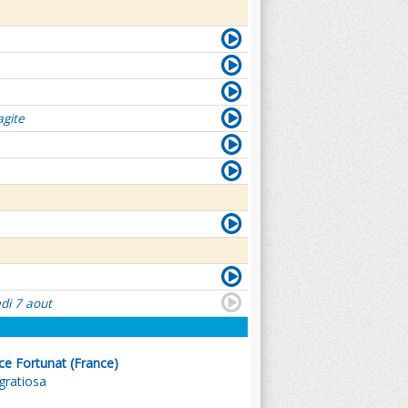
agite
di 7 aout
e Fortunat (France)
 gratiosa