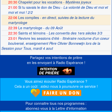
20:30
Chapelet pour les vocations -
Mystères joyeux
21:00
Si tu savais le don de Dieu
- La volonté de Dieu et moi et
moi et moi ! 2/2
22:06
Les complies -
en direct, suivies de la lecture du
martyrologe
22:39
Le martyrologe
- du 09 Août
22:30
Saints et témoins
- Les convertis des 1ers siècles 3/3
23:01
Revivre les sessions d'été
- Itinéraire nocturne d'un coeur
boulversé, enseignement Père Olivier Bonnewijn lors de la
Session pour Tous, mardi 4 aout
Partagez vos intentions de prière
en les envoyant à Radio Espérance !
Vous aimez écouter Radio Espérance ?
Cela a un coût : aidez-nous à poursuivre ce service !
Pour connaitre tous nos programmes :
abonnez-vous à la Lettre d'information