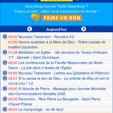
Vous aimez écouter Radio Espérance ?
Cela a un coût : aidez-nous à poursuivre ce service !
Aujourd'hui
00:02
Nouveau Testament
- Romains 3/3
01:00
Hymne acathiste à la Mère de Dieu -
Prière mariale de
tradition byzantine
01:48
Méditation en Eglise
- 18e semaine du Temps Ordinaire
7/7 - Samedi + Saint Dominique
02:00
Les conférences de la Famille Missionnaire de Notre-
Dame
- La joie dans 3 textes de l'Église
03:00
Nouveau Testament
- Lettres aux Ephésiens et Philemon
04:01
Si tu savais le don de Dieu
- La volonté de Dieu et moi et
moi et moi ! 1/2
05:00
A l'écoute de Pierre
- Message pour Journée Mondiale
des Communications Sociales 2026
05:25
Rencontre
- Père Pierre Le Bourgeois - Saint Pierre
Chanel Prières
06:03
Le martyrologe
- du 08 Août