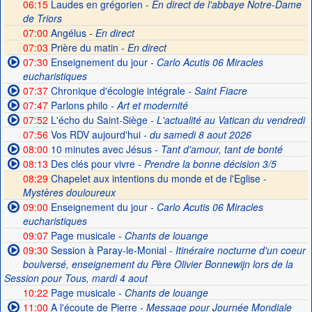
06:15
Laudes en grégorien -
En direct de l'abbaye Notre-Dame
de Triors
07:00
Angélus -
En direct
07:03
Prière du matin -
En direct
07:30
Enseignement du jour
- Carlo Acutis 06 Miracles
eucharistiques
07:37
Chronique d'écologie intégrale
- Saint Fiacre
07:47
Parlons philo
- Art et modernité
07:52
L'écho du Saint-Siège
- L'actualité au Vatican du vendredi
07:56
Vos RDV aujourd'hui
- du samedi 8 aout 2026
08:00
10 minutes avec Jésus
- Tant d'amour, tant de bonté
08:13
Des clés pour vivre
- Prendre la bonne décision 3/5
08:29
Chapelet aux intentions du monde et de l'Eglise -
Mystères douloureux
09:00
Enseignement du jour
- Carlo Acutis 06 Miracles
eucharistiques
09:07
Page musicale
- Chants de louange
09:30
Session à Paray-le-Monial
- Itinéraire nocturne d'un coeur
boulversé, enseignement du Père Olivier Bonnewijn lors de la
Session pour Tous, mardi 4 aout
10:22
Page musicale
- Chants de louange
11:00
A l'écoute de Pierre
- Message pour Journée Mondiale