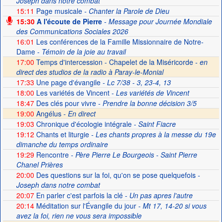
Joseph dans notre combat
15:11
Page musicale
- Chanter la Parole de Dieu
15:30
A l'écoute de Pierre
- Message pour Journée Mondiale
des Communications Sociales 2026
16:01
Les conférences de la Famille Missionnaire de Notre-
Dame
- Témoin de la joie au travail
17:00
Temps d'intercession - Chapelet de la Miséricorde -
en
direct des studios de la radio à Paray-le-Monial
17:33
Une page d'évangile
- Lc 7/38 - 3, 23-4, 13
18:00
Les variétés de Vincent
- Les variétés de Vincent
18:47
Des clés pour vivre
- Prendre la bonne décision 3/5
19:00
Angélus -
En direct
19:03
Chronique d'écologie intégrale
- Saint Fiacre
19:12
Chants et liturgie
- Les chants propres à la messe du 19e
dimanche du temps ordinaire
19:29
Rencontre
- Père Pierre Le Bourgeois - Saint Pierre
Chanel Prières
20:00
Des questions sur la foi, qu'on se pose quelquefois
-
Joseph dans notre combat
20:07
En parler c'est parfois la clé
- Un pas apres l'autre
20:14
Méditation sur l'Évangile du jour
- Mt 17, 14-20 si vous
avez la foi, rien ne vous sera impossible