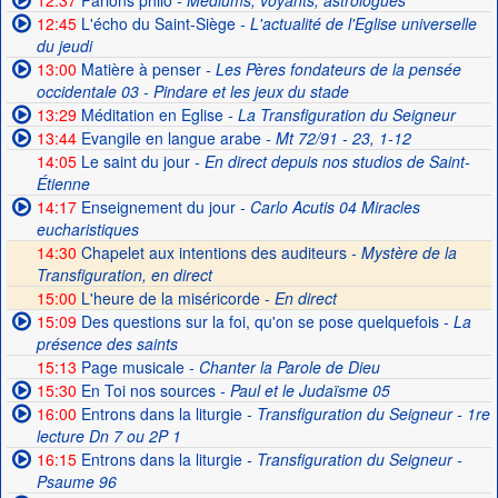
12:37
Parlons philo
- Médiums, voyants, astrologues
12:45
L'écho du Saint-Siège
- L'actualité de l'Eglise universelle
du jeudi
13:00
Matière à penser
- Les Pères fondateurs de la pensée
occidentale 03 - Pindare et les jeux du stade
13:29
Méditation en Eglise
- La Transfiguration du Seigneur
13:44
Evangile en langue arabe
- Mt 72/91 - 23, 1-12
14:05
Le saint du jour
- En direct depuis nos studios de Saint-
Étienne
14:17
Enseignement du jour
- Carlo Acutis 04 Miracles
eucharistiques
14:30
Chapelet aux intentions des auditeurs -
Mystère de la
Transfiguration, en direct
15:00
L'heure de la miséricorde -
En direct
15:09
Des questions sur la foi, qu'on se pose quelquefois
- La
présence des saints
15:13
Page musicale
- Chanter la Parole de Dieu
15:30
En Toi nos sources
- Paul et le Judaïsme 05
16:00
Entrons dans la liturgie
- Transfiguration du Seigneur - 1re
lecture Dn 7 ou 2P 1
16:15
Entrons dans la liturgie
- Transfiguration du Seigneur -
Psaume 96