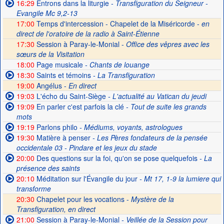
16:29
Entrons dans la liturgie
- Transfiguration du Seigneur -
Evangile Mc 9,2-13
17:00
Temps d'intercession - Chapelet de la Miséricorde -
en
direct de l'oratoire de la radio à Saint-Étienne
17:30
Session à Paray-le-Monial -
Office des vêpres avec les
sœurs de la Visitation
18:00
Page musicale
- Chants de louange
18:30
Saints et témoins
- La Transfiguration
19:00
Angélus -
En direct
19:03
L'écho du Saint-Siège
- L'actualité au Vatican du jeudi
19:09
En parler c'est parfois la clé
- Tout de suite les grands
mots
19:19
Parlons philo
- Médiums, voyants, astrologues
19:30
Matière à penser
- Les Pères fondateurs de la pensée
occidentale 03 - Pindare et les jeux du stade
20:00
Des questions sur la foi, qu'on se pose quelquefois
- La
présence des saints
20:10
Méditation sur l'Évangile du jour
- Mt 17, 1-9 la lumiere qui
transforme
20:30
Chapelet pour les vocations -
Mystère de la
Transfiguration, en direct
21:00
Session à Paray-le-Monial
- Veillée de la Session pour