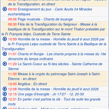
de la Transfiguration, en direct
09:00
Enseignement du jour
- Carlo Acutis 04 Miracles
eucharistiques
09:06
Page musicale
- Chants de louange
09:30
Fête de la Transfiguration du Seigneur -
Messe à la
basilique de la Transfiguration sur le mont Thabor présidée par
le Fr François Ielpo, Custode de Terre Sainte
10:59
Homélie de la messe
- Homélie du jeudi 6 aout 2026 par
le Fr François Lelpo custode de Terre Sainte à la Basilique de la
Transfiguration
11:01
Chants et liturgie
- Les chants propres à la messe du 19e
dimanche du temps ordinaire
11:20
Le Sacré-Coeur au fil des siècles
- Sainte Catherine de
Sienne
11:30
Messe à la crypte du patronage Saint-Joseph à Saint-
Étienne -
en direct
12:00
Angélus -
En direct
12:08
Homélie de la messe
- Homélie du jeudi 6 aout 2026
12:15
Une page d'évangile
- Jn 17/27 - 12, 20-50
12:31
En parler c'est parfois la clé
- Tout de suite les grands
mots