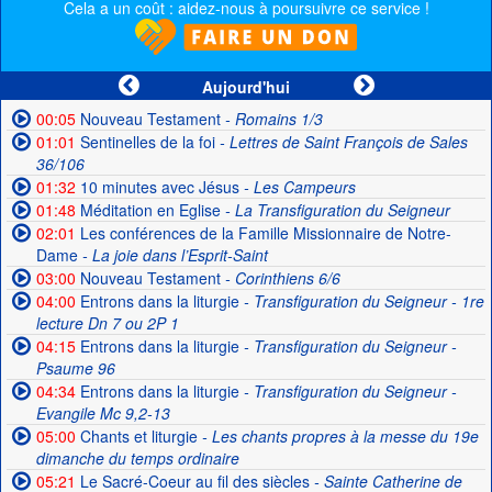
Cela a un coût : aidez-nous à poursuivre ce service !
Aujourd'hui
00:05
Nouveau Testament
- Romains 1/3
01:01
Sentinelles de la foi
- Lettres de Saint François de Sales
36/106
01:32
10 minutes avec Jésus
- Les Campeurs
01:48
Méditation en Eglise
- La Transfiguration du Seigneur
02:01
Les conférences de la Famille Missionnaire de Notre-
Dame
- La joie dans l’Esprit-Saint
03:00
Nouveau Testament
- Corinthiens 6/6
04:00
Entrons dans la liturgie
- Transfiguration du Seigneur - 1re
lecture Dn 7 ou 2P 1
04:15
Entrons dans la liturgie
- Transfiguration du Seigneur -
Psaume 96
04:34
Entrons dans la liturgie
- Transfiguration du Seigneur -
Evangile Mc 9,2-13
05:00
Chants et liturgie
- Les chants propres à la messe du 19e
dimanche du temps ordinaire
05:21
Le Sacré-Coeur au fil des siècles
- Sainte Catherine de