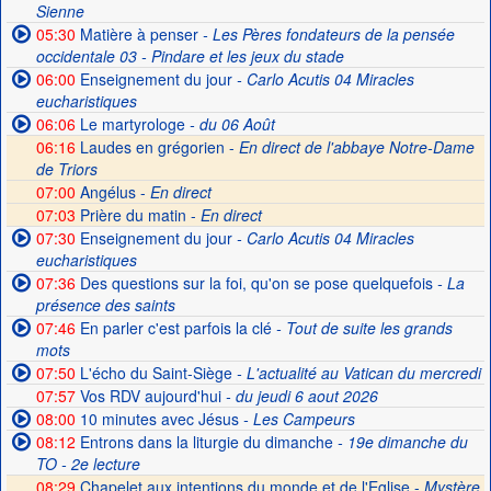
Sienne
05:30
Matière à penser
- Les Pères fondateurs de la pensée
occidentale 03 - Pindare et les jeux du stade
06:00
Enseignement du jour
- Carlo Acutis 04 Miracles
eucharistiques
06:06
Le martyrologe
- du 06 Août
06:16
Laudes en grégorien -
En direct de l'abbaye Notre-Dame
de Triors
07:00
Angélus -
En direct
07:03
Prière du matin -
En direct
07:30
Enseignement du jour
- Carlo Acutis 04 Miracles
eucharistiques
07:36
Des questions sur la foi, qu'on se pose quelquefois
- La
présence des saints
07:46
En parler c'est parfois la clé
- Tout de suite les grands
mots
07:50
L'écho du Saint-Siège
- L'actualité au Vatican du mercredi
07:57
Vos RDV aujourd'hui
- du jeudi 6 aout 2026
08:00
10 minutes avec Jésus
- Les Campeurs
08:12
Entrons dans la liturgie du dimanche
- 19e dimanche du
TO - 2e lecture
08:29
Chapelet aux intentions du monde et de l'Eglise -
Mystère