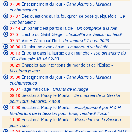
07:30
Enseignement du jour
- Carlo Acutis 05 Miracles
eucharistiques
07:37
Des questions sur la foi, qu'on se pose quelquefois
- Le
combat ultime
07:44
En parler c'est parfois la clé
- Un complexe à la fois
07:51
L'écho du Saint-Siège
- L'actualité au Vatican du jeudi
07:57
Vos RDV aujourd'hui
- du vendredi 7 aout 2026
08:00
10 minutes avec Jésus
- Le secret d'un bel été
08:13
Entrons dans la liturgie du dimanche
- 19e dimanche du
TO - Evangile Mt 14,22-33
08:29
Chapelet aux intentions du monde et de l'Eglise -
Mystères joyeux
09:00
Enseignement du jour
- Carlo Acutis 05 Miracles
eucharistiques
09:07
Page musicale
- Chants de louange
09:10
Session à Paray-le-Monial -
5e matinée de la Session
pour Tous, vendredi 7 aout
10:00
Session à Paray-le-Monial
- Enseignement par R & H
Bordes lors de la Session pour Tous, vendredi 7 aout
11:00
Session à Paray-le-Monial -
Messe lors de la Session
pour Tous
12:28
Homélie de la messe
- Homélie du vendredi 7 aout 2026