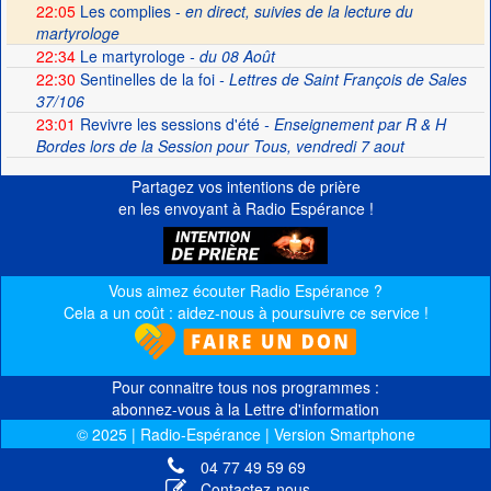
22:05
Les complies -
en direct, suivies de la lecture du
martyrologe
22:34
Le martyrologe
- du 08 Août
22:30
Sentinelles de la foi
- Lettres de Saint François de Sales
37/106
23:01
Revivre les sessions d'été
- Enseignement par R & H
Bordes lors de la Session pour Tous, vendredi 7 aout
Partagez vos intentions de prière
en les envoyant à Radio Espérance !
Vous aimez écouter Radio Espérance ?
Cela a un coût : aidez-nous à poursuivre ce service !
Pour connaitre tous nos programmes :
abonnez-vous à la Lettre d'information
© 2025 | Radio-Espérance | Version Smartphone
04 77 49 59 69
Contactez-nous