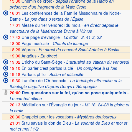
15:30
Chemin de croix -
depuis l'oratoire de la Radio en
présence d'un fragment de la Vraie Croix
16:01
Les conférences de la Famille Missionnaire de Notre-
Dame
- La joie dans 3 textes de l'Église
17:01
Messe du 1er vendredi du mois
- en direct depuis le
sanctuaire de la Miséricorde Divine à Vilnius
17:42
Une page d'évangile
- Lc 6/38 - 2, 41-3, 22
18:00
Page musicale
- Chants de louange
18:29
Vêpres -
En direct du couvent Saint-Antoine à Bastia
19:00
Angélus -
En direct
19:02
L'écho du Saint-Siège
- L'actualité au Vatican du vendredi
19:10
En parler c'est parfois la clé
- Un complexe à la fois
19:18
Parlons philo
- Action et efficacité
19:30
Lumière de l'Orthodoxie
- La théologie afirmative et la
théologie négative d'après Denys L'Aéropagite
20:00
Des questions sur la foi, qu'on se pose quelquefois
-
Le combat ultime
20:13
Méditation sur l'Évangile du jour
- Mt 16, 24-28 la gloire et
la croix
20:30
Chapelet pour les vocations -
Mystères douloureux
21:01
Si tu savais le don de Dieu
- La volonté de Dieu et moi et
moi et moi ! 1/2