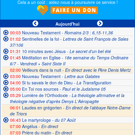
Cela a un coût : aidez-nous à poursuivre ce service !
Aujourd'hui
00:03
Nouveau Testament
- Romains 2/3 : 6,15-11,36
01:02
Sentinelles de la foi
- Lettres de Saint François de Sales
37/106
01:31
10 minutes avec Jésus
- Le secret d'un bel été
01:45
Méditation en Eglise
- 18e semaine du Temps Ordinaire
6/7 - Vendredi + Saint Sixte II
02:00
Veilleurs dans la nuit -
En direct avec le Père Denis Mertz
03:00
Nouveau Testament
- Lettre aux Galates
04:00
Si tu savais le don de Dieu
- La Transfiguration
05:00
En Toi nos sources
- Paul et le Judaïsme 05
05:29
Lumière de l'Orthodoxie
- La théologie afirmative et la
théologie négative d'après Denys L'Aéropagite
06:01
Laudes en grégorien -
En direct de l'abbaye Notre-Dame
de Triors
06:43
Le martyrologe
- du 07 Août
07:00
Angélus -
En direct
07:03
Prière du matin -
En direct