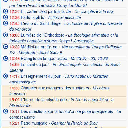
par Père Benoit Tertrais à Paray-Le-Monial
12:30
En parler c'est parfois la clé
- Un complexe à la fois
12:36
Parlons philo
- Action et efficacité
12:45
L'écho du Saint-Siège
- L'actualité de l'Eglise universelle
du vendredi
13:00
Lumière de l'Orthodoxie
- La théologie afirmative et la
théologie négative d'après Denys L'Aéropagite
13:32
Méditation en Eglise
- 18e semaine du Temps Ordinaire
6/7 - Vendredi + Saint Sixte II
13:46
Evangile en langue arabe
- Mt 73/91 - 23, 13-36
14:05
Le saint du jour
- En direct depuis nos studios de Saint-
Étienne
14:17
Enseignement du jour
- Carlo Acutis 05 Miracles
eucharistiques
14:30
Chapelet aux intentions des auditeurs -
Mystères
lumineux
15:00
L'heure de la miséricorde -
Suivie du chapelet de la
Miséricorde
15:17
Des questions sur la foi, qu'on se pose quelquefois
- Le
combat ultime
15:21
Page musicale
- Chanter la Parole de Dieu