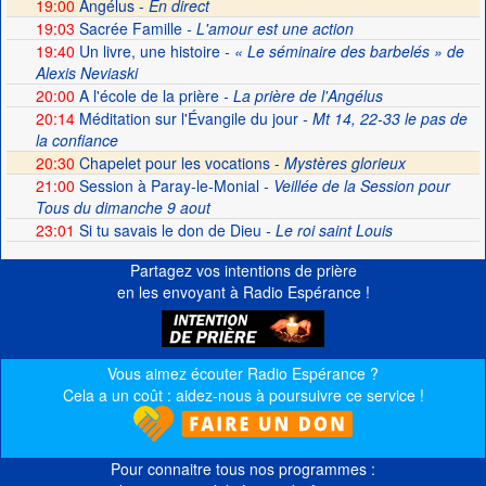
19:00
Angélus -
En direct
19:03
Sacrée Famille
- L'amour est une action
19:40
Un livre, une histoire
- « Le séminaire des barbelés » de
Alexis Neviaski
20:00
A l'école de la prière
- La prière de l'Angélus
20:14
Méditation sur l'Évangile du jour
- Mt 14, 22-33 le pas de
la confiance
20:30
Chapelet pour les vocations -
Mystères glorieux
21:00
Session à Paray-le-Monial
- Veillée de la Session pour
Tous du dimanche 9 aout
23:01
Si tu savais le don de Dieu
- Le roi saint Louis
Partagez vos intentions de prière
en les envoyant à Radio Espérance !
Vous aimez écouter Radio Espérance ?
Cela a un coût : aidez-nous à poursuivre ce service !
Pour connaitre tous nos programmes :