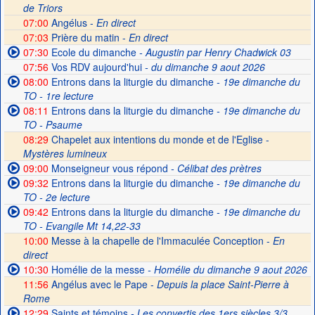
de Triors
07:00
Angélus -
En direct
07:03
Prière du matin -
En direct
07:30
Ecole du dimanche
- Augustin par Henry Chadwick 03
07:56
Vos RDV aujourd'hui
- du dimanche 9 aout 2026
08:00
Entrons dans la liturgie du dimanche
- 19e dimanche du
TO - 1re lecture
08:11
Entrons dans la liturgie du dimanche
- 19e dimanche du
TO - Psaume
08:29
Chapelet aux intentions du monde et de l'Eglise -
Mystères lumineux
09:00
Monseigneur vous répond
- Célibat des prètres
09:32
Entrons dans la liturgie du dimanche
- 19e dimanche du
TO - 2e lecture
09:42
Entrons dans la liturgie du dimanche
- 19e dimanche du
TO - Evangile Mt 14,22-33
10:00
Messe à la chapelle de l'Immaculée Conception -
En
direct
10:30
Homélie de la messe
- Homélie du dimanche 9 aout 2026
11:56
Angélus avec le Pape -
Depuis la place Saint-Pierre à
Rome
12:29
Saints et témoins
- Les convertis des 1ers siècles 3/3