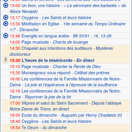
13:00
Un livre, une histoire
- « Le séminaire des barbelés » de
Alexis Neviaski
13:17
Oxygène
- Les Saints et leurs histoire
13:30
Méditation en Eglise
- 19e semaine du Temps Ordinaire
1/7 - Dimanche
13:46
Evangile en langue arabe
- Mt 53/91 - 16, 13-28
14:00
Page musicale
- Chants de louange
14:30
Chapelet aux intentions des auditeurs -
Mystères
douloureux
15:00
L'heure de la miséricorde -
En direct
15:10
Page musicale
- Chanter la Parole de Dieu
15:30
Monseigneur vous répond
- Célibat des prètres
16:00
Les conférences de la Famille Missionnaire de Notre-
Dame
- La joie et l’espérance à l’épreuve de la souffrance
16:16
Les conférences de la Famille Missionnaire de Notre-
Dame
- Rayonner la joie de la foi
17:00
Vêpres et salut du Saint-Sacrement -
Depuis l'abbaye
Notre-Dame de Triors, en direct
18:00
Ecole du dimanche
- Augustin par Henry Chadwick 03
18:40
Oxygène
- Les Saints et leurs histoire
18:54
Te Deum -
du dimanche