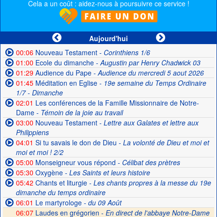
Cela a un coût : aidez-nous à poursuivre ce service !
Aujourd'hui
00:06
Nouveau Testament
- Corinthiens 1/6
01:00
Ecole du dimanche
- Augustin par Henry Chadwick 03
01:29
Audience du Pape
- Audience du mercredi 5 aout 2026
01:45
Méditation en Eglise
- 19e semaine du Temps Ordinaire
1/7 - Dimanche
02:01
Les conférences de la Famille Missionnaire de Notre-
Dame
- Témoin de la joie au travail
03:00
Nouveau Testament
- Lettre aux Galates et lettre aux
Philippiens
04:01
Si tu savais le don de Dieu
- La volonté de Dieu et moi et
moi et moi ! 2/2
05:00
Monseigneur vous répond
- Célibat des prètres
05:30
Oxygène
- Les Saints et leurs histoire
05:42
Chants et liturgie
- Les chants propres à la messe du 19e
dimanche du temps ordinaire
06:01
Le martyrologe
- du 09 Août
06:07
Laudes en grégorien -
En direct de l'abbaye Notre-Dame