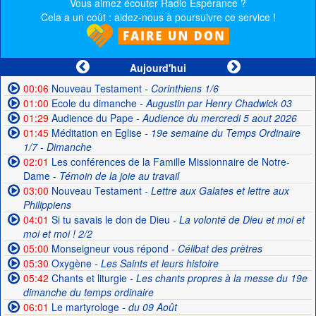
Vous aimez écouter Radio Espérance ?
Cela a un coût : aidez-nous à poursuivre ce service !
Aujourd'hui
00:06
Nouveau Testament
- Corinthiens 1/6
01:00
Ecole du dimanche
- Augustin par Henry Chadwick 03
01:29
Audience du Pape
- Audience du mercredi 5 aout 2026
01:45
Méditation en Eglise
- 19e semaine du Temps Ordinaire
1/7 - Dimanche
02:01
Les conférences de la Famille Missionnaire de Notre-
Dame
- Témoin de la joie au travail
03:00
Nouveau Testament
- Lettre aux Galates et lettre aux
Philippiens
04:01
Si tu savais le don de Dieu
- La volonté de Dieu et moi et
moi et moi ! 2/2
05:00
Monseigneur vous répond
- Célibat des prètres
05:30
Oxygène
- Les Saints et leurs histoire
05:42
Chants et liturgie
- Les chants propres à la messe du 19e
dimanche du temps ordinaire
06:01
Le martyrologe
- du 09 Août