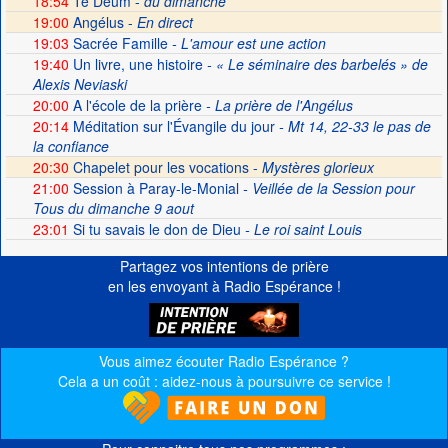
18:54
Te Deum -
du dimanche
19:00
Angélus -
En direct
19:03
Sacrée Famille
- L'amour est une action
19:40
Un livre, une histoire
- « Le séminaire des barbelés » de
Alexis Neviaski
20:00
A l'école de la prière
- La prière de l'Angélus
20:14
Méditation sur l'Évangile du jour
- Mt 14, 22-33 le pas de
la confiance
20:30
Chapelet pour les vocations -
Mystères glorieux
21:00
Session à Paray-le-Monial
- Veillée de la Session pour
Tous du dimanche 9 aout
23:01
Si tu savais le don de Dieu
- Le roi saint Louis
Partagez vos intentions de prière
en les envoyant à Radio Espérance !
Vous aimez écouter Radio Espérance ?
Cela a un coût : aidez-nous à poursuivre ce service !