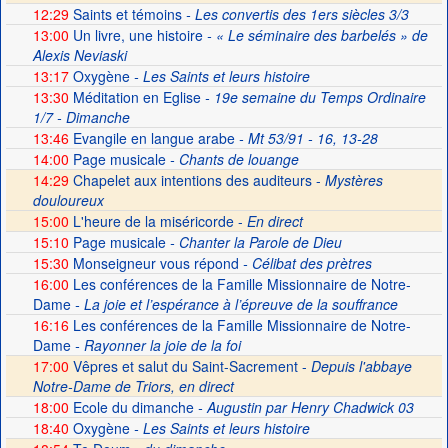
12:29
Saints et témoins
- Les convertis des 1ers siècles 3/3
13:00
Un livre, une histoire
- « Le séminaire des barbelés » de
Alexis Neviaski
13:17
Oxygène
- Les Saints et leurs histoire
13:30
Méditation en Eglise
- 19e semaine du Temps Ordinaire
1/7 - Dimanche
13:46
Evangile en langue arabe
- Mt 53/91 - 16, 13-28
14:00
Page musicale
- Chants de louange
14:29
Chapelet aux intentions des auditeurs -
Mystères
douloureux
15:00
L'heure de la miséricorde -
En direct
15:10
Page musicale
- Chanter la Parole de Dieu
15:30
Monseigneur vous répond
- Célibat des prètres
16:00
Les conférences de la Famille Missionnaire de Notre-
Dame
- La joie et l’espérance à l’épreuve de la souffrance
16:16
Les conférences de la Famille Missionnaire de Notre-
Dame
- Rayonner la joie de la foi
17:00
Vêpres et salut du Saint-Sacrement -
Depuis l'abbaye
Notre-Dame de Triors, en direct
18:00
Ecole du dimanche
- Augustin par Henry Chadwick 03
18:40
Oxygène
- Les Saints et leurs histoire