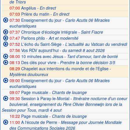
de Triors
07:00
Angélus -
En direct
07:03
Prière du matin -
En direct
07:30
Enseignement du jour
- Carlo Acutis 06 Miracles
eucharistiques
07:37
Chronique d'écologie intégrale
- Saint Fiacre
07:47
Parlons philo
- Art et modernité
07:52
L'écho du Saint-Siège
- L'actualité au Vatican du vendredi
07:56
Vos RDV aujourd'hui
- du samedi 8 aout 2026
08:00
10 minutes avec Jésus
- Tant d'amour, tant de bonté
08:13
Des clés pour vivre
- Prendre la bonne décision 3/5
08:29
Chapelet aux intentions du monde et de l'Eglise -
Mystères douloureux
09:00
Enseignement du jour
- Carlo Acutis 06 Miracles
eucharistiques
09:07
Page musicale
- Chants de louange
09:30
Session à Paray-le-Monial
- Itinéraire nocturne d'un coeur
boulversé, enseignement du Père Olivier Bonnewijn lors de la
Session pour Tous, mardi 4 aout
10:22
Page musicale
- Chants de louange
11:00
A l'écoute de Pierre
- Message pour Journée Mondiale
des Communications Sociales 2026