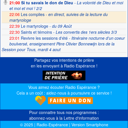
21:00
Si tu savais le don de Dieu
- La volonté de Dieu et moi
et moi et moi ! 2/2
22:06
Les complies -
en direct, suivies de la lecture du
martyrologe
22:39
Le martyrologe
- du 09 Août
22:30
Saints et témoins
- Les convertis des 1ers siècles 3/3
23:01
Revivre les sessions d'été
- Itinéraire nocturne d'un coeur
boulversé, enseignement Père Olivier Bonnewijn lors de la
Session pour Tous, mardi 4 aout
Partagez vos intentions de prière
en les envoyant à Radio Espérance !
Vous aimez écouter Radio Espérance ?
Cela a un coût : aidez-nous à poursuivre ce service !
Pour connaitre tous nos programmes :
abonnez-vous à la Lettre d'information
© 2025 | Radio-Espérance | Version Smartphone