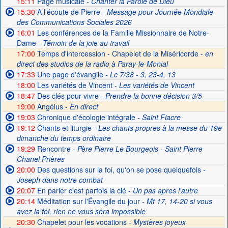
15:11
Page musicale
- Chanter la Parole de Dieu
15:30
A l'écoute de Pierre
- Message pour Journée Mondiale
des Communications Sociales 2026
16:01
Les conférences de la Famille Missionnaire de Notre-
Dame
- Témoin de la joie au travail
17:00
Temps d'intercession - Chapelet de la Miséricorde -
en
direct des studios de la radio à Paray-le-Monial
17:33
Une page d'évangile
- Lc 7/38 - 3, 23-4, 13
18:00
Les variétés de Vincent
- Les variétés de Vincent
18:47
Des clés pour vivre
- Prendre la bonne décision 3/5
19:00
Angélus -
En direct
19:03
Chronique d'écologie intégrale
- Saint Fiacre
19:12
Chants et liturgie
- Les chants propres à la messe du 19e
dimanche du temps ordinaire
19:29
Rencontre
- Père Pierre Le Bourgeois - Saint Pierre
Chanel Prières
20:00
Des questions sur la foi, qu'on se pose quelquefois
-
Joseph dans notre combat
20:07
En parler c'est parfois la clé
- Un pas apres l'autre
20:14
Méditation sur l'Évangile du jour
- Mt 17, 14-20 si vous
avez la foi, rien ne vous sera impossible
20:30
Chapelet pour les vocations -
Mystères joyeux