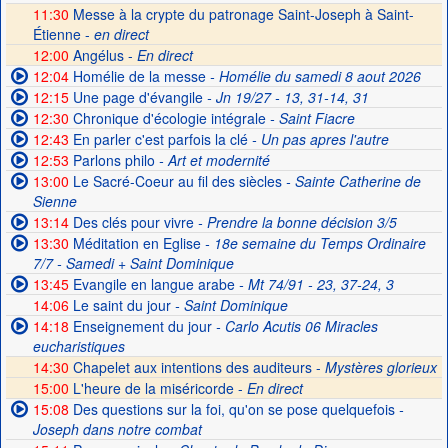
11:30
Messe à la crypte du patronage Saint-Joseph à Saint-
Étienne -
en direct
12:00
Angélus -
En direct
12:04
Homélie de la messe
- Homélie du samedi 8 aout 2026
12:15
Une page d'évangile
- Jn 19/27 - 13, 31-14, 31
12:30
Chronique d'écologie intégrale
- Saint Fiacre
12:43
En parler c'est parfois la clé
- Un pas apres l'autre
12:53
Parlons philo
- Art et modernité
13:00
Le Sacré-Coeur au fil des siècles
- Sainte Catherine de
Sienne
13:14
Des clés pour vivre
- Prendre la bonne décision 3/5
13:30
Méditation en Eglise
- 18e semaine du Temps Ordinaire
7/7 - Samedi + Saint Dominique
13:45
Evangile en langue arabe
- Mt 74/91 - 23, 37-24, 3
14:06
Le saint du jour
- Saint Dominique
14:18
Enseignement du jour
- Carlo Acutis 06 Miracles
eucharistiques
14:30
Chapelet aux intentions des auditeurs -
Mystères glorieux
15:00
L'heure de la miséricorde -
En direct
15:08
Des questions sur la foi, qu'on se pose quelquefois
-
Joseph dans notre combat