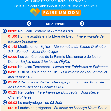
Vous aimez écouter Radio Espérance ?
Cela a un coût : aidez-nous à poursuivre ce service !
Aujourd'hui
00:02
Nouveau Testament
- Romains 3/3
01:00
Hymne acathiste à la Mère de Dieu -
Prière mariale de
tradition byzantine
01:48
Méditation en Eglise
- 18e semaine du Temps Ordinaire
7/7 - Samedi + Saint Dominique
02:00
Les conférences de la Famille Missionnaire de Notre-
Dame
- La joie dans 3 textes de l'Église
03:00
Nouveau Testament
- Lettres aux Ephésiens et Philemon
04:01
Si tu savais le don de Dieu
- La volonté de Dieu et moi et
moi et moi ! 1/2
05:00
A l'écoute de Pierre
- Message pour Journée Mondiale
des Communications Sociales 2026
05:25
Rencontre
- Père Pierre Le Bourgeois - Saint Pierre
Chanel Prières
06:03
Le martyrologe
- du 08 Août
06:15
Laudes en grégorien -
En direct de l'abbaye Notre-Dame