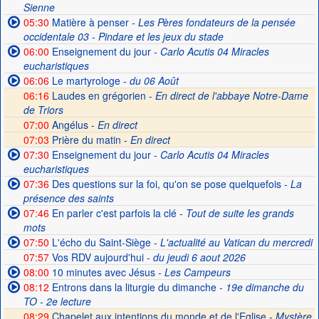
Sienne
05:30
Matière à penser
- Les Pères fondateurs de la pensée
occidentale 03 - Pindare et les jeux du stade
06:00
Enseignement du jour
- Carlo Acutis 04 Miracles
eucharistiques
06:06
Le martyrologe
- du 06 Août
06:16
Laudes en grégorien -
En direct de l'abbaye Notre-Dame
de Triors
07:00
Angélus -
En direct
07:03
Prière du matin -
En direct
07:30
Enseignement du jour
- Carlo Acutis 04 Miracles
eucharistiques
07:36
Des questions sur la foi, qu'on se pose quelquefois
- La
présence des saints
07:46
En parler c'est parfois la clé
- Tout de suite les grands
mots
07:50
L'écho du Saint-Siège
- L'actualité au Vatican du mercredi
07:57
Vos RDV aujourd'hui
- du jeudi 6 aout 2026
08:00
10 minutes avec Jésus
- Les Campeurs
08:12
Entrons dans la liturgie du dimanche
- 19e dimanche du
TO - 2e lecture
08:29
Chapelet aux intentions du monde et de l'Eglise -
Mystère