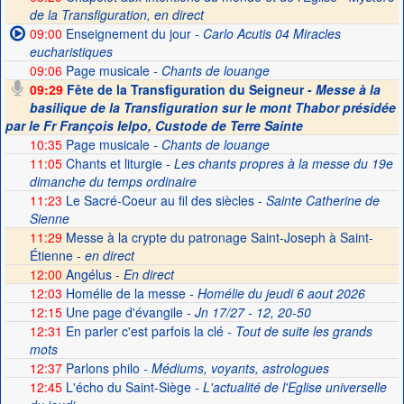
de la Transfiguration, en direct
09:00
Enseignement du jour
- Carlo Acutis 04 Miracles
eucharistiques
09:06
Page musicale
- Chants de louange
09:29
Fête de la Transfiguration du Seigneur -
Messe à la
basilique de la Transfiguration sur le mont Thabor présidée
par le Fr François Ielpo, Custode de Terre Sainte
10:35
Page musicale
- Chants de louange
11:05
Chants et liturgie
- Les chants propres à la messe du 19e
dimanche du temps ordinaire
11:23
Le Sacré-Coeur au fil des siècles
- Sainte Catherine de
Sienne
11:29
Messe à la crypte du patronage Saint-Joseph à Saint-
Étienne -
en direct
12:00
Angélus -
En direct
12:03
Homélie de la messe
- Homélie du jeudi 6 aout 2026
12:15
Une page d'évangile
- Jn 17/27 - 12, 20-50
12:31
En parler c'est parfois la clé
- Tout de suite les grands
mots
12:37
Parlons philo
- Médiums, voyants, astrologues
12:45
L'écho du Saint-Siège
- L'actualité de l'Eglise universelle