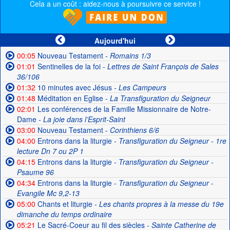
Cela a un coût : aidez-nous à poursuivre ce service !
Aujourd'hui
00:05
Nouveau Testament
- Romains 1/3
01:01
Sentinelles de la foi
- Lettres de Saint François de Sales
36/106
01:32
10 minutes avec Jésus
- Les Campeurs
01:48
Méditation en Eglise
- La Transfiguration du Seigneur
02:01
Les conférences de la Famille Missionnaire de Notre-
Dame
- La joie dans l’Esprit-Saint
03:00
Nouveau Testament
- Corinthiens 6/6
04:00
Entrons dans la liturgie
- Transfiguration du Seigneur - 1re
lecture Dn 7 ou 2P 1
04:15
Entrons dans la liturgie
- Transfiguration du Seigneur -
Psaume 96
04:34
Entrons dans la liturgie
- Transfiguration du Seigneur -
Evangile Mc 9,2-13
05:00
Chants et liturgie
- Les chants propres à la messe du 19e
dimanche du temps ordinaire
05:21
Le Sacré-Coeur au fil des siècles
- Sainte Catherine de