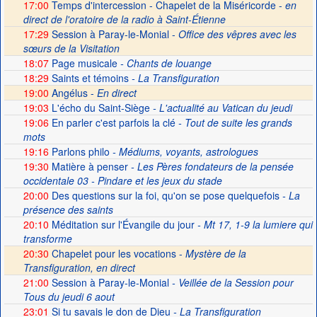
17:00
Temps d'intercession - Chapelet de la Miséricorde -
en
direct de l'oratoire de la radio à Saint-Étienne
17:29
Session à Paray-le-Monial -
Office des vêpres avec les
sœurs de la Visitation
18:07
Page musicale
- Chants de louange
18:29
Saints et témoins
- La Transfiguration
19:00
Angélus -
En direct
19:03
L'écho du Saint-Siège
- L'actualité au Vatican du jeudi
19:06
En parler c'est parfois la clé
- Tout de suite les grands
mots
19:16
Parlons philo
- Médiums, voyants, astrologues
19:30
Matière à penser
- Les Pères fondateurs de la pensée
occidentale 03 - Pindare et les jeux du stade
20:00
Des questions sur la foi, qu'on se pose quelquefois
- La
présence des saints
20:10
Méditation sur l'Évangile du jour
- Mt 17, 1-9 la lumiere qui
transforme
20:30
Chapelet pour les vocations -
Mystère de la
Transfiguration, en direct
21:00
Session à Paray-le-Monial
- Veillée de la Session pour
Tous du jeudi 6 aout
23:01
Si tu savais le don de Dieu
- La Transfiguration