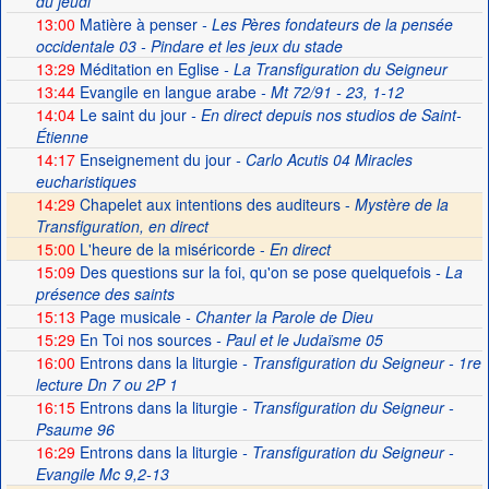
du jeudi
13:00
Matière à penser
- Les Pères fondateurs de la pensée
occidentale 03 - Pindare et les jeux du stade
13:29
Méditation en Eglise
- La Transfiguration du Seigneur
13:44
Evangile en langue arabe
- Mt 72/91 - 23, 1-12
14:04
Le saint du jour
- En direct depuis nos studios de Saint-
Étienne
14:17
Enseignement du jour
- Carlo Acutis 04 Miracles
eucharistiques
14:29
Chapelet aux intentions des auditeurs -
Mystère de la
Transfiguration, en direct
15:00
L'heure de la miséricorde -
En direct
15:09
Des questions sur la foi, qu'on se pose quelquefois
- La
présence des saints
15:13
Page musicale
- Chanter la Parole de Dieu
15:29
En Toi nos sources
- Paul et le Judaïsme 05
16:00
Entrons dans la liturgie
- Transfiguration du Seigneur - 1re
lecture Dn 7 ou 2P 1
16:15
Entrons dans la liturgie
- Transfiguration du Seigneur -
Psaume 96
16:29
Entrons dans la liturgie
- Transfiguration du Seigneur -
Evangile Mc 9,2-13