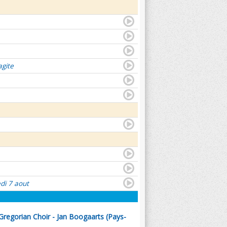
agite
di 7 aout
Gregorian Choir - Jan Boogaarts (Pays-