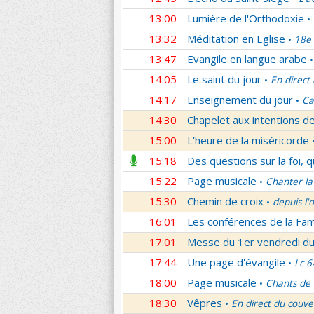
13:00
Lumière de l'Orthodoxie
•
13:32
Méditation en Eglise
18e 
•
13:47
Evangile en langue arabe
•
14:05
Le saint du jour
En direct
•
14:17
Enseignement du jour
Ca
•
14:30
Chapelet aux intentions d
15:00
L'heure de la miséricorde
15:18
Des questions sur la foi, 
15:22
Page musicale
Chanter la
•
15:30
Chemin de croix
depuis l'
•
16:01
Les conférences de la Fa
17:01
Messe du 1er vendredi d
17:44
Une page d'évangile
Lc 6
•
18:00
Page musicale
Chants de
•
18:30
Vêpres
En direct du couve
•