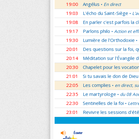
19:00
Angélus
En direct
•
19:03
L'écho du Saint-Siège
L'a
•
19:08
En parler c'est parfois la c
19:17
Parlons philo
Action et eff
•
19:30
Lumière de l'Orthodoxie
•
20:01
Des questions sur la foi, 
20:14
Méditation sur l'Évangile d
20:30
Chapelet pour les vocatio
21:01
Si tu savais le don de Dieu
22:05
Les complies
en direct, s
•
22:35
Le martyrologe
du 08 Ao
•
22:30
Sentinelles de la foi
Lettr
•
23:01
Revivre les sessions d'ét