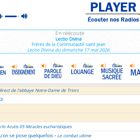
ins 2/3 : 6,15-11,36
max
mute
es de Saint François de Sales 37/106
volume
 secret d'un bel été
En réécoute
semaine du Temps Ordinaire 6/7 - Vendredi + Saint Sixte II
Lectio Divina
Frères de la Communauté saint Jean
irect avec le Père Denis Mertz
Lectio Divina du dimanche 17 mai 2026
tre aux Galates
La Transfiguration
•
et le Judaïsme 05
La théologie afirmative et la théologie négative d'après Denys L'Aérop
direct de l'abbaye Notre-Dame de Triors
ût
rlo Acutis 05 Miracles eucharistiques
qu'on se pose quelquefois
Le combat ultime
•