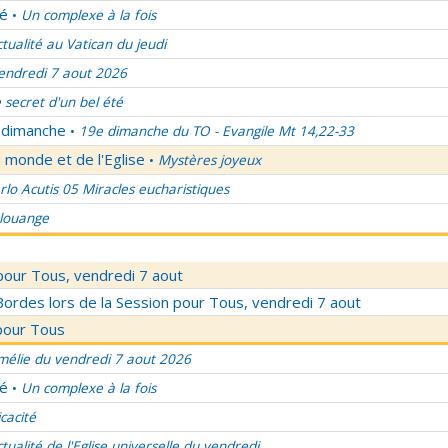
lé
Un complexe à la fois
•
ctualité au Vatican du jeudi
endredi 7 aout 2026
 secret d'un bel été
u dimanche
19e dimanche du TO - Evangile Mt 14,22-33
•
 monde et de l'Eglise
Mystères joyeux
•
rlo Acutis 05 Miracles eucharistiques
 louange
pour Tous, vendredi 7 aout
rdes lors de la Session pour Tous, vendredi 7 aout
pour Tous
élie du vendredi 7 aout 2026
lé
Un complexe à la fois
•
icacité
ctualité de l'Eglise universelle du vendredi