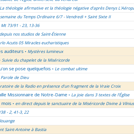
La théologie afirmative et la théologie négative d'après Denys L'Aérop
semaine du Temps Ordinaire 6/7 - Vendredi + Saint Sixte II
Mt 73/91 - 23, 13-36
 depuis nos studios de Saint-Étienne
rlo Acutis 05 Miracles eucharistiques
es auditeurs
Mystères lumineux
•
Suivie du chapelet de la Miséricorde
•
qu'on se pose quelquefois
Le combat ultime
•
 Parole de Dieu
oratoire de la Radio en présence d'un fragment de la Vraie Croix
mille Missionnaire de Notre-Dame
La joie dans 3 textes de l'Église
•
u mois
en direct depuis le sanctuaire de la Miséricorde Divine à Vilnius
•
/38 - 2, 41-3, 22
 louange
nt Saint-Antoine à Bastia