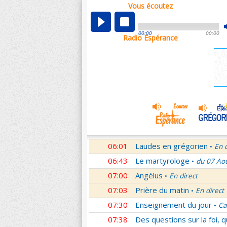
Vous écoutez
00:04
Nouveau Testament
Roma
•
01:03
Sentinelles de la foi
Lettr
•
00:00
00:00
Radio Espérance
01:32
10 minutes avec Jésus
Le
•
01:46
Méditation en Eglise
18e 
•
02:01
Veilleurs dans la nuit
En d
•
03:01
Nouveau Testament
Let
•
04:01
Si tu savais le don de Dieu
05:01
En Toi nos sources
Paul 
•
05:30
Lumière de l'Orthodoxie
•
06:01
Laudes en grégorien
En 
•
06:43
Le martyrologe
du 07 Ao
•
07:00
Angélus
En direct
•
07:03
Prière du matin
En direct
•
07:30
Enseignement du jour
Ca
•
07:38
Des questions sur la foi, 