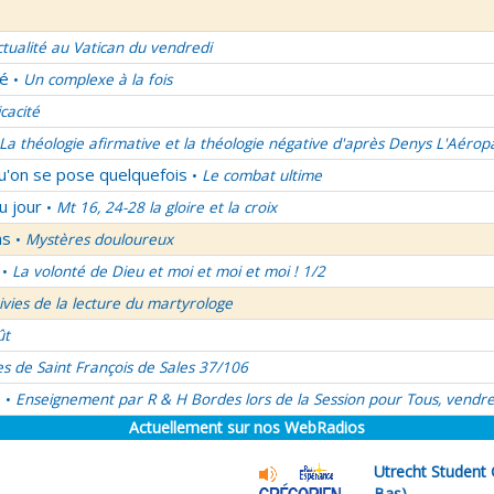
ctualité au Vatican du vendredi
lé
Un complexe à la fois
•
icacité
La théologie afirmative et la théologie négative d'après Denys L'Aérop
qu'on se pose quelquefois
Le combat ultime
•
u jour
Mt 16, 24-28 la gloire et la croix
•
ns
Mystères douloureux
•
La volonté de Dieu et moi et moi et moi ! 1/2
•
uivies de la lecture du martyrologe
ût
es de Saint François de Sales 37/106
é
Enseignement par R & H Bordes lors de la Session pour Tous, vendre
•
Actuellement sur nos WebRadios
Utrecht Student 
Bas)