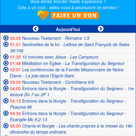
Vous aimez écouter Radio Espérance ?
Cela a un coût : aidez-nous à poursuivre ce service !
Aujourd'hui
00:05
Nouveau Testament
- Romains 1/3
01:01
Sentinelles de la foi
- Lettres de Saint François de Sales
36/106
01:32
10 minutes avec Jésus
- Les Campeurs
01:48
Méditation en Eglise
- La Transfiguration du Seigneur
02:01
Les conférences de la Famille Missionnaire de Notre-
Dame
- La joie dans l’Esprit-Saint
03:00
Nouveau Testament
- Corinthiens 6/6
04:00
Entrons dans la liturgie
- Transfiguration du Seigneur - 1re
lecture Dn 7 ou 2P 1
04:15
Entrons dans la liturgie
- Transfiguration du Seigneur -
Psaume 96
04:34
Entrons dans la liturgie
- Transfiguration du Seigneur -
Evangile Mc 9,2-13
05:00
Chants et liturgie
- Les chants propres à la messe du 19e
dimanche du temps ordinaire