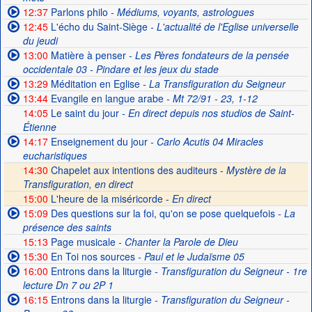
12:37
Parlons philo
- Médiums, voyants, astrologues
12:45
L'écho du Saint-Siège
- L'actualité de l'Eglise universelle
du jeudi
13:00
Matière à penser
- Les Pères fondateurs de la pensée
occidentale 03 - Pindare et les jeux du stade
13:29
Méditation en Eglise
- La Transfiguration du Seigneur
13:44
Evangile en langue arabe
- Mt 72/91 - 23, 1-12
14:05
Le saint du jour
- En direct depuis nos studios de Saint-
Étienne
14:17
Enseignement du jour
- Carlo Acutis 04 Miracles
eucharistiques
14:30
Chapelet aux intentions des auditeurs -
Mystère de la
Transfiguration, en direct
15:00
L'heure de la miséricorde -
En direct
15:09
Des questions sur la foi, qu'on se pose quelquefois
- La
présence des saints
15:13
Page musicale
- Chanter la Parole de Dieu
15:30
En Toi nos sources
- Paul et le Judaïsme 05
16:00
Entrons dans la liturgie
- Transfiguration du Seigneur - 1re
lecture Dn 7 ou 2P 1
16:15
Entrons dans la liturgie
- Transfiguration du Seigneur -