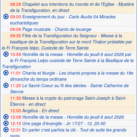
08:29
Chapelet aux intentions du monde et de l'Eglise -
Mystère
de la Transfiguration, en direct
09:00
Enseignement du jour
- Carlo Acutis 04 Miracles
eucharistiques
09:06
Page musicale
- Chants de louange
09:30
Fête de la Transfiguration du Seigneur -
Messe à la
basilique de la Transfiguration sur le mont Thabor présidée par
le Fr François Ielpo, Custode de Terre Sainte
10:59
Homélie de la messe
- Homélie du jeudi 6 aout 2026 par
le Fr François Lelpo custode de Terre Sainte à la Basilique de la
Transfiguration
11:01
Chants et liturgie
- Les chants propres à la messe du 19e
dimanche du temps ordinaire
11:20
Le Sacré-Coeur au fil des siècles
- Sainte Catherine de
Sienne
11:30
Messe à la crypte du patronage Saint-Joseph à Saint-
Étienne -
en direct
12:00
Angélus -
En direct
12:08
Homélie de la messe
- Homélie du jeudi 6 aout 2026
12:15
Une page d'évangile
- Jn 17/27 - 12, 20-50
12:31
En parler c'est parfois la clé
- Tout de suite les grands
mots