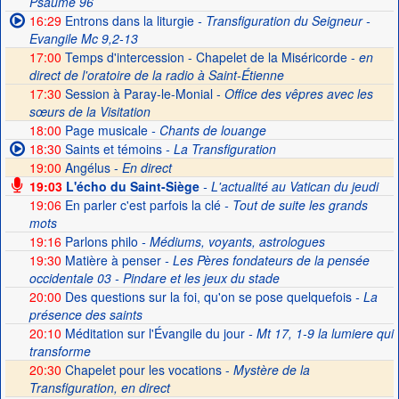
Psaume 96
16:29
Entrons dans la liturgie
- Transfiguration du Seigneur -
Evangile Mc 9,2-13
17:00
Temps d'intercession - Chapelet de la Miséricorde -
en
direct de l'oratoire de la radio à Saint-Étienne
17:30
Session à Paray-le-Monial -
Office des vêpres avec les
sœurs de la Visitation
18:00
Page musicale
- Chants de louange
18:30
Saints et témoins
- La Transfiguration
19:00
Angélus -
En direct
19:03
L'écho du Saint-Siège
- L'actualité au Vatican du jeudi
19:06
En parler c'est parfois la clé
- Tout de suite les grands
mots
19:16
Parlons philo
- Médiums, voyants, astrologues
19:30
Matière à penser
- Les Pères fondateurs de la pensée
occidentale 03 - Pindare et les jeux du stade
20:00
Des questions sur la foi, qu'on se pose quelquefois
- La
présence des saints
20:10
Méditation sur l'Évangile du jour
- Mt 17, 1-9 la lumiere qui
transforme
20:30
Chapelet pour les vocations -
Mystère de la
Transfiguration, en direct