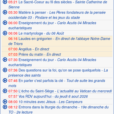
05:21
Le Sacré-Coeur au fil des siècles
- Sainte Catherine de
Sienne
05:30
Matière à penser
- Les Pères fondateurs de la pensée
occidentale 03 - Pindare et les jeux du stade
06:00
Enseignement du jour
- Carlo Acutis 04 Miracles
eucharistiques
06:06
Le martyrologe
- du 06 Août
06:16
Laudes en grégorien -
En direct de l'abbaye Notre-Dame
de Triors
07:00
Angélus -
En direct
07:03
Prière du matin -
En direct
07:30
Enseignement du jour
- Carlo Acutis 04 Miracles
eucharistiques
07:36
Des questions sur la foi, qu'on se pose quelquefois
- La
présence des saints
07:46
En parler c'est parfois la clé
- Tout de suite les grands
mots
07:50
L'écho du Saint-Siège
- L'actualité au Vatican du mercredi
07:57
Vos RDV aujourd'hui
- du jeudi 6 aout 2026
08:00
10 minutes avec Jésus
- Les Campeurs
08:12
Entrons dans la liturgie du dimanche
- 19e dimanche du
TO - 2e lecture