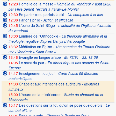
12:28
Homélie de la messe
- Homélie du vendredi 7 aout 2026
par Père Benoit Tertrais à Paray-Le-Monial
12:30
En parler c'est parfois la clé
- Un complexe à la fois
12:36
Parlons philo
- Action et efficacité
12:45
L'écho du Saint-Siège
- L'actualité de l'Eglise universelle
du vendredi
13:00
Lumière de l'Orthodoxie
- La théologie afirmative et la
théologie négative d'après Denys L'Aéropagite
13:32
Méditation en Eglise
- 18e semaine du Temps Ordinaire
6/7 - Vendredi + Saint Sixte II
13:46
Evangile en langue arabe
- Mt 73/91 - 23, 13-36
14:05
Le saint du jour
- En direct depuis nos studios de Saint-
Étienne
14:17
Enseignement du jour
- Carlo Acutis 05 Miracles
eucharistiques
14:30
Chapelet aux intentions des auditeurs -
Mystères
lumineux
15:00
L'heure de la miséricorde -
Suivie du chapelet de la
Miséricorde
15:17
Des questions sur la foi, qu'on se pose quelquefois
- Le
combat ultime
15:21
Page musicale
- Chanter la Parole de Dieu