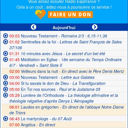
Vous aimez écouter Radio Espérance ?
Cela a un coût : aidez-nous à poursuivre ce service !
Aujourd'hui
00:03
Nouveau Testament
- Romains 2/3 : 6,15-11,36
01:02
Sentinelles de la foi
- Lettres de Saint François de Sales
37/106
01:31
10 minutes avec Jésus
- Le secret d'un bel été
01:45
Méditation en Eglise
- 18e semaine du Temps Ordinaire
6/7 - Vendredi + Saint Sixte II
02:00
Veilleurs dans la nuit -
En direct avec le Père Denis Mertz
03:00
Nouveau Testament
- Lettre aux Galates
04:00
Si tu savais le don de Dieu
- La Transfiguration
05:00
En Toi nos sources
- Paul et le Judaïsme 05
05:29
Lumière de l'Orthodoxie
- La théologie afirmative et la
théologie négative d'après Denys L'Aéropagite
06:01
Laudes en grégorien -
En direct de l'abbaye Notre-Dame
de Triors
06:43
Le martyrologe
- du 07 Août
07:00
Angélus -
En direct