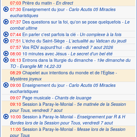
07:03
Prière du matin -
En direct
07:30
Enseignement du jour
- Carlo Acutis 05 Miracles
eucharistiques
07:37
Des questions sur la foi, qu'on se pose quelquefois
- Le
combat ultime
07:44
En parler c'est parfois la clé
- Un complexe à la fois
07:51
L'écho du Saint-Siège
- L'actualité au Vatican du jeudi
07:57
Vos RDV aujourd'hui
- du vendredi 7 aout 2026
08:00
10 minutes avec Jésus
- Le secret d'un bel été
08:13
Entrons dans la liturgie du dimanche
- 19e dimanche du
TO - Evangile Mt 14,22-33
08:29
Chapelet aux intentions du monde et de l'Eglise -
Mystères joyeux
09:00
Enseignement du jour
- Carlo Acutis 05 Miracles
eucharistiques
09:07
Page musicale
- Chants de louange
09:10
Session à Paray-le-Monial -
5e matinée de la Session
pour Tous, vendredi 7 aout
10:00
Session à Paray-le-Monial
- Enseignement par R & H
Bordes lors de la Session pour Tous, vendredi 7 aout
11:00
Session à Paray-le-Monial -
Messe lors de la Session
pour Tous