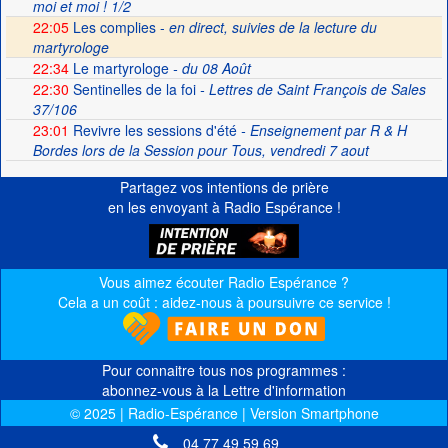
moi et moi ! 1/2
22:05
Les complies -
en direct, suivies de la lecture du
martyrologe
22:34
Le martyrologe
- du 08 Août
22:30
Sentinelles de la foi
- Lettres de Saint François de Sales
37/106
23:01
Revivre les sessions d'été
- Enseignement par R & H
Bordes lors de la Session pour Tous, vendredi 7 aout
Partagez vos intentions de prière
en les envoyant à Radio Espérance !
Vous aimez écouter Radio Espérance ?
Cela a un coût : aidez-nous à poursuivre ce service !
Pour connaitre tous nos programmes :
abonnez-vous à la Lettre d'information
© 2025 | Radio-Espérance | Version Smartphone
04 77 49 59 69