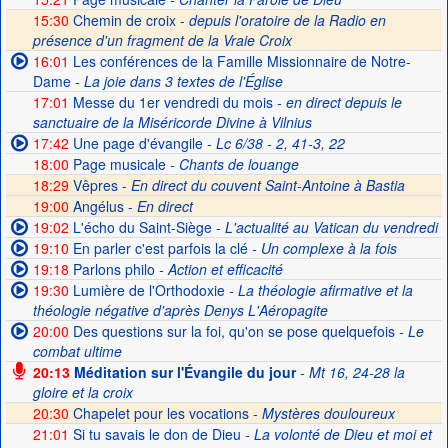
15:30
Chemin de croix -
depuis l'oratoire de la Radio en
présence d'un fragment de la Vraie Croix
16:01
Les conférences de la Famille Missionnaire de Notre-
Dame
- La joie dans 3 textes de l'Église
17:01
Messe du 1er vendredi du mois
- en direct depuis le
sanctuaire de la Miséricorde Divine à Vilnius
17:42
Une page d'évangile
- Lc 6/38 - 2, 41-3, 22
18:00
Page musicale
- Chants de louange
18:29
Vêpres -
En direct du couvent Saint-Antoine à Bastia
19:00
Angélus -
En direct
19:02
L'écho du Saint-Siège
- L'actualité au Vatican du vendredi
19:10
En parler c'est parfois la clé
- Un complexe à la fois
19:18
Parlons philo
- Action et efficacité
19:30
Lumière de l'Orthodoxie
- La théologie afirmative et la
théologie négative d'après Denys L'Aéropagite
20:00
Des questions sur la foi, qu'on se pose quelquefois
- Le
combat ultime
20:13
Méditation sur l'Évangile du jour
- Mt 16, 24-28 la
gloire et la croix
20:30
Chapelet pour les vocations -
Mystères douloureux
21:01
Si tu savais le don de Dieu
- La volonté de Dieu et moi et