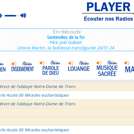
ains 3/3
max
mute
e de Dieu
Prière mariale de tradition byzantine
•
volume
semaine du Temps Ordinaire 7/7 - Samedi + Saint Dominique
En réécoute
mille Missionnaire de Notre-Dame
La joie dans 3 textes de l'Église
•
Sentinelles de la foi
Père Joël Guibert
tres aux Ephésiens et Philemon
Léonie Martin, la faiblesse transfigurée 24/31 24
La volonté de Dieu et moi et moi et moi ! 1/2
•
age pour Journée Mondiale des Communications Sociales 2026
Bourgeois - Saint Pierre Chanel Prières
ût
direct de l'abbaye Notre-Dame de Triors
rlo Acutis 06 Miracles eucharistiques
direct de l'abbaye Notre-Dame de Triors
rlo Acutis 06 Miracles eucharistiques