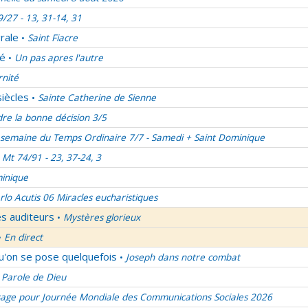
9/27 - 13, 31-14, 31
rale
Saint Fiacre
•
lé
Un pas apres l'autre
•
rnité
siècles
Sainte Catherine de Sienne
•
re la bonne décision 3/5
semaine du Temps Ordinaire 7/7 - Samedi + Saint Dominique
Mt 74/91 - 23, 37-24, 3
inique
rlo Acutis 06 Miracles eucharistiques
es auditeurs
Mystères glorieux
•
En direct
•
qu'on se pose quelquefois
Joseph dans notre combat
•
 Parole de Dieu
age pour Journée Mondiale des Communications Sociales 2026