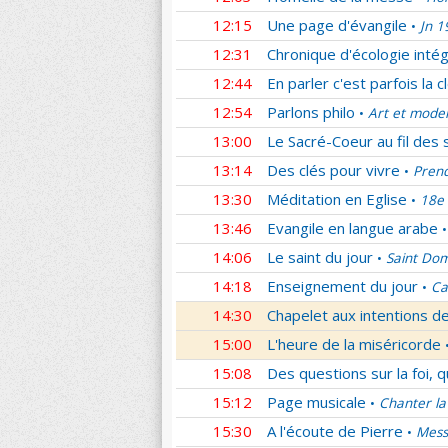
12:15
Une page d'évangile
Jn 1
•
12:31
Chronique d'écologie intég
12:44
En parler c'est parfois la c
12:54
Parlons philo
Art et mode
•
13:00
Le Sacré-Coeur au fil des 
13:14
Des clés pour vivre
Prend
•
13:30
Méditation en Eglise
18e 
•
13:46
Evangile en langue arabe
•
14:06
Le saint du jour
Saint Dom
•
14:18
Enseignement du jour
Ca
•
14:30
Chapelet aux intentions d
15:00
L'heure de la miséricorde
15:08
Des questions sur la foi, 
15:12
Page musicale
Chanter la
•
15:30
A l'écoute de Pierre
Mess
•