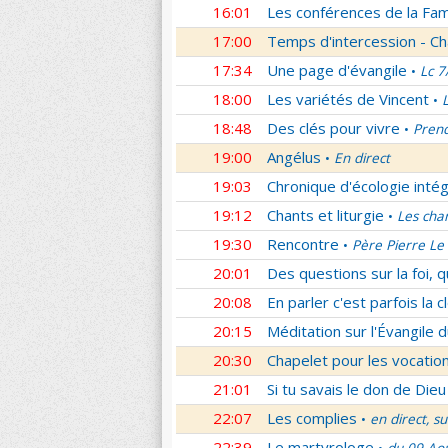
16:01
Les conférences de la Fa
17:00
Temps d'intercession - Ch
17:34
Une page d'évangile
Lc 7
•
18:00
Les variétés de Vincent
•
18:48
Des clés pour vivre
Prend
•
19:00
Angélus
En direct
•
19:03
Chronique d'écologie intég
19:12
Chants et liturgie
Les cha
•
19:30
Rencontre
Père Pierre Le 
•
20:01
Des questions sur la foi, 
20:08
En parler c'est parfois la c
20:15
Méditation sur l'Évangile d
20:30
Chapelet pour les vocatio
21:01
Si tu savais le don de Dieu
22:07
Les complies
en direct, s
•
22:39
Le martyrologe