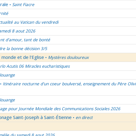
rale
Saint Fiacre
•
rnité
ctualité au Vatican du vendredi
amedi 8 aout 2026
nt d'amour, tant de bonté
re la bonne décision 3/5
 monde et de l'Eglise
Mystères douloureux
•
rlo Acutis 06 Miracles eucharistiques
 louange
Itinéraire nocturne d'un coeur boulversé, enseignement du Père Olivi
•
 louange
age pour Journée Mondiale des Communications Sociales 2026
onage Saint-Joseph à Saint-Étienne
en direct
•
élie du samedi 8 aout 2026