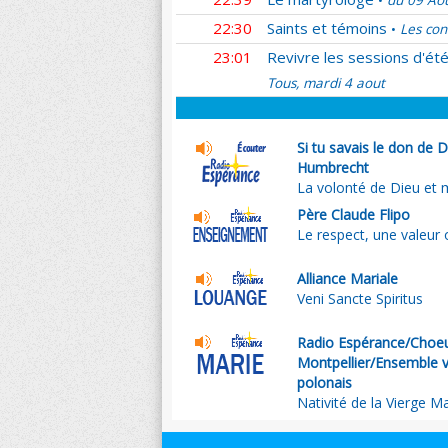
du 09 Ao
•
22:30
Saints et témoins
Les con
•
23:01
Revivre les sessions d'ét
Tous, mardi 4 aout
Si tu savais le don de 
Humbrecht
La volonté de Dieu et m
Père Claude Flipo
Le respect, une valeur 
Alliance Mariale
Veni Sancte Spiritus
Radio Espérance/Choeu
Montpellier/Ensemble 
polonais
Nativité de la Vierge Ma