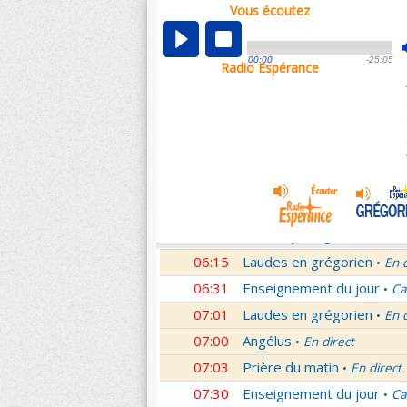
Vous écoutez
00:02
Nouveau Testament
Rom
•
01:00
Hymne acathiste à la Mèr
00:00
-25:05
Radio Espérance
01:48
Méditation en Eglise
18e 
•
02:01
Les conférences de la Fa
03:01
Nouveau Testament
Let
•
04:01
Si tu savais le don de Dieu
05:01
A l'écoute de Pierre
Mess
•
05:26
Rencontre
Père Pierre Le 
•
06:03
Le martyrologe
du 08 Ao
•
06:15
Laudes en grégorien
En 
•
06:31
Enseignement du jour
Ca
•
07:01
Laudes en grégorien
En 
•
07:00
Angélus
En direct
•
07:03
Prière du matin
En direct
•
07:30
Enseignement du jour
Ca
•