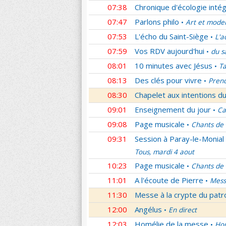
07:38
Chronique d'écologie intég
07:47
Parlons philo
Art et mode
•
07:53
L'écho du Saint-Siège
L'a
•
07:59
Vos RDV aujourd'hui
du s
•
08:01
10 minutes avec Jésus
Ta
•
08:13
Des clés pour vivre
Prend
•
08:30
Chapelet aux intentions du
09:01
Enseignement du jour
Ca
•
09:08
Page musicale
Chants de
•
09:31
Session à Paray-le-Monial
Tous, mardi 4 aout
10:23
Page musicale
Chants de
•
11:01
A l'écoute de Pierre
Mess
•
11:30
Messe à la crypte du patr
12:00
Angélus
En direct
•
12:03
Homélie de la messe
Hom
•