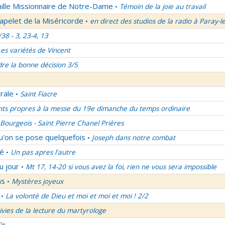
mille Missionnaire de Notre-Dame
Témoin de la joie au travail
•
apelet de la Miséricorde
en direct des studios de la radio à Paray-l
•
/38 - 3, 23-4, 13
Les variétés de Vincent
re la bonne décision 3/5
rale
Saint Fiacre
•
nts propres à la messe du 19e dimanche du temps ordinaire
Bourgeois - Saint Pierre Chanel Prières
qu'on se pose quelquefois
Joseph dans notre combat
•
lé
Un pas apres l'autre
•
u jour
Mt 17, 14-20 si vous avez la foi, rien ne vous sera impossible
•
ns
Mystères joyeux
•
La volonté de Dieu et moi et moi et moi ! 2/2
•
uivies de la lecture du martyrologe