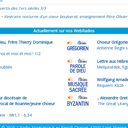
ût
vertis des 1ers siècles 3/3
é
Itinéraire nocturne d'un coeur boulversé, enseignement Père Olivier
•
Actuellement sur nos WebRadios
Dieu, Frère Thierry Dominique
Choeur Grégorien
Antienne Regni 
oi et moi et moi ! 1/2
Lettre aux Hébre
oubliée
Melquisédek, fig
Wolfgang Amade
Requiem K626 - 
r diocésain de
, Alexandre Gre
vocal de Roanne/jeune choeur
The Great Litan
rie - Mt1,1 - 6,34
© 2025 | Radio-Espérance 9 av Benoît Charvet 42000 Saint-Etienne