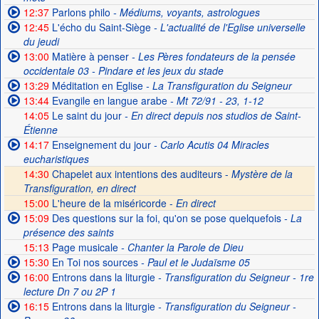
12:37
Parlons philo
- Médiums, voyants, astrologues
12:45
L'écho du Saint-Siège
- L'actualité de l'Eglise universelle
du jeudi
13:00
Matière à penser
- Les Pères fondateurs de la pensée
occidentale 03 - Pindare et les jeux du stade
13:29
Méditation en Eglise
- La Transfiguration du Seigneur
13:44
Evangile en langue arabe
- Mt 72/91 - 23, 1-12
14:05
Le saint du jour
- En direct depuis nos studios de Saint-
Étienne
14:17
Enseignement du jour
- Carlo Acutis 04 Miracles
eucharistiques
14:30
Chapelet aux intentions des auditeurs -
Mystère de la
Transfiguration, en direct
15:00
L'heure de la miséricorde -
En direct
15:09
Des questions sur la foi, qu'on se pose quelquefois
- La
présence des saints
15:13
Page musicale
- Chanter la Parole de Dieu
15:30
En Toi nos sources
- Paul et le Judaïsme 05
16:00
Entrons dans la liturgie
- Transfiguration du Seigneur - 1re
lecture Dn 7 ou 2P 1
16:15
Entrons dans la liturgie
- Transfiguration du Seigneur -