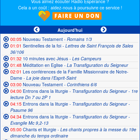
Vous aimez écouter Radio Espérance ?
Cela a un coût : aidez-nous à poursuivre ce service !
Aujourd'hui
00:05
Nouveau Testament
- Romains 1/3
01:01
Sentinelles de la foi
- Lettres de Saint François de Sales
36/106
01:32
10 minutes avec Jésus
- Les Campeurs
01:48
Méditation en Eglise
- La Transfiguration du Seigneur
02:01
Les conférences de la Famille Missionnaire de Notre-
Dame
- La joie dans l’Esprit-Saint
03:00
Nouveau Testament
- Corinthiens 6/6
04:00
Entrons dans la liturgie
- Transfiguration du Seigneur - 1re
lecture Dn 7 ou 2P 1
04:15
Entrons dans la liturgie
- Transfiguration du Seigneur -
Psaume 96
04:34
Entrons dans la liturgie
- Transfiguration du Seigneur -
Evangile Mc 9,2-13
05:00
Chants et liturgie
- Les chants propres à la messe du 19e
dimanche du temps ordinaire