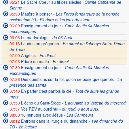
05:21
Le Sacré-Coeur au fil des siècles
- Sainte Catherine de
Sienne
05:30
Matière à penser
- Les Pères fondateurs de la pensée
occidentale 03 - Pindare et les jeux du stade
06:00
Enseignement du jour
- Carlo Acutis 04 Miracles
eucharistiques
06:06
Le martyrologe
- du 06 Août
06:16
Laudes en grégorien -
En direct de l'abbaye Notre-Dame
de Triors
07:00
Angélus -
En direct
07:03
Prière du matin -
En direct
07:30
Enseignement du jour
- Carlo Acutis 04 Miracles
eucharistiques
07:36
Des questions sur la foi, qu'on se pose quelquefois
- La
présence des saints
07:46
En parler c'est parfois la clé
- Tout de suite les grands
mots
07:50
L'écho du Saint-Siège
- L'actualité au Vatican du mercredi
07:57
Vos RDV aujourd'hui
- du jeudi 6 aout 2026
08:00
10 minutes avec Jésus
- Les Campeurs
08:12
Entrons dans la liturgie du dimanche
- 19e dimanche du
TO - 2e lecture