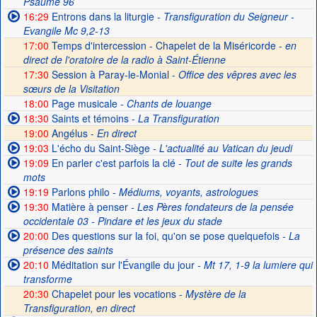
Psaume 96
16:29
Entrons dans la liturgie
- Transfiguration du Seigneur -
Evangile Mc 9,2-13
17:00
Temps d'intercession - Chapelet de la Miséricorde -
en
direct de l'oratoire de la radio à Saint-Étienne
17:30
Session à Paray-le-Monial -
Office des vêpres avec les
sœurs de la Visitation
18:00
Page musicale
- Chants de louange
18:30
Saints et témoins
- La Transfiguration
19:00
Angélus -
En direct
19:03
L'écho du Saint-Siège
- L'actualité au Vatican du jeudi
19:09
En parler c'est parfois la clé
- Tout de suite les grands
mots
19:19
Parlons philo
- Médiums, voyants, astrologues
19:30
Matière à penser
- Les Pères fondateurs de la pensée
occidentale 03 - Pindare et les jeux du stade
20:00
Des questions sur la foi, qu'on se pose quelquefois
- La
présence des saints
20:10
Méditation sur l'Évangile du jour
- Mt 17, 1-9 la lumiere qui
transforme
20:30
Chapelet pour les vocations -
Mystère de la
Transfiguration, en direct