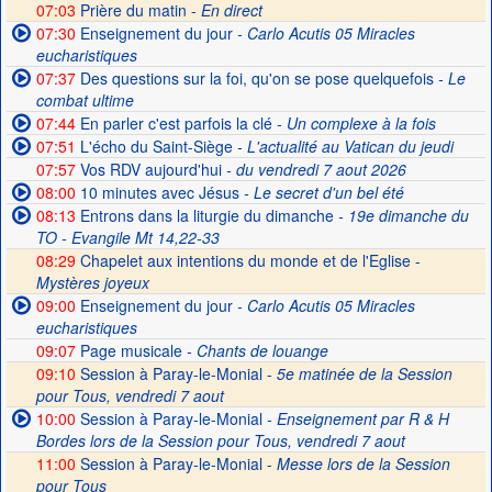
07:03
Prière du matin -
En direct
07:30
Enseignement du jour
- Carlo Acutis 05 Miracles
eucharistiques
07:37
Des questions sur la foi, qu'on se pose quelquefois
- Le
combat ultime
07:44
En parler c'est parfois la clé
- Un complexe à la fois
07:51
L'écho du Saint-Siège
- L'actualité au Vatican du jeudi
07:57
Vos RDV aujourd'hui
- du vendredi 7 aout 2026
08:00
10 minutes avec Jésus
- Le secret d'un bel été
08:13
Entrons dans la liturgie du dimanche
- 19e dimanche du
TO - Evangile Mt 14,22-33
08:29
Chapelet aux intentions du monde et de l'Eglise -
Mystères joyeux
09:00
Enseignement du jour
- Carlo Acutis 05 Miracles
eucharistiques
09:07
Page musicale
- Chants de louange
09:10
Session à Paray-le-Monial -
5e matinée de la Session
pour Tous, vendredi 7 aout
10:00
Session à Paray-le-Monial
- Enseignement par R & H
Bordes lors de la Session pour Tous, vendredi 7 aout
11:00
Session à Paray-le-Monial -
Messe lors de la Session
pour Tous