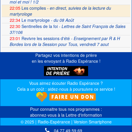
moi et moi ! 1/2
22:05
Les complies -
en direct, suivies de la lecture du
martyrologe
22:34
Le martyrologe
- du 08 Août
22:30
Sentinelles de la foi
- Lettres de Saint François de Sales
37/106
23:01
Revivre les sessions d'été
- Enseignement par R & H
Bordes lors de la Session pour Tous, vendredi 7 aout
Partagez vos intentions de prière
en les envoyant à Radio Espérance !
Vous aimez écouter Radio Espérance ?
Cela a un coût : aidez-nous à poursuivre ce service !
Pour connaitre tous nos programmes :
abonnez-vous à la Lettre d'information
© 2025 | Radio-Espérance | Version Smartphone
04 77 49 59 69