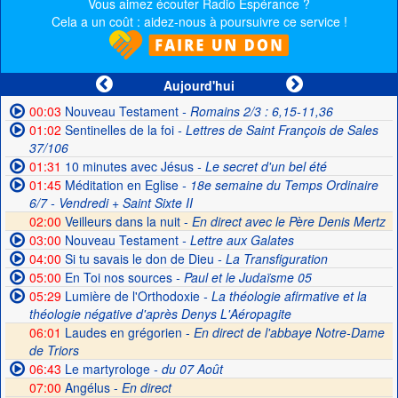
Vous aimez écouter Radio Espérance ?
Cela a un coût : aidez-nous à poursuivre ce service !
Aujourd'hui
00:03
Nouveau Testament
- Romains 2/3 : 6,15-11,36
01:02
Sentinelles de la foi
- Lettres de Saint François de Sales
37/106
01:31
10 minutes avec Jésus
- Le secret d'un bel été
01:45
Méditation en Eglise
- 18e semaine du Temps Ordinaire
6/7 - Vendredi + Saint Sixte II
02:00
Veilleurs dans la nuit -
En direct avec le Père Denis Mertz
03:00
Nouveau Testament
- Lettre aux Galates
04:00
Si tu savais le don de Dieu
- La Transfiguration
05:00
En Toi nos sources
- Paul et le Judaïsme 05
05:29
Lumière de l'Orthodoxie
- La théologie afirmative et la
théologie négative d'après Denys L'Aéropagite
06:01
Laudes en grégorien -
En direct de l'abbaye Notre-Dame
de Triors
06:43
Le martyrologe
- du 07 Août
07:00
Angélus -
En direct