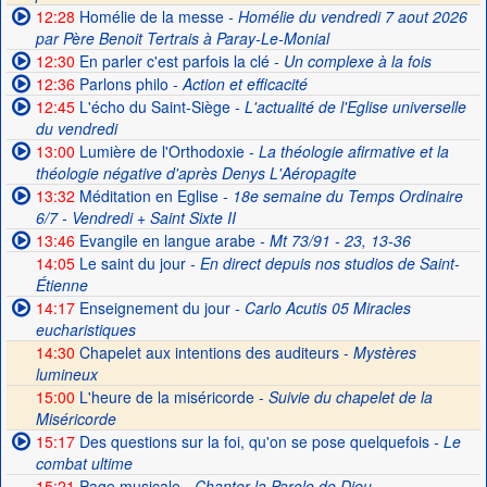
12:28
Homélie de la messe
- Homélie du vendredi 7 aout 2026
par Père Benoit Tertrais à Paray-Le-Monial
12:30
En parler c'est parfois la clé
- Un complexe à la fois
12:36
Parlons philo
- Action et efficacité
12:45
L'écho du Saint-Siège
- L'actualité de l'Eglise universelle
du vendredi
13:00
Lumière de l'Orthodoxie
- La théologie afirmative et la
théologie négative d'après Denys L'Aéropagite
13:32
Méditation en Eglise
- 18e semaine du Temps Ordinaire
6/7 - Vendredi + Saint Sixte II
13:46
Evangile en langue arabe
- Mt 73/91 - 23, 13-36
14:05
Le saint du jour
- En direct depuis nos studios de Saint-
Étienne
14:17
Enseignement du jour
- Carlo Acutis 05 Miracles
eucharistiques
14:30
Chapelet aux intentions des auditeurs -
Mystères
lumineux
15:00
L'heure de la miséricorde -
Suivie du chapelet de la
Miséricorde
15:17
Des questions sur la foi, qu'on se pose quelquefois
- Le
combat ultime
15:21
Page musicale
- Chanter la Parole de Dieu