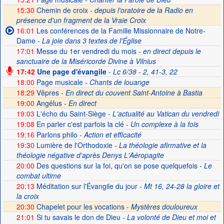
15:30
Chemin de croix -
depuis l'oratoire de la Radio en
présence d'un fragment de la Vraie Croix
16:01
Les conférences de la Famille Missionnaire de Notre-
Dame
- La joie dans 3 textes de l'Église
17:01
Messe du 1er vendredi du mois
- en direct depuis le
sanctuaire de la Miséricorde Divine à Vilnius
17:42
Une page d'évangile
- Lc 6/38 - 2, 41-3, 22
18:00
Page musicale
- Chants de louange
18:29
Vêpres -
En direct du couvent Saint-Antoine à Bastia
19:00
Angélus -
En direct
19:03
L'écho du Saint-Siège
- L'actualité au Vatican du vendredi
19:08
En parler c'est parfois la clé
- Un complexe à la fois
19:16
Parlons philo
- Action et efficacité
19:30
Lumière de l'Orthodoxie
- La théologie afirmative et la
théologie négative d'après Denys L'Aéropagite
20:00
Des questions sur la foi, qu'on se pose quelquefois
- Le
combat ultime
20:13
Méditation sur l'Évangile du jour
- Mt 16, 24-28 la gloire et
la croix
20:30
Chapelet pour les vocations -
Mystères douloureux
21:01
Si tu savais le don de Dieu
- La volonté de Dieu et moi et