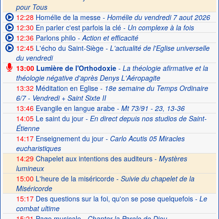
pour Tous
12:28
Homélie de la messe
- Homélie du vendredi 7 aout 2026
12:30
En parler c'est parfois la clé
- Un complexe à la fois
12:36
Parlons philo
- Action et efficacité
12:45
L'écho du Saint-Siège
- L'actualité de l'Eglise universelle
du vendredi
13:00
Lumière de l'Orthodoxie
- La théologie afirmative et la
théologie négative d'après Denys L'Aéropagite
13:32
Méditation en Eglise
- 18e semaine du Temps Ordinaire
6/7 - Vendredi + Saint Sixte II
13:46
Evangile en langue arabe
- Mt 73/91 - 23, 13-36
14:05
Le saint du jour
- En direct depuis nos studios de Saint-
Étienne
14:17
Enseignement du jour
- Carlo Acutis 05 Miracles
eucharistiques
14:29
Chapelet aux intentions des auditeurs -
Mystères
lumineux
15:00
L'heure de la miséricorde -
Suivie du chapelet de la
Miséricorde
15:17
Des questions sur la foi, qu'on se pose quelquefois
- Le
combat ultime
15:21
Page musicale
- Chanter la Parole de Dieu