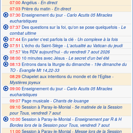
07:00
Angélus -
En direct
07:03
Prière du matin -
En direct
07:30
Enseignement du jour
- Carlo Acutis 05 Miracles
eucharistiques
07:37
Des questions sur la foi, qu'on se pose quelquefois
- Le
combat ultime
07:44
En parler c'est parfois la clé
- Un complexe à la fois
07:51
L'écho du Saint-Siège
- L'actualité au Vatican du jeudi
07:57
Vos RDV aujourd'hui
- du vendredi 7 aout 2026
08:00
10 minutes avec Jésus
- Le secret d'un bel été
08:13
Entrons dans la liturgie du dimanche
- 19e dimanche du
TO - Evangile Mt 14,22-33
08:29
Chapelet aux intentions du monde et de l'Eglise -
Mystères joyeux
09:00
Enseignement du jour
- Carlo Acutis 05 Miracles
eucharistiques
09:07
Page musicale
- Chants de louange
09:10
Session à Paray-le-Monial -
5e matinée de la Session
pour Tous, vendredi 7 aout
10:00
Session à Paray-le-Monial
- Enseignement par R & H
Bordes lors de la Session pour Tous, vendredi 7 aout
11:00
Session à Paray-le-Monial -
Messe lors de la Session