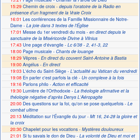
15:29
Chemin de croix -
depuis l'oratoire de la Radio en
présence d'un fragment de la Vraie Croix
16:01
Les conférences de la Famille Missionnaire de Notre-
Dame
- La joie dans 3 textes de l'Église
17:01
Messe du 1er vendredi du mois
- en direct depuis le
sanctuaire de la Miséricorde Divine à Vilnius
17:43
Une page d'évangile
- Lc 6/38 - 2, 41-3, 22
18:00
Page musicale
- Chants de louange
18:29
Vêpres -
En direct du couvent Saint-Antoine à Bastia
19:00
Angélus -
En direct
19:03
L'écho du Saint-Siège
- L'actualité au Vatican du vendredi
19:08
En parler c'est parfois la clé
- Un complexe à la fois
19:16
Parlons philo
- Action et efficacité
19:30
Lumière de l'Orthodoxie
- La théologie afirmative et la
théologie négative d'après Denys L'Aéropagite
20:00
Des questions sur la foi, qu'on se pose quelquefois
- Le
combat ultime
20:13
Méditation sur l'Évangile du jour
- Mt 16, 24-28 la gloire et
la croix
20:30
Chapelet pour les vocations -
Mystères douloureux
21:01
Si tu savais le don de Dieu
- La volonté de Dieu et moi et