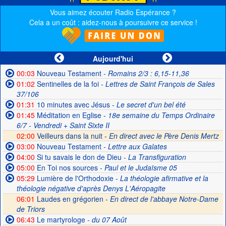
Vous aimez écouter Radio Espérance ?
Cela a un coût : aidez-nous à poursuivre ce service !
Aujourd'hui
00:03
Nouveau Testament
- Romains 2/3 : 6,15-11,36
01:02
Sentinelles de la foi
- Lettres de Saint François de Sales
37/106
01:31
10 minutes avec Jésus
- Le secret d'un bel été
01:45
Méditation en Eglise
- 18e semaine du Temps Ordinaire
6/7 - Vendredi + Saint Sixte II
02:00
Veilleurs dans la nuit -
En direct avec le Père Denis Mertz
03:00
Nouveau Testament
- Lettre aux Galates
04:00
Si tu savais le don de Dieu
- La Transfiguration
05:00
En Toi nos sources
- Paul et le Judaïsme 05
05:29
Lumière de l'Orthodoxie
- La théologie afirmative et la
théologie négative d'après Denys L'Aéropagite
06:01
Laudes en grégorien -
En direct de l'abbaye Notre-Dame
de Triors
06:43
Le martyrologe
- du 07 Août