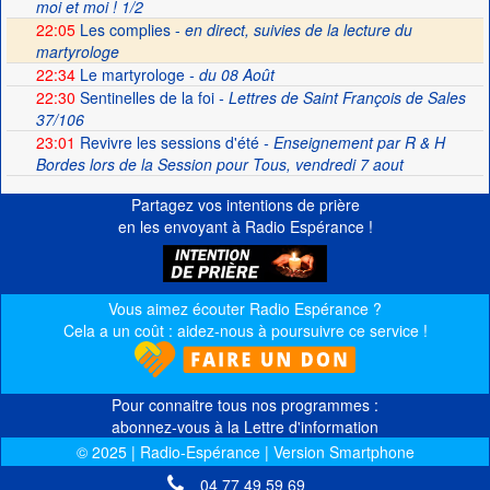
moi et moi ! 1/2
22:05
Les complies -
en direct, suivies de la lecture du
martyrologe
22:34
Le martyrologe
- du 08 Août
22:30
Sentinelles de la foi
- Lettres de Saint François de Sales
37/106
23:01
Revivre les sessions d'été
- Enseignement par R & H
Bordes lors de la Session pour Tous, vendredi 7 aout
Partagez vos intentions de prière
en les envoyant à Radio Espérance !
Vous aimez écouter Radio Espérance ?
Cela a un coût : aidez-nous à poursuivre ce service !
Pour connaitre tous nos programmes :
abonnez-vous à la Lettre d'information
© 2025 | Radio-Espérance | Version Smartphone
04 77 49 59 69