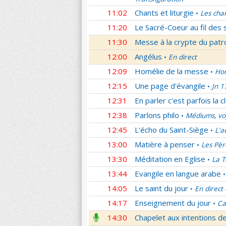
11:02
Chants et liturgie
Les cha
•
11:20
Le Sacré-Coeur au fil des 
11:30
Messe à la crypte du patr
12:00
Angélus
En direct
•
12:09
Homélie de la messe
Hom
•
12:15
Une page d'évangile
Jn 1
•
12:31
En parler c'est parfois la c
12:38
Parlons philo
Médiums, voy
•
12:45
L'écho du Saint-Siège
L'a
•
13:00
Matière à penser
Les Pèr
•
13:30
Méditation en Eglise
La T
•
13:44
Evangile en langue arabe
•
14:05
Le saint du jour
En direct
•
14:17
Enseignement du jour
Ca
•
14:30
Chapelet aux intentions d