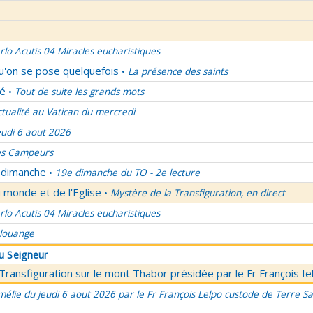
rlo Acutis 04 Miracles eucharistiques
qu'on se pose quelquefois
La présence des saints
•
lé
Tout de suite les grands mots
•
ctualité au Vatican du mercredi
eudi 6 aout 2026
es Campeurs
u dimanche
19e dimanche du TO - 2e lecture
•
 monde et de l'Eglise
Mystère de la Transfiguration, en direct
•
rlo Acutis 04 Miracles eucharistiques
 louange
du Seigneur
 Transfiguration sur le mont Thabor présidée par le Fr François I
élie du jeudi 6 aout 2026 par le Fr François Lelpo custode de Terre Sai