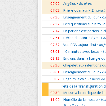
07:00
Angélus
En direct
•
07:03
Prière du matin
En direct
•
07:30
Enseignement du jour
Ca
•
07:37
Des questions sur la foi, 
07:47
En parler c'est parfois la c
07:51
L'écho du Saint-Siège
L'a
•
07:57
Vos RDV aujourd'hui
du j
•
08:01
10 minutes avec Jésus
L
•
08:13
Entrons dans la liturgie d
08:30
Chapelet aux intentions du
09:01
Enseignement du jour
Ca
•
09:07
Page musicale
Chants de
•
Fête de la Transfiguration 
09:30
Messe à la basilique de la
11:00
Homélie de la messe
Hom
•
Transfiguration