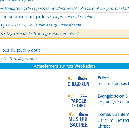
ants, astrologues
es fondateurs de la pensée occidentale 03 - Pindare et les jeux du stad
qu'on se pose quelquefois
La présence des saints
•
u jour
Mt 17, 1-9 la lumiere qui transforme
•
ns
Mystère de la Transfiguration, en direct
•
 Tous du jeudi 6 aout
La Transfiguration
•
Actuellement sur nos WebRadios
Prière
en direct depuis 
Evangile selon S.
Le paralysé de l
Tomás Luis de Vi
Officium Defunct
Christe