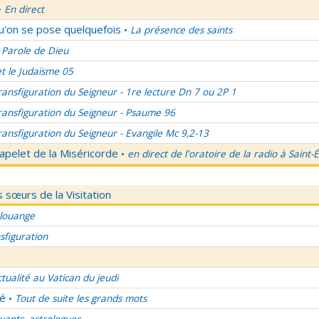
En direct
•
qu'on se pose quelquefois
La présence des saints
•
 Parole de Dieu
et le Judaïsme 05
ransfiguration du Seigneur - 1re lecture Dn 7 ou 2P 1
ransfiguration du Seigneur - Psaume 96
ransfiguration du Seigneur - Evangile Mc 9,2-13
apelet de la Miséricorde
en direct de l'oratoire de la radio à Saint-
•
 sœurs de la Visitation
 louange
sfiguration
ctualité au Vatican du jeudi
lé
Tout de suite les grands mots
•