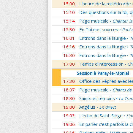
15:00
L'heure de la miséricorde
15:10
Des questions sur la foi, 
15:14
Page musicale
Chanter la
•
15:30
En Toi nos sources
Paul 
•
16:01
Entrons dans la liturgie
T
•
16:16
Entrons dans la liturgie
T
•
16:30
Entrons dans la liturgie
T
•
17:00
Temps d'intercession - Ch
Session à Paray-le-Monial
17:30
Office des vêpres avec les
18:07
Page musicale
Chants de
•
18:30
Saints et témoins
La Tran
•
19:00
Angélus
En direct
•
19:03
L'écho du Saint-Siège
L'a
•
19:06
En parler c'est parfois la c
19:16
Parlons philo