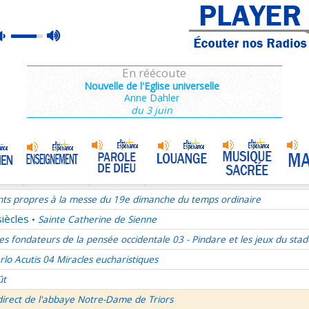
ains 1/3
max
mute
es de Saint François de Sales 36/106
volume
es Campeurs
En réécoute
ransfiguration du Seigneur
Nouvelle de l'Eglise universelle
Anne Dahler
mille Missionnaire de Notre-Dame
La joie dans l’Esprit-Saint
•
du 3 juin
nthiens 6/6
ransfiguration du Seigneur - 1re lecture Dn 7 ou 2P 1
ransfiguration du Seigneur - Psaume 96
ransfiguration du Seigneur - Evangile Mc 9,2-13
nts propres à la messe du 19e dimanche du temps ordinaire
siècles
Sainte Catherine de Sienne
•
es fondateurs de la pensée occidentale 03 - Pindare et les jeux du stad
rlo Acutis 04 Miracles eucharistiques
ût
direct de l'abbaye Notre-Dame de Triors