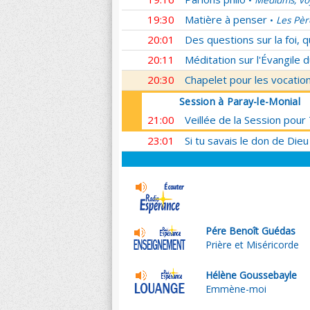
Médiums, voy
•
19:30
Matière à penser
Les Pèr
•
20:01
Des questions sur la foi, 
20:11
Méditation sur l'Évangile d
20:30
Chapelet pour les vocatio
Session à Paray-le-Monial
21:00
Veillée de la Session pour
23:01
Si tu savais le don de Dieu
Pére Benoît Guédas
Prière et Miséricorde
Hélène Goussebayle
Emmène-moi