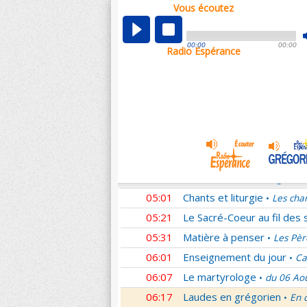
Vous écoutez
00:05
Nouveau Testament
Rom
•
01:02
Sentinelles de la foi
Lettr
•
00:00
00:00
Radio Espérance
01:33
10 minutes avec Jésus
L
•
01:48
Méditation en Eglise
La T
•
02:01
Les conférences de la Fa
03:01
Nouveau Testament
Cori
•
04:01
Entrons dans la liturgie
T
•
04:15
Entrons dans la liturgie
T
•
04:35
Entrons dans la liturgie
T
•
05:01
Chants et liturgie
Les cha
•
05:21
Le Sacré-Coeur au fil des 
05:31
Matière à penser
Les Pèr
•
06:01
Enseignement du jour
Ca
•
06:07
Le martyrologe
du 06 Ao
•
06:17
Laudes en grégorien
En 
•