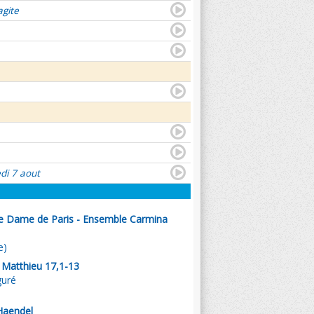
agite
di 7 aout
re Dame de Paris - Ensemble Carmina
e)
. Matthieu 17,1-13
guré
Haendel