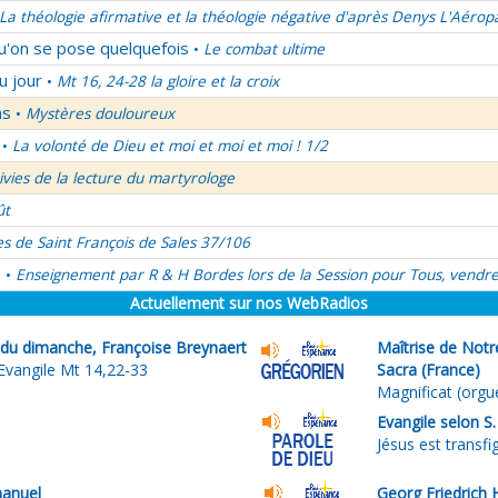
La théologie afirmative et la théologie négative d'après Denys L'Aérop
qu'on se pose quelquefois
Le combat ultime
•
u jour
Mt 16, 24-28 la gloire et la croix
•
ns
Mystères douloureux
•
La volonté de Dieu et moi et moi et moi ! 1/2
•
uivies de la lecture du martyrologe
ût
es de Saint François de Sales 37/106
é
Enseignement par R & H Bordes lors de la Session pour Tous, vendre
•
Actuellement sur nos WebRadios
e du dimanche, Françoise Breynaert
Maîtrise de Not
Evangile Mt 14,22-33
Sacra (France)
Magnificat (orgu
Evangile selon S
Jésus est transfi
anuel
Georg Friedrich 