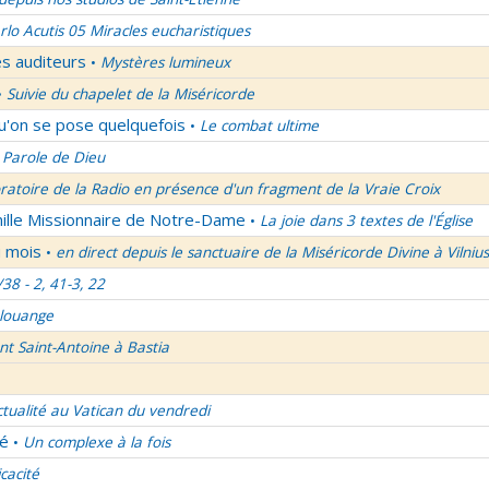
rlo Acutis 05 Miracles eucharistiques
es auditeurs
Mystères lumineux
•
Suivie du chapelet de la Miséricorde
•
qu'on se pose quelquefois
Le combat ultime
•
 Parole de Dieu
oratoire de la Radio en présence d'un fragment de la Vraie Croix
mille Missionnaire de Notre-Dame
La joie dans 3 textes de l'Église
•
u mois
en direct depuis le sanctuaire de la Miséricorde Divine à Vilnius
•
/38 - 2, 41-3, 22
 louange
nt Saint-Antoine à Bastia
ctualité au Vatican du vendredi
lé
Un complexe à la fois
•
icacité