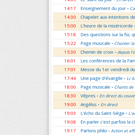
14:17
Enseignement du jour
Ca
•
14:30
Chapelet aux intentions d
15:00
L'heure de la miséricorde
15:18
Des questions sur la foi, 
15:22
Page musicale
Chanter la
•
15:30
Chemin de croix
depuis l'
•
16:01
Les conférences de la Fa
17:01
Messe du 1er vendredi d
17:44
Une page d'évangile
Lc 6
•
18:00
Page musicale
Chants de
•
18:30
Vêpres
En direct du couve
•
19:00
Angélus
En direct
•
19:03
L'écho du Saint-Siège
L'a
•
19:08
En parler c'est parfois la c
19:17
Parlons philo
Action et eff
•