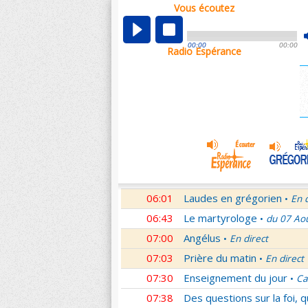
Vous écoutez
00:04
Nouveau Testament
Roma
•
01:03
Sentinelles de la foi
Lettr
•
00:00
00:00
Radio Espérance
01:32
10 minutes avec Jésus
Le
•
01:46
Méditation en Eglise
18e 
•
02:01
Veilleurs dans la nuit
En d
•
03:01
Nouveau Testament
Let
•
04:01
Si tu savais le don de Dieu
05:01
En Toi nos sources
Paul 
•
05:30
Lumière de l'Orthodoxie
•
06:01
Laudes en grégorien
En 
•
06:43
Le martyrologe
du 07 Ao
•
07:00
Angélus
En direct
•
07:03
Prière du matin
En direct
•
07:30
Enseignement du jour
Ca
•
07:38
Des questions sur la foi, 