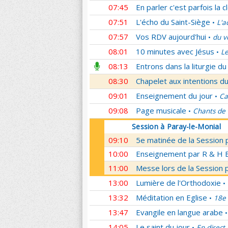
07:45
En parler c'est parfois la c
07:51
L'écho du Saint-Siège
L'a
•
07:57
Vos RDV aujourd'hui
du v
•
08:01
10 minutes avec Jésus
Le
•
08:13
Entrons dans la liturgie d
08:30
Chapelet aux intentions du
09:01
Enseignement du jour
Ca
•
09:08
Page musicale
Chants de
•
Session à Paray-le-Monial
09:10
5e matinée de la Session 
10:00
Enseignement par R & H Bo
11:00
Messe lors de la Session 
13:00
Lumière de l'Orthodoxie
•
13:32
Méditation en Eglise
18e 
•
13:47
Evangile en langue arabe
•
14:05
Le saint du jour
En direct
•