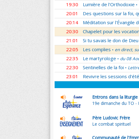
19:30
Lumière de l'Orthodoxie
•
20:01
Des questions sur la foi, 
20:14
Méditation sur l'Évangile d
20:30
Chapelet pour les vocatio
21:01
Si tu savais le don de Dieu
22:05
Les complies
en direct, s
•
22:35
Le martyrologe
du 08 Ao
•
22:30
Sentinelles de la foi
Lettr
•
23:01
Revivre les sessions d'ét
Entrons dans la liturgi
19e dimanche du TO - 
Père Ludovic Frère
Le combat spirituel
Communauté de l'Emm