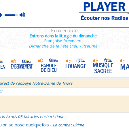
ins 2/3 : 6,15-11,36
max
mute
es de Saint François de Sales 37/106
volume
 secret d'un bel été
En réécoute
semaine du Temps Ordinaire 6/7 - Vendredi + Saint Sixte II
Entrons dans la liturgie du dimanche
Françoise Breynaert
irect avec le Père Denis Mertz
Dimanche de la Fête Dieu - Psaume
tre aux Galates
La Transfiguration
•
et le Judaïsme 05
La théologie afirmative et la théologie négative d'après Denys L'Aérop
direct de l'abbaye Notre-Dame de Triors
ût
rlo Acutis 05 Miracles eucharistiques
qu'on se pose quelquefois
Le combat ultime
•