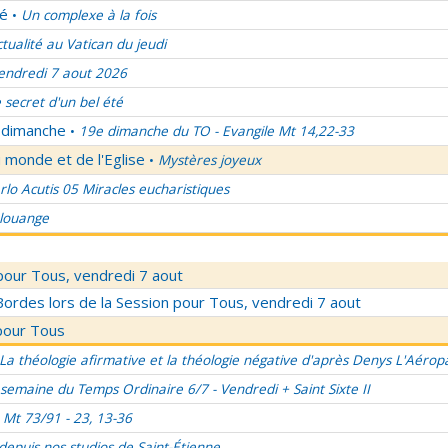
lé
Un complexe à la fois
•
ctualité au Vatican du jeudi
endredi 7 aout 2026
 secret d'un bel été
u dimanche
19e dimanche du TO - Evangile Mt 14,22-33
•
 monde et de l'Eglise
Mystères joyeux
•
rlo Acutis 05 Miracles eucharistiques
 louange
pour Tous, vendredi 7 aout
rdes lors de la Session pour Tous, vendredi 7 aout
pour Tous
La théologie afirmative et la théologie négative d'après Denys L'Aérop
semaine du Temps Ordinaire 6/7 - Vendredi + Saint Sixte II
Mt 73/91 - 23, 13-36
 depuis nos studios de Saint-Étienne