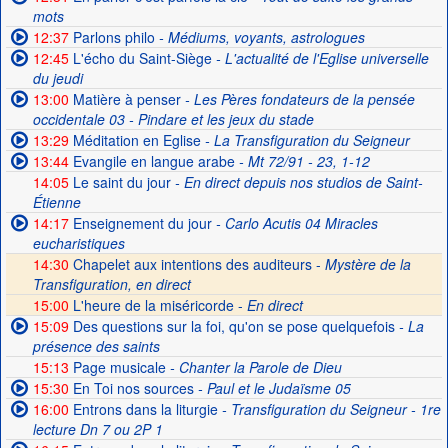
mots
12:37
Parlons philo
- Médiums, voyants, astrologues
12:45
L'écho du Saint-Siège
- L'actualité de l'Eglise universelle
du jeudi
13:00
Matière à penser
- Les Pères fondateurs de la pensée
occidentale 03 - Pindare et les jeux du stade
13:29
Méditation en Eglise
- La Transfiguration du Seigneur
13:44
Evangile en langue arabe
- Mt 72/91 - 23, 1-12
14:05
Le saint du jour
- En direct depuis nos studios de Saint-
Étienne
14:17
Enseignement du jour
- Carlo Acutis 04 Miracles
eucharistiques
14:30
Chapelet aux intentions des auditeurs -
Mystère de la
Transfiguration, en direct
15:00
L'heure de la miséricorde -
En direct
15:09
Des questions sur la foi, qu'on se pose quelquefois
- La
présence des saints
15:13
Page musicale
- Chanter la Parole de Dieu
15:30
En Toi nos sources
- Paul et le Judaïsme 05
16:00
Entrons dans la liturgie
- Transfiguration du Seigneur - 1re
lecture Dn 7 ou 2P 1