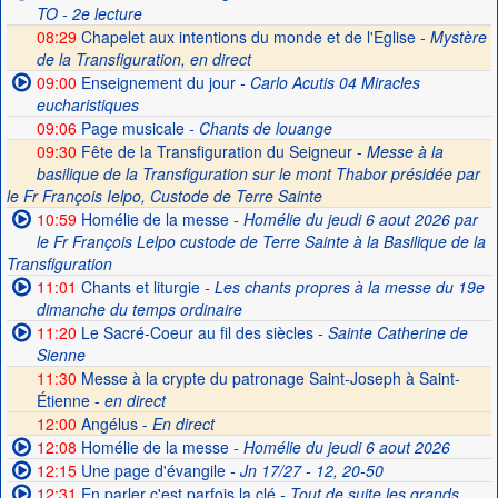
TO - 2e lecture
08:29
Chapelet aux intentions du monde et de l'Eglise -
Mystère
de la Transfiguration, en direct
09:00
Enseignement du jour
- Carlo Acutis 04 Miracles
eucharistiques
09:06
Page musicale
- Chants de louange
09:30
Fête de la Transfiguration du Seigneur -
Messe à la
basilique de la Transfiguration sur le mont Thabor présidée par
le Fr François Ielpo, Custode de Terre Sainte
10:59
Homélie de la messe
- Homélie du jeudi 6 aout 2026 par
le Fr François Lelpo custode de Terre Sainte à la Basilique de la
Transfiguration
11:01
Chants et liturgie
- Les chants propres à la messe du 19e
dimanche du temps ordinaire
11:20
Le Sacré-Coeur au fil des siècles
- Sainte Catherine de
Sienne
11:30
Messe à la crypte du patronage Saint-Joseph à Saint-
Étienne -
en direct
12:00
Angélus -
En direct
12:08
Homélie de la messe
- Homélie du jeudi 6 aout 2026
12:15
Une page d'évangile
- Jn 17/27 - 12, 20-50
12:31
En parler c'est parfois la clé
- Tout de suite les grands