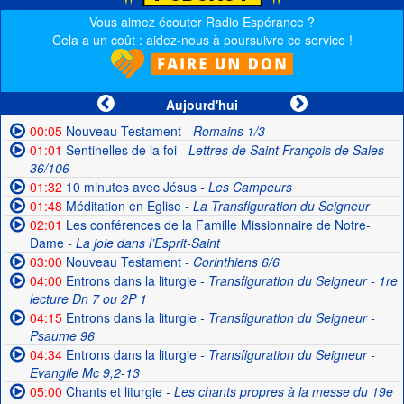
Vous aimez écouter Radio Espérance ?
Cela a un coût : aidez-nous à poursuivre ce service !
Aujourd'hui
00:05
Nouveau Testament
- Romains 1/3
01:01
Sentinelles de la foi
- Lettres de Saint François de Sales
36/106
01:32
10 minutes avec Jésus
- Les Campeurs
01:48
Méditation en Eglise
- La Transfiguration du Seigneur
02:01
Les conférences de la Famille Missionnaire de Notre-
Dame
- La joie dans l’Esprit-Saint
03:00
Nouveau Testament
- Corinthiens 6/6
04:00
Entrons dans la liturgie
- Transfiguration du Seigneur - 1re
lecture Dn 7 ou 2P 1
04:15
Entrons dans la liturgie
- Transfiguration du Seigneur -
Psaume 96
04:34
Entrons dans la liturgie
- Transfiguration du Seigneur -
Evangile Mc 9,2-13
05:00
Chants et liturgie
- Les chants propres à la messe du 19e