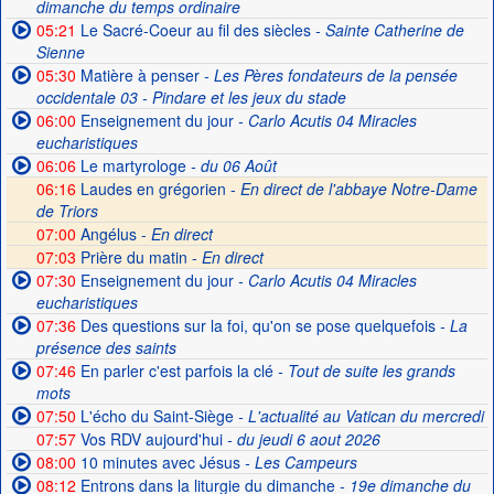
dimanche du temps ordinaire
05:21
Le Sacré-Coeur au fil des siècles
- Sainte Catherine de
Sienne
05:30
Matière à penser
- Les Pères fondateurs de la pensée
occidentale 03 - Pindare et les jeux du stade
06:00
Enseignement du jour
- Carlo Acutis 04 Miracles
eucharistiques
06:06
Le martyrologe
- du 06 Août
06:16
Laudes en grégorien -
En direct de l'abbaye Notre-Dame
de Triors
07:00
Angélus -
En direct
07:03
Prière du matin -
En direct
07:30
Enseignement du jour
- Carlo Acutis 04 Miracles
eucharistiques
07:36
Des questions sur la foi, qu'on se pose quelquefois
- La
présence des saints
07:46
En parler c'est parfois la clé
- Tout de suite les grands
mots
07:50
L'écho du Saint-Siège
- L'actualité au Vatican du mercredi
07:57
Vos RDV aujourd'hui
- du jeudi 6 aout 2026
08:00
10 minutes avec Jésus
- Les Campeurs
08:12
Entrons dans la liturgie du dimanche
- 19e dimanche du