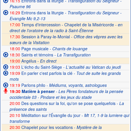
16:15
Entrons dans la liturgie
- Transfiguration du Seigneur -
Psaume 96
16:29
Entrons dans la liturgie
- Transfiguration du Seigneur -
Evangile Mc 9,2-13
17:00
Temps d'intercession - Chapelet de la Miséricorde -
en
direct de l'oratoire de la radio à Saint-Étienne
17:30
Session à Paray-le-Monial -
Office des vêpres avec les
sœurs de la Visitation
18:00
Page musicale
- Chants de louange
18:30
Saints et témoins
- La Transfiguration
19:00
Angélus -
En direct
19:03
L'écho du Saint-Siège
- L'actualité au Vatican du jeudi
19:09
En parler c'est parfois la clé
- Tout de suite les grands
mots
19:19
Parlons philo
- Médiums, voyants, astrologues
19:30
Matière à penser
- Les Pères fondateurs de la pensée
occidentale 03 - Pindare et les jeux du stade
20:00
Des questions sur la foi, qu'on se pose quelquefois
- La
présence des saints
20:10
Méditation sur l'Évangile du jour
- Mt 17, 1-9 la lumiere qui
transforme
20:30
Chapelet pour les vocations -
Mystère de la