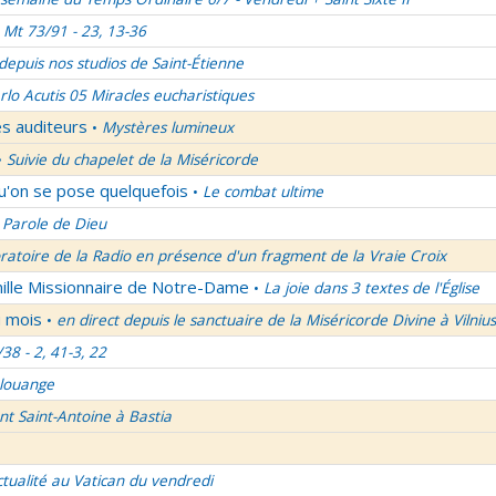
Mt 73/91 - 23, 13-36
 depuis nos studios de Saint-Étienne
rlo Acutis 05 Miracles eucharistiques
es auditeurs
Mystères lumineux
•
Suivie du chapelet de la Miséricorde
•
qu'on se pose quelquefois
Le combat ultime
•
 Parole de Dieu
oratoire de la Radio en présence d'un fragment de la Vraie Croix
mille Missionnaire de Notre-Dame
La joie dans 3 textes de l'Église
•
u mois
en direct depuis le sanctuaire de la Miséricorde Divine à Vilnius
•
/38 - 2, 41-3, 22
 louange
nt Saint-Antoine à Bastia
ctualité au Vatican du vendredi