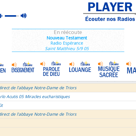
ins 2/3 : 6,15-11,36
max
mute
es de Saint François de Sales 37/106
volume
 secret d'un bel été
En réécoute
semaine du Temps Ordinaire 6/7 - Vendredi + Saint Sixte II
Nouveau Testament
Radio Espérance
irect avec le Père Denis Mertz
Saint Matthieu 5/9 05
tre aux Galates
La Transfiguration
•
et le Judaïsme 05
La théologie afirmative et la théologie négative d'après Denys L'Aérop
direct de l'abbaye Notre-Dame de Triors
rlo Acutis 05 Miracles eucharistiques
ût
direct de l'abbaye Notre-Dame de Triors