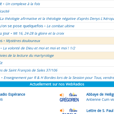
lé
Un complexe à la fois
•
icacité
La théologie afirmative et la théologie négative d'après Denys L'Aérop
qu'on se pose quelquefois
Le combat ultime
•
u jour
Mt 16, 24-28 la gloire et la croix
•
ns
Mystères douloureux
•
La volonté de Dieu et moi et moi et moi ! 1/2
•
uivies de la lecture du martyrologe
ût
es de Saint François de Sales 37/106
é
Enseignement par R & H Bordes lors de la Session pour Tous, vendre
•
Actuellement sur nos WebRadios
adio Espérance
Abbaye de Heilig
36
Antienne Cum vid
Lettre de S. Pau