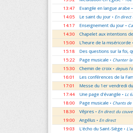
13:47
Evangile en langue arabe
•
14:05
Le saint du jour
En direct
•
14:17
Enseignement du jour
Ca
•
14:30
Chapelet aux intentions d
15:00
L'heure de la miséricorde
15:18
Des questions sur la foi, 
15:22
Page musicale
Chanter la
•
15:30
Chemin de croix
depuis l'
•
16:01
Les conférences de la Fa
17:01
Messe du 1er vendredi d
17:44
Une page d'évangile
Lc 6
•
18:00
Page musicale
Chants de
•
18:30
Vêpres
En direct du couve
•
19:00
Angélus
En direct
•
19:03
L'écho du Saint-Siège
L'a
•