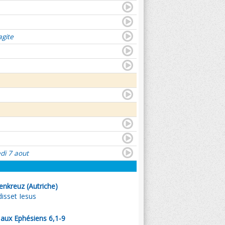
agite
di 7 aout
enkreuz (Autriche)
isset Iesus
l aux Ephésiens 6,1-9