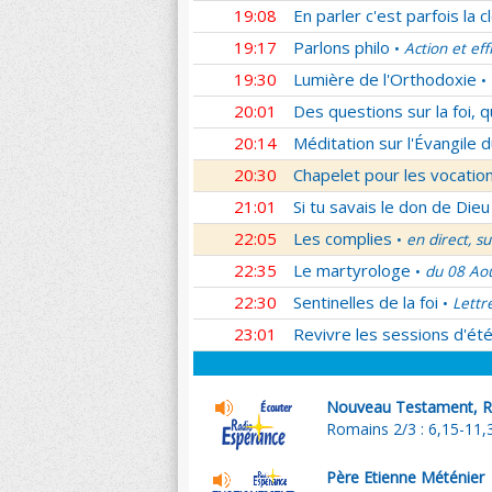
19:08
En parler c'est parfois la c
19:17
Parlons philo
Action et eff
•
19:30
Lumière de l'Orthodoxie
•
20:01
Des questions sur la foi, 
20:14
Méditation sur l'Évangile d
20:30
Chapelet pour les vocatio
21:01
Si tu savais le don de Dieu
22:05
Les complies
en direct, s
•
22:35
Le martyrologe
du 08 Ao
•
22:30
Sentinelles de la foi
Lettr
•
23:01
Revivre les sessions d'ét
Nouveau Testament, R
Romains 2/3 : 6,15-11,
Père Etienne Méténier