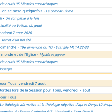
rlo Acutis 05 Miracles eucharistiques
qu'on se pose quelquefois
Le combat ultime
•
lé
Un complexe à la fois
•
ctualité au Vatican du jeudi
endredi 7 aout 2026
 secret d'un bel été
u dimanche
19e dimanche du TO - Evangile Mt 14,22-33
•
 monde et de l'Eglise
Mystères joyeux
•
rlo Acutis 05 Miracles eucharistiques
 louange
pour Tous, vendredi 7 aout
rdes lors de la Session pour Tous, vendredi 7 aout
pour Tous
La théologie afirmative et la théologie négative d'après Denys L'Aérop
semaine du Temps Ordinaire 6/7 - Vendredi + Saint Sixte II