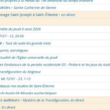
nts propres à la messe du 19e dimanche du temps ordinaire
siècles
Sainte Catherine de Sienne
•
onage Saint-Joseph à Saint-Étienne
en direct
•
élie du jeudi 6 aout 2026
7/27 - 12, 20-50
lé
Tout de suite les grands mots
•
ants, astrologues
ctualité de l'Eglise universelle du jeudi
es fondateurs de la pensée occidentale 03 - Pindare et les jeux du stad
ransfiguration du Seigneur
Mt 72/91 - 23, 1-12
 depuis nos studios de Saint-Étienne
rlo Acutis 04 Miracles eucharistiques
es auditeurs
Mystère de la Transfiguration, en direct
•
En direct
•