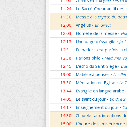
11:05
Chants et liturgie
Les cha
•
11:24
Le Sacré-Coeur au fil des 
11:30
Messe à la crypte du patr
12:00
Angélus
En direct
•
12:03
Homélie de la messe
Hom
•
12:15
Une page d'évangile
Jn 1
•
12:31
En parler c'est parfois la c
12:38
Parlons philo
Médiums, voy
•
12:45
L'écho du Saint-Siège
L'a
•
13:00
Matière à penser
Les Pèr
•
13:30
Méditation en Eglise
La T
•
13:44
Evangile en langue arabe
•
14:05
Le saint du jour
En direct
•
14:17
Enseignement du jour
Ca
•
14:30
Chapelet aux intentions d
15:00
L'heure de la miséricorde