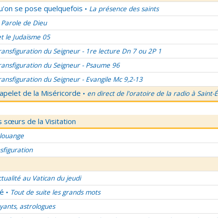
qu'on se pose quelquefois
La présence des saints
•
 Parole de Dieu
et le Judaïsme 05
ransfiguration du Seigneur - 1re lecture Dn 7 ou 2P 1
ransfiguration du Seigneur - Psaume 96
ransfiguration du Seigneur - Evangile Mc 9,2-13
apelet de la Miséricorde
en direct de l'oratoire de la radio à Saint-
•
 sœurs de la Visitation
 louange
sfiguration
ctualité au Vatican du jeudi
lé
Tout de suite les grands mots
•
ants, astrologues