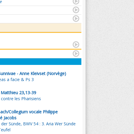
e
unnivae - Anne Kleivset (Norvège)
as a facie & Ps 3
. Matthieu 23,13-39
 contre les Pharisiens
ach/Collegium vocale Philippe
é Jacobs
 der Sünde, BWV 54 : 3. Aria Wer Sünde
Teufel