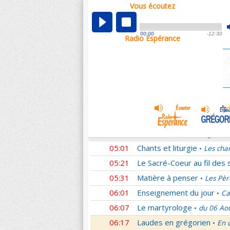
Vous écoutez
00:05
Nouveau Testament
Rom
•
01:02
Sentinelles de la foi
Lettr
•
00:00
-12:30
Radio Espérance
01:33
10 minutes avec Jésus
L
•
01:48
Méditation en Eglise
La T
•
02:01
Les conférences de la Fa
03:01
Nouveau Testament
Cori
•
04:01
Entrons dans la liturgie
T
•
04:15
Entrons dans la liturgie
T
•
04:35
Entrons dans la liturgie
T
•
05:01
Chants et liturgie
Les cha
•
05:21
Le Sacré-Coeur au fil des 
05:31
Matière à penser
Les Pèr
•
06:01
Enseignement du jour
Ca
•
06:07
Le martyrologe
du 06 Ao
•
06:17
Laudes en grégorien
En 
•