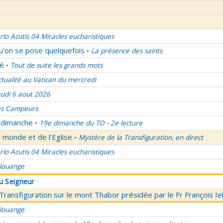
rlo Acutis 04 Miracles eucharistiques
qu'on se pose quelquefois
La présence des saints
•
lé
Tout de suite les grands mots
•
ctualité au Vatican du mercredi
eudi 6 aout 2026
es Campeurs
u dimanche
19e dimanche du TO - 2e lecture
•
 monde et de l'Eglise
Mystère de la Transfiguration, en direct
•
rlo Acutis 04 Miracles eucharistiques
 louange
du Seigneur
 Transfiguration sur le mont Thabor présidée par le Fr François I
 louange