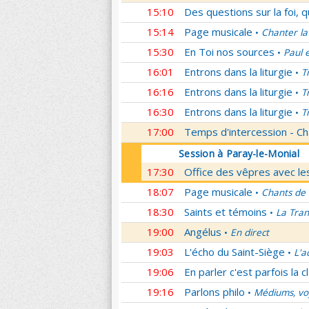
15:10
Des questions sur la foi, 
15:14
Page musicale
Chanter la
•
15:30
En Toi nos sources
Paul 
•
16:01
Entrons dans la liturgie
T
•
16:16
Entrons dans la liturgie
T
•
16:30
Entrons dans la liturgie
T
•
17:00
Temps d'intercession - Ch
Session à Paray-le-Monial
17:30
Office des vêpres avec les
18:07
Page musicale
Chants de
•
18:30
Saints et témoins
La Tran
•
19:00
Angélus
En direct
•
19:03
L'écho du Saint-Siège
L'a
•
19:06
En parler c'est parfois la c
19:16
Parlons philo
Médiums, voy
•