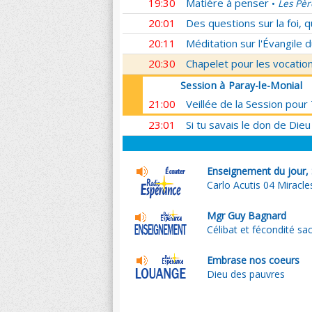
19:30
Matière à penser
Les Pèr
•
20:01
Des questions sur la foi, 
20:11
Méditation sur l'Évangile d
20:30
Chapelet pour les vocatio
Session à Paray-le-Monial
21:00
Veillée de la Session pour
23:01
Si tu savais le don de Dieu
Enseignement du jour,
Carlo Acutis 04 Miracle
Mgr Guy Bagnard
Célibat et fécondité sa
Embrase nos coeurs
Dieu des pauvres