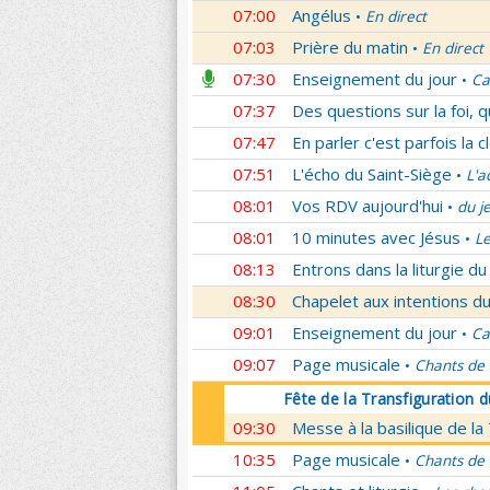
07:00
Angélus
En direct
•
07:03
Prière du matin
En direct
•
07:30
Enseignement du jour
Ca
•
07:37
Des questions sur la foi, 
07:47
En parler c'est parfois la c
07:51
L'écho du Saint-Siège
L'a
•
08:01
Vos RDV aujourd'hui
du j
•
08:01
10 minutes avec Jésus
L
•
08:13
Entrons dans la liturgie d
08:30
Chapelet aux intentions du
09:01
Enseignement du jour
Ca
•
09:07
Page musicale
Chants de
•
Fête de la Transfiguration 
09:30
Messe à la basilique de la
10:35
Page musicale
Chants de
•