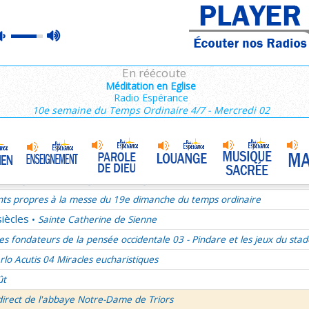
ains 1/3
max
mute
es de Saint François de Sales 36/106
volume
es Campeurs
En réécoute
ransfiguration du Seigneur
Méditation en Eglise
Radio Espérance
mille Missionnaire de Notre-Dame
La joie dans l’Esprit-Saint
•
10e semaine du Temps Ordinaire 4/7 - Mercredi 02
nthiens 6/6
ransfiguration du Seigneur - 1re lecture Dn 7 ou 2P 1
ransfiguration du Seigneur - Psaume 96
ransfiguration du Seigneur - Evangile Mc 9,2-13
nts propres à la messe du 19e dimanche du temps ordinaire
siècles
Sainte Catherine de Sienne
•
es fondateurs de la pensée occidentale 03 - Pindare et les jeux du stad
rlo Acutis 04 Miracles eucharistiques
ût
direct de l'abbaye Notre-Dame de Triors