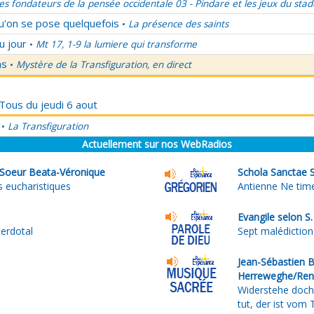
es fondateurs de la pensée occidentale 03 - Pindare et les jeux du stad
qu'on se pose quelquefois
La présence des saints
•
u jour
Mt 17, 1-9 la lumiere qui transforme
•
ns
Mystère de la Transfiguration, en direct
•
 Tous du jeudi 6 aout
La Transfiguration
•
Actuellement sur nos WebRadios
 Soeur Beata-Véronique
Schola Sanctae S
s eucharistiques
Antienne Ne time
Evangile selon S
cerdotal
Sept malédiction
Jean-Sébastien B
Herreweghe/Ren
Widerstehe doch
tut, der ist vom 