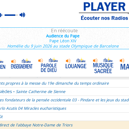
ains 1/3
max
mute
es de Saint François de Sales 36/106
volume
es Campeurs
En réécoute
ransfiguration du Seigneur
Audience du Pape
Pape Léon XIV
mille Missionnaire de Notre-Dame
La joie dans l’Esprit-Saint
•
Homélie du 9 juin 2026 au stade Olympique de Barcelone
nthiens 6/6
ransfiguration du Seigneur - 1re lecture Dn 7 ou 2P 1
ransfiguration du Seigneur - Psaume 96
ransfiguration du Seigneur - Evangile Mc 9,2-13
nts propres à la messe du 19e dimanche du temps ordinaire
siècles
Sainte Catherine de Sienne
•
es fondateurs de la pensée occidentale 03 - Pindare et les jeux du stad
rlo Acutis 04 Miracles eucharistiques
ût
direct de l'abbaye Notre-Dame de Triors