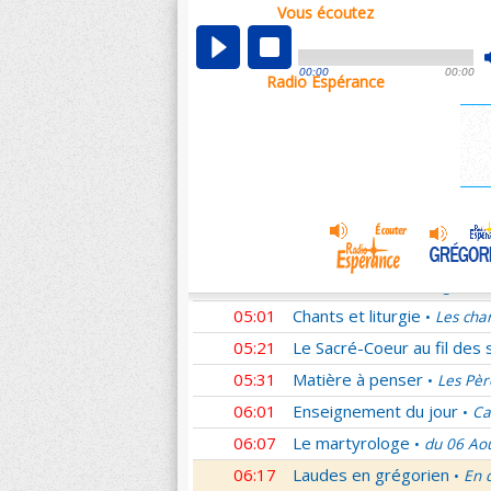
Vous écoutez
00:05
Nouveau Testament
Rom
•
01:02
Sentinelles de la foi
Lettr
•
00:00
00:00
Radio Espérance
01:33
10 minutes avec Jésus
L
•
01:48
Méditation en Eglise
La T
•
02:01
Les conférences de la Fa
03:01
Nouveau Testament
Cori
•
04:01
Entrons dans la liturgie
T
•
04:15
Entrons dans la liturgie
T
•
04:35
Entrons dans la liturgie
T
•
05:01
Chants et liturgie
Les cha
•
05:21
Le Sacré-Coeur au fil des 
05:31
Matière à penser
Les Pèr
•
06:01
Enseignement du jour
Ca
•
06:07
Le martyrologe
du 06 Ao
•
06:17
Laudes en grégorien
En 
•