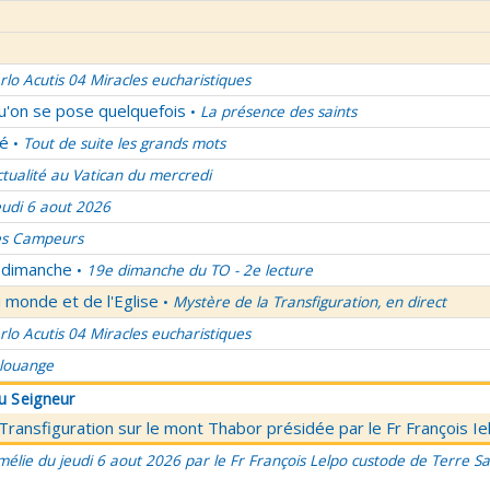
rlo Acutis 04 Miracles eucharistiques
qu'on se pose quelquefois
La présence des saints
•
lé
Tout de suite les grands mots
•
ctualité au Vatican du mercredi
eudi 6 aout 2026
es Campeurs
u dimanche
19e dimanche du TO - 2e lecture
•
 monde et de l'Eglise
Mystère de la Transfiguration, en direct
•
rlo Acutis 04 Miracles eucharistiques
 louange
du Seigneur
 Transfiguration sur le mont Thabor présidée par le Fr François I
élie du jeudi 6 aout 2026 par le Fr François Lelpo custode de Terre Sai