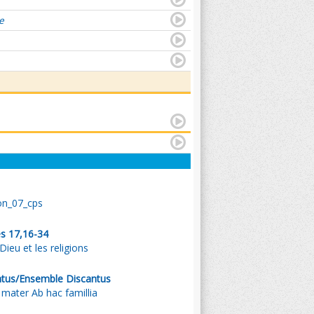
e
on_07_cps
es 17,16-34
Dieu et les religions
tus/Ensemble Discantus
 mater Ab hac famillia