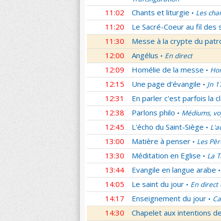
11:02
Chants et liturgie
Les cha
•
11:20
Le Sacré-Coeur au fil des 
11:30
Messe à la crypte du patr
12:00
Angélus
En direct
•
12:09
Homélie de la messe
Hom
•
12:15
Une page d'évangile
Jn 1
•
12:31
En parler c'est parfois la c
12:38
Parlons philo
Médiums, voy
•
12:45
L'écho du Saint-Siège
L'a
•
13:00
Matière à penser
Les Pèr
•
13:30
Méditation en Eglise
La T
•
13:44
Evangile en langue arabe
•
14:05
Le saint du jour
En direct
•
14:17
Enseignement du jour
Ca
•
14:30
Chapelet aux intentions d