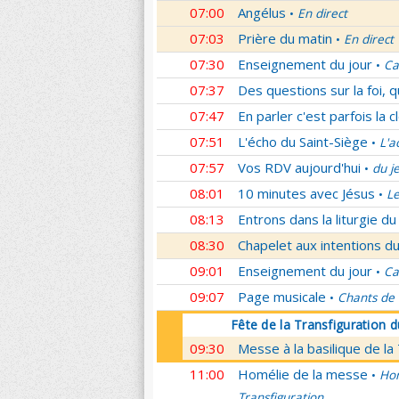
07:00
Angélus
En direct
•
07:03
Prière du matin
En direct
•
07:30
Enseignement du jour
Ca
•
07:37
Des questions sur la foi, 
07:47
En parler c'est parfois la c
07:51
L'écho du Saint-Siège
L'a
•
07:57
Vos RDV aujourd'hui
du j
•
08:01
10 minutes avec Jésus
L
•
08:13
Entrons dans la liturgie d
08:30
Chapelet aux intentions du
09:01
Enseignement du jour
Ca
•
09:07
Page musicale
Chants de
•
Fête de la Transfiguration 
09:30
Messe à la basilique de la
11:00
Homélie de la messe
Hom
•
Transfiguration