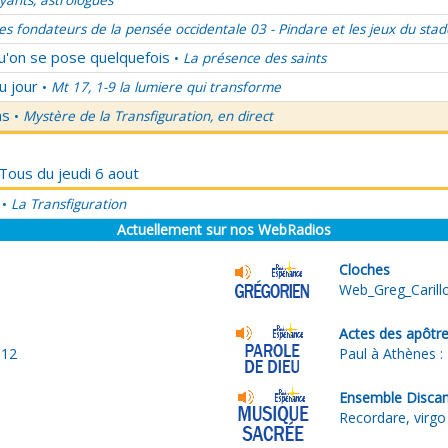
ants, astrologues
es fondateurs de la pensée occidentale 03 - Pindare et les jeux du stad
qu'on se pose quelquefois
La présence des saints
•
u jour
Mt 17, 1-9 la lumiere qui transforme
•
ns
Mystère de la Transfiguration, en direct
•
 Tous du jeudi 6 aout
La Transfiguration
•
Actuellement sur nos WebRadios
Cloches
Web_Greg_Carill
Actes des apôtr
012
Paul à Athènes : 
Ensemble Discan
Recordare, virgo