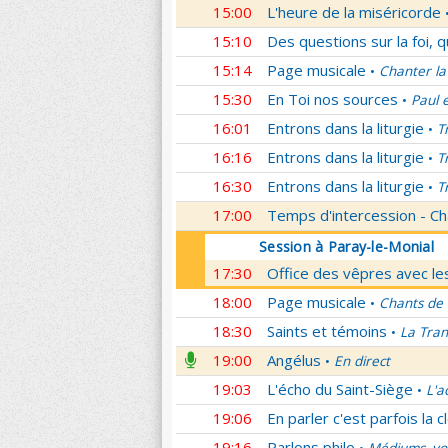
15:00
L'heure de la miséricorde
15:10
Des questions sur la foi, 
15:14
Page musicale
Chanter la
•
15:30
En Toi nos sources
Paul 
•
16:01
Entrons dans la liturgie
T
•
16:16
Entrons dans la liturgie
T
•
16:30
Entrons dans la liturgie
T
•
17:00
Temps d'intercession - Ch
Session à Paray-le-Monial
17:30
Office des vêpres avec les
18:00
Page musicale
Chants de
•
18:30
Saints et témoins
La Tran
•
19:00
Angélus
En direct
•
19:03
L'écho du Saint-Siège
L'a
•
19:06
En parler c'est parfois la c
19:16
Parlons philo