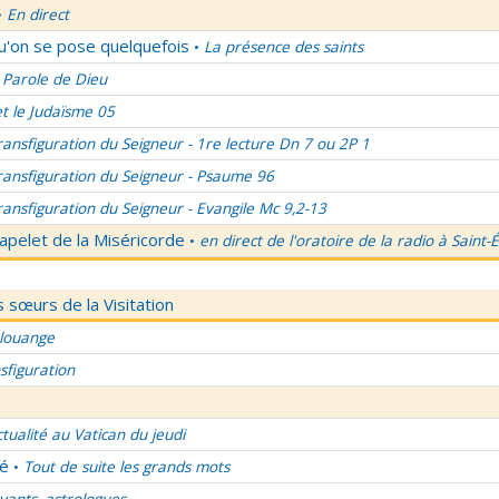
En direct
•
qu'on se pose quelquefois
La présence des saints
•
 Parole de Dieu
et le Judaïsme 05
ransfiguration du Seigneur - 1re lecture Dn 7 ou 2P 1
ransfiguration du Seigneur - Psaume 96
ransfiguration du Seigneur - Evangile Mc 9,2-13
apelet de la Miséricorde
en direct de l'oratoire de la radio à Saint-
•
 sœurs de la Visitation
 louange
sfiguration
ctualité au Vatican du jeudi
lé
Tout de suite les grands mots
•