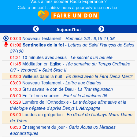
Vous aimez écouter Radio Espérance ?
Cela a un coût : aidez-nous à poursuivre ce service !
Aujourd'hui
00:03
Nouveau Testament
- Romains 2/3 : 6,15-11,36
01:02
Sentinelles de la foi
- Lettres de Saint François de Sales
37/106
01:31
10 minutes avec Jésus
- Le secret d'un bel été
01:45
Méditation en Eglise
- 18e semaine du Temps Ordinaire
6/7 - Vendredi + Saint Sixte II
02:00
Veilleurs dans la nuit -
En direct avec le Père Denis Mertz
03:00
Nouveau Testament
- Lettre aux Galates
04:00
Si tu savais le don de Dieu
- La Transfiguration
05:00
En Toi nos sources
- Paul et le Judaïsme 05
05:29
Lumière de l'Orthodoxie
- La théologie afirmative et la
théologie négative d'après Denys L'Aéropagite
06:00
Laudes en grégorien -
En direct de l'abbaye Notre-Dame
de Triors
06:30
Enseignement du jour
- Carlo Acutis 05 Miracles
eucharistiques