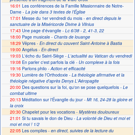
16:01
Les conférences de la Famille Missionnaire de Notre-
Dame
- La joie dans 3 textes de l'Église
17:01
Messe du 1er vendredi du mois
- en direct depuis le
sanctuaire de la Miséricorde Divine à Vilnius
17:43
Une page d'évangile
- Lc 6/38 - 2, 41-3, 22
18:00
Page musicale
- Chants de louange
18:29
Vêpres -
En direct du couvent Saint-Antoine à Bastia
19:00
Angélus -
En direct
19:03
L'écho du Saint-Siège
- L'actualité au Vatican du vendredi
19:08
En parler c'est parfois la clé
- Un complexe à la fois
19:16
Parlons philo
- Action et efficacité
19:30
Lumière de l'Orthodoxie
- La théologie afirmative et la
théologie négative d'après Denys L'Aéropagite
20:00
Des questions sur la foi, qu'on se pose quelquefois
- Le
combat ultime
20:13
Méditation sur l'Évangile du jour
- Mt 16, 24-28 la gloire et
la croix
20:30
Chapelet pour les vocations -
Mystères douloureux
21:01
Si tu savais le don de Dieu
- La volonté de Dieu et moi et
moi et moi ! 1/2
22:05
Les complies -
en direct, suivies de la lecture du