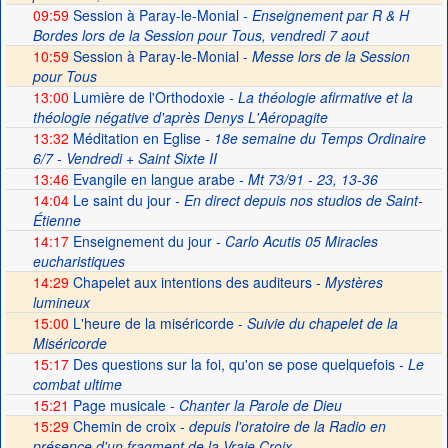
09:59
Session à Paray-le-Monial
- Enseignement par R & H
Bordes lors de la Session pour Tous, vendredi 7 aout
10:59
Session à Paray-le-Monial -
Messe lors de la Session
pour Tous
13:00
Lumière de l'Orthodoxie
- La théologie afirmative et la
théologie négative d'après Denys L'Aéropagite
13:32
Méditation en Eglise
- 18e semaine du Temps Ordinaire
6/7 - Vendredi + Saint Sixte II
13:46
Evangile en langue arabe
- Mt 73/91 - 23, 13-36
14:04
Le saint du jour
- En direct depuis nos studios de Saint-
Étienne
14:17
Enseignement du jour
- Carlo Acutis 05 Miracles
eucharistiques
14:29
Chapelet aux intentions des auditeurs -
Mystères
lumineux
15:00
L'heure de la miséricorde -
Suivie du chapelet de la
Miséricorde
15:17
Des questions sur la foi, qu'on se pose quelquefois
- Le
combat ultime
15:21
Page musicale
- Chanter la Parole de Dieu
15:29
Chemin de croix -
depuis l'oratoire de la Radio en
présence d'un fragment de la Vraie Croix