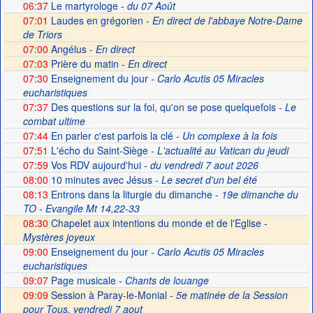
06:37
Le martyrologe
- du 07 Août
07:01
Laudes en grégorien -
En direct de l'abbaye Notre-Dame
de Triors
07:00
Angélus -
En direct
07:03
Prière du matin -
En direct
07:30
Enseignement du jour
- Carlo Acutis 05 Miracles
eucharistiques
07:37
Des questions sur la foi, qu'on se pose quelquefois
- Le
combat ultime
07:44
En parler c'est parfois la clé
- Un complexe à la fois
07:51
L'écho du Saint-Siège
- L'actualité au Vatican du jeudi
07:59
Vos RDV aujourd'hui
- du vendredi 7 aout 2026
08:00
10 minutes avec Jésus
- Le secret d'un bel été
08:13
Entrons dans la liturgie du dimanche
- 19e dimanche du
TO - Evangile Mt 14,22-33
08:30
Chapelet aux intentions du monde et de l'Eglise -
Mystères joyeux
09:00
Enseignement du jour
- Carlo Acutis 05 Miracles
eucharistiques
09:07
Page musicale
- Chants de louange
09:09
Session à Paray-le-Monial -
5e matinée de la Session
pour Tous, vendredi 7 aout