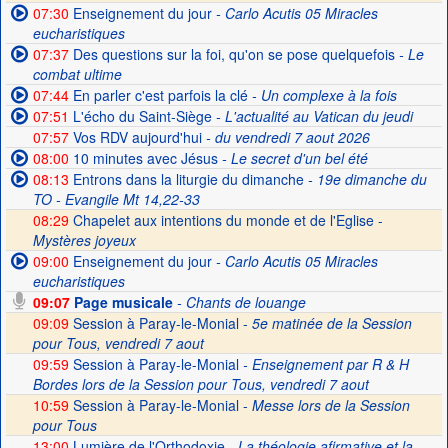
07:30
Enseignement du jour
- Carlo Acutis 05 Miracles
eucharistiques
07:37
Des questions sur la foi, qu'on se pose quelquefois
- Le
combat ultime
07:44
En parler c'est parfois la clé
- Un complexe à la fois
07:51
L'écho du Saint-Siège
- L'actualité au Vatican du jeudi
07:57
Vos RDV aujourd'hui
- du vendredi 7 aout 2026
08:00
10 minutes avec Jésus
- Le secret d'un bel été
08:13
Entrons dans la liturgie du dimanche
- 19e dimanche du
TO - Evangile Mt 14,22-33
08:29
Chapelet aux intentions du monde et de l'Eglise -
Mystères joyeux
09:00
Enseignement du jour
- Carlo Acutis 05 Miracles
eucharistiques
09:07
Page musicale
- Chants de louange
09:09
Session à Paray-le-Monial -
5e matinée de la Session
pour Tous, vendredi 7 aout
09:59
Session à Paray-le-Monial
- Enseignement par R & H
Bordes lors de la Session pour Tous, vendredi 7 aout
10:59
Session à Paray-le-Monial -
Messe lors de la Session
pour Tous
13:00
Lumière de l'Orthodoxie
- La théologie afirmative et la