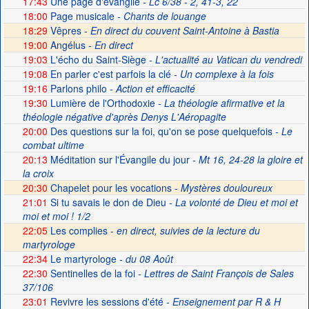
17:43
Une page d'évangile
- Lc 6/38 - 2, 41-3, 22
18:00
Page musicale
- Chants de louange
18:29
Vêpres -
En direct du couvent Saint-Antoine à Bastia
19:00
Angélus -
En direct
19:03
L'écho du Saint-Siège
- L'actualité au Vatican du vendredi
19:08
En parler c'est parfois la clé
- Un complexe à la fois
19:16
Parlons philo
- Action et efficacité
19:30
Lumière de l'Orthodoxie
- La théologie afirmative et la
théologie négative d'après Denys L'Aéropagite
20:00
Des questions sur la foi, qu'on se pose quelquefois
- Le
combat ultime
20:13
Méditation sur l'Évangile du jour
- Mt 16, 24-28 la gloire et
la croix
20:30
Chapelet pour les vocations -
Mystères douloureux
21:01
Si tu savais le don de Dieu
- La volonté de Dieu et moi et
moi et moi ! 1/2
22:05
Les complies -
en direct, suivies de la lecture du
martyrologe
22:34
Le martyrologe
- du 08 Août
22:30
Sentinelles de la foi
- Lettres de Saint François de Sales
37/106
23:01
Revivre les sessions d'été
- Enseignement par R & H