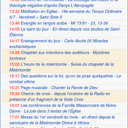
théologie négative d'après Denys L'Aéropagite
13:32
Méditation en Eglise
- 18e semaine du Temps Ordinaire
6/7 - Vendredi + Saint Sixte II
13:46
Evangile en langue arabe
- Mt 73/91 - 23, 13-36
14:05
Le saint du jour
- En direct depuis nos studios de Saint-
Étienne
14:17
Enseignement du jour
- Carlo Acutis 05 Miracles
eucharistiques
14:29
Chapelet aux intentions des auditeurs -
Mystères
lumineux
15:00
L'heure de la miséricorde -
Suivie du chapelet de la
Miséricorde
15:17
Des questions sur la foi, qu'on se pose quelquefois
- Le
combat ultime
15:21
Page musicale
- Chanter la Parole de Dieu
15:29
Chemin de croix -
depuis l'oratoire de la Radio en
présence d'un fragment de la Vraie Croix
16:01
Les conférences de la Famille Missionnaire de Notre-
Dame
- La joie dans 3 textes de l'Église
17:01
Messe du 1er vendredi du mois
- en direct depuis le
sanctuaire de la Miséricorde Divine à Vilnius