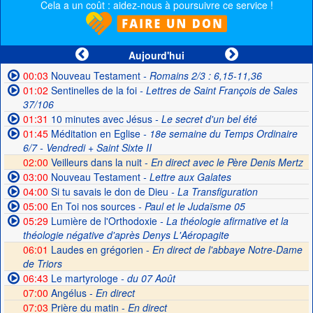
Cela a un coût : aidez-nous à poursuivre ce service !
Aujourd'hui
00:03
Nouveau Testament
- Romains 2/3 : 6,15-11,36
01:02
Sentinelles de la foi
- Lettres de Saint François de Sales
37/106
01:31
10 minutes avec Jésus
- Le secret d'un bel été
01:45
Méditation en Eglise
- 18e semaine du Temps Ordinaire
6/7 - Vendredi + Saint Sixte II
02:00
Veilleurs dans la nuit -
En direct avec le Père Denis Mertz
03:00
Nouveau Testament
- Lettre aux Galates
04:00
Si tu savais le don de Dieu
- La Transfiguration
05:00
En Toi nos sources
- Paul et le Judaïsme 05
05:29
Lumière de l'Orthodoxie
- La théologie afirmative et la
théologie négative d'après Denys L'Aéropagite
06:01
Laudes en grégorien -
En direct de l'abbaye Notre-Dame
de Triors
06:43
Le martyrologe
- du 07 Août
07:00
Angélus -
En direct
07:03
Prière du matin -
En direct