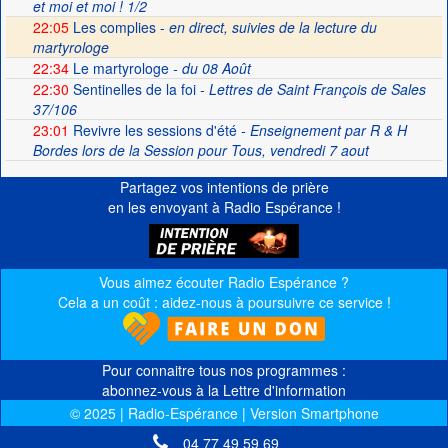
et moi et moi ! 1/2
22:05
Les complies -
en direct, suivies de la lecture du
martyrologe
22:34
Le martyrologe
- du 08 Août
22:30
Sentinelles de la foi
- Lettres de Saint François de Sales
37/106
23:01
Revivre les sessions d'été
- Enseignement par R & H
Bordes lors de la Session pour Tous, vendredi 7 aout
Partagez vos intentions de prière
en les envoyant à Radio Espérance !
Vous aimez écouter Radio Espérance ?
Cela a un coût : aidez-nous à poursuivre ce service !
Pour connaitre tous nos programmes :
abonnez-vous à la Lettre d'information
© 2025 | Radio-Espérance | Version Smartphone
04 77 49 59 69