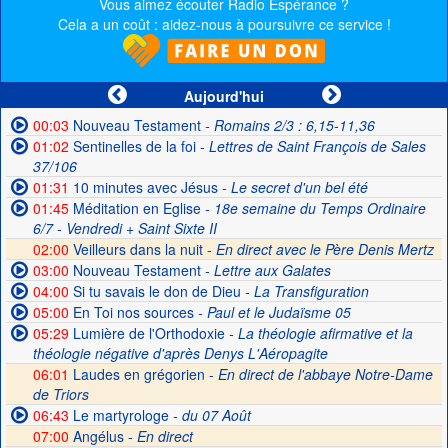
Vous aimez écouter Radio Espérance ?
Cela a un coût : aidez-nous à poursuivre ce service !
Aujourd'hui
00:03
Nouveau Testament
- Romains 2/3 : 6,15-11,36
01:02
Sentinelles de la foi
- Lettres de Saint François de Sales
37/106
01:31
10 minutes avec Jésus
- Le secret d'un bel été
01:45
Méditation en Eglise
- 18e semaine du Temps Ordinaire
6/7 - Vendredi + Saint Sixte II
02:00
Veilleurs dans la nuit -
En direct avec le Père Denis Mertz
03:00
Nouveau Testament
- Lettre aux Galates
04:00
Si tu savais le don de Dieu
- La Transfiguration
05:00
En Toi nos sources
- Paul et le Judaïsme 05
05:29
Lumière de l'Orthodoxie
- La théologie afirmative et la
théologie négative d'après Denys L'Aéropagite
06:01
Laudes en grégorien -
En direct de l'abbaye Notre-Dame
de Triors
06:43
Le martyrologe
- du 07 Août
07:00
Angélus -
En direct