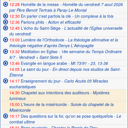
12:28
Homélie de la messe
- Homélie du vendredi 7 aout 2026
par Père Benoit Tertrais à Paray-Le-Monial
12:30
En parler c'est parfois la clé
- Un complexe à la fois
12:36
Parlons philo
- Action et efficacité
12:45
L'écho du Saint-Siège
- L'actualité de l'Eglise universelle
du vendredi
13:00
Lumière de l'Orthodoxie
- La théologie afirmative et la
théologie négative d'après Denys L'Aéropagite
13:32
Méditation en Eglise
- 18e semaine du Temps Ordinaire
6/7 - Vendredi + Saint Sixte II
13:46
Evangile en langue arabe
- Mt 73/91 - 23, 13-36
14:05
Le saint du jour
- En direct depuis nos studios de Saint-
Étienne
14:17
Enseignement du jour
- Carlo Acutis 05 Miracles
eucharistiques
14:30
Chapelet aux intentions des auditeurs -
Mystères
lumineux
15:00
L'heure de la miséricorde -
Suivie du chapelet de la
Miséricorde
15:17
Des questions sur la foi, qu'on se pose quelquefois
- Le
combat ultime
15:21
Page musicale
- Chanter la Parole de Dieu