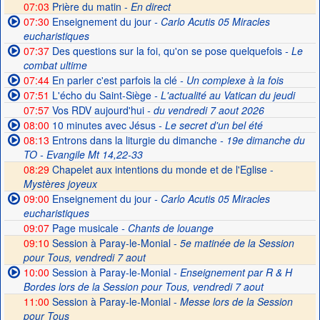
07:03
Prière du matin -
En direct
07:30
Enseignement du jour
- Carlo Acutis 05 Miracles
eucharistiques
07:37
Des questions sur la foi, qu'on se pose quelquefois
- Le
combat ultime
07:44
En parler c'est parfois la clé
- Un complexe à la fois
07:51
L'écho du Saint-Siège
- L'actualité au Vatican du jeudi
07:57
Vos RDV aujourd'hui
- du vendredi 7 aout 2026
08:00
10 minutes avec Jésus
- Le secret d'un bel été
08:13
Entrons dans la liturgie du dimanche
- 19e dimanche du
TO - Evangile Mt 14,22-33
08:29
Chapelet aux intentions du monde et de l'Eglise -
Mystères joyeux
09:00
Enseignement du jour
- Carlo Acutis 05 Miracles
eucharistiques
09:07
Page musicale
- Chants de louange
09:10
Session à Paray-le-Monial -
5e matinée de la Session
pour Tous, vendredi 7 aout
10:00
Session à Paray-le-Monial
- Enseignement par R & H
Bordes lors de la Session pour Tous, vendredi 7 aout
11:00
Session à Paray-le-Monial -
Messe lors de la Session
pour Tous