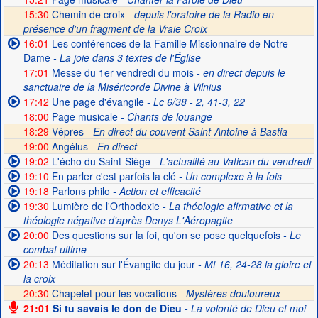
15:30
Chemin de croix -
depuis l'oratoire de la Radio en
présence d'un fragment de la Vraie Croix
16:01
Les conférences de la Famille Missionnaire de Notre-
Dame
- La joie dans 3 textes de l'Église
17:01
Messe du 1er vendredi du mois
- en direct depuis le
sanctuaire de la Miséricorde Divine à Vilnius
17:42
Une page d'évangile
- Lc 6/38 - 2, 41-3, 22
18:00
Page musicale
- Chants de louange
18:29
Vêpres -
En direct du couvent Saint-Antoine à Bastia
19:00
Angélus -
En direct
19:02
L'écho du Saint-Siège
- L'actualité au Vatican du vendredi
19:10
En parler c'est parfois la clé
- Un complexe à la fois
19:18
Parlons philo
- Action et efficacité
19:30
Lumière de l'Orthodoxie
- La théologie afirmative et la
théologie négative d'après Denys L'Aéropagite
20:00
Des questions sur la foi, qu'on se pose quelquefois
- Le
combat ultime
20:13
Méditation sur l'Évangile du jour
- Mt 16, 24-28 la gloire et
la croix
20:30
Chapelet pour les vocations -
Mystères douloureux
21:01
Si tu savais le don de Dieu
- La volonté de Dieu et moi