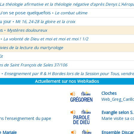
La théologie afirmative et la théologie négative d'après Denys L'Aérop
qu'on se pose quelquefois
Le combat ultime
•
u jour
Mt 16, 24-28 la gloire et la croix
•
ns
Mystères douloureux
•
La volonté de Dieu et moi et moi et moi ! 1/2
•
uivies de la lecture du martyrologe
ût
es de Saint François de Sales 37/106
é
Enseignement par R & H Bordes lors de la Session pour Tous, vendre
•
Actuellement sur nos WebRadios
Cloches
Web_Greg_Carill
Evangile selon S
ns l'enseignement du pape
Marie visite sa c
e Mariale
Ensemble Discan