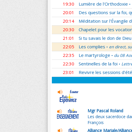
19:30
Lumière de l'Orthodoxie
•
20:01
Des questions sur la foi, 
20:14
Méditation sur l'Évangile d
20:30
Chapelet pour les vocatio
21:01
Si tu savais le don de Dieu
22:05
Les complies
en direct, s
•
22:35
Le martyrologe
du 08 Ao
•
22:30
Sentinelles de la foi
Lettr
•
23:01
Revivre les sessions d'ét
Mgr Pascal Roland
Les deux sacerdoce da
François
Alliance Mariale/Allianc