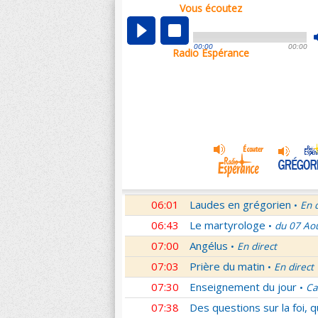
Vous écoutez
00:04
Nouveau Testament
Roma
•
01:03
Sentinelles de la foi
Lettr
•
00:00
00:00
Radio Espérance
01:32
10 minutes avec Jésus
Le
•
01:46
Méditation en Eglise
18e 
•
02:01
Veilleurs dans la nuit
En d
•
03:01
Nouveau Testament
Let
•
04:01
Si tu savais le don de Dieu
05:01
En Toi nos sources
Paul 
•
05:30
Lumière de l'Orthodoxie
•
06:01
Laudes en grégorien
En 
•
06:43
Le martyrologe
du 07 Ao
•
07:00
Angélus
En direct
•
07:03
Prière du matin
En direct
•
07:30
Enseignement du jour
Ca
•
07:38
Des questions sur la foi, 