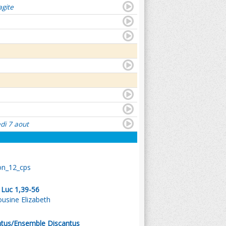
agite
di 7 aout
on_12_cps
. Luc 1,39-56
ousine Elizabeth
tus/Ensemble Discantus