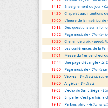
14:17
Enseignement du jour
Ca
•
14:30
Chapelet aux intentions d
15:00
L'heure de la miséricorde
15:18
Des questions sur la foi, 
15:22
Page musicale
Chanter la
•
15:30
Chemin de croix
depuis l'
•
16:01
Les conférences de la Fa
17:01
Messe du 1er vendredi d
17:44
Une page d'évangile
Lc 6
•
18:00
Page musicale
Chants de
•
18:30
Vêpres
En direct du couve
•
19:00
Angélus
En direct
•
19:03
L'écho du Saint-Siège
L'a
•
19:08
En parler c'est parfois la c
19:17
Parlons philo
Action et eff
•