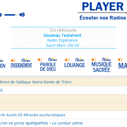
ins 2/3 : 6,15-11,36
max
mute
es de Saint François de Sales 37/106
volume
 secret d'un bel été
En réécoute
semaine du Temps Ordinaire 6/7 - Vendredi + Saint Sixte II
Nouveau Testament
Radio Espérance
irect avec le Père Denis Mertz
Saint Marc 3/6 03
tre aux Galates
La Transfiguration
•
et le Judaïsme 05
La théologie afirmative et la théologie négative d'après Denys L'Aérop
direct de l'abbaye Notre-Dame de Triors
ût
rlo Acutis 05 Miracles eucharistiques
qu'on se pose quelquefois
Le combat ultime
•