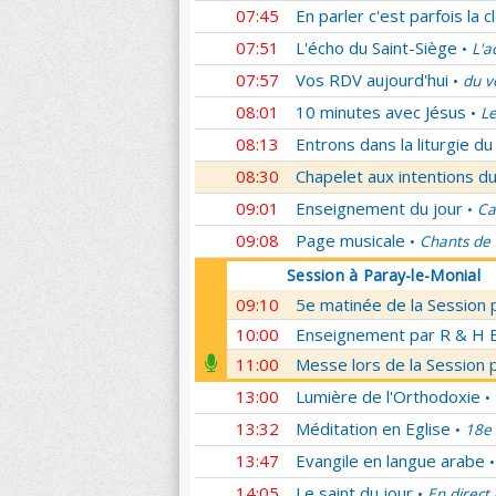
07:45
En parler c'est parfois la c
07:51
L'écho du Saint-Siège
L'a
•
07:57
Vos RDV aujourd'hui
du v
•
08:01
10 minutes avec Jésus
Le
•
08:13
Entrons dans la liturgie d
08:30
Chapelet aux intentions du
09:01
Enseignement du jour
Ca
•
09:08
Page musicale
Chants de
•
Session à Paray-le-Monial
09:10
5e matinée de la Session 
10:00
Enseignement par R & H Bo
11:00
Messe lors de la Session 
13:00
Lumière de l'Orthodoxie
•
13:32
Méditation en Eglise
18e 
•
13:47
Evangile en langue arabe
•
14:05
Le saint du jour
En direct
•