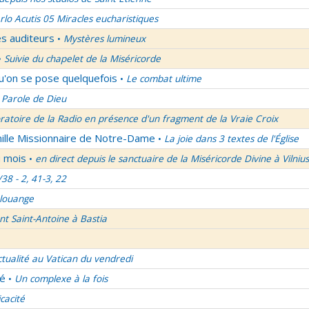
rlo Acutis 05 Miracles eucharistiques
es auditeurs
Mystères lumineux
•
Suivie du chapelet de la Miséricorde
•
qu'on se pose quelquefois
Le combat ultime
•
 Parole de Dieu
oratoire de la Radio en présence d'un fragment de la Vraie Croix
mille Missionnaire de Notre-Dame
La joie dans 3 textes de l'Église
•
u mois
en direct depuis le sanctuaire de la Miséricorde Divine à Vilnius
•
/38 - 2, 41-3, 22
 louange
nt Saint-Antoine à Bastia
ctualité au Vatican du vendredi
lé
Un complexe à la fois
•
icacité