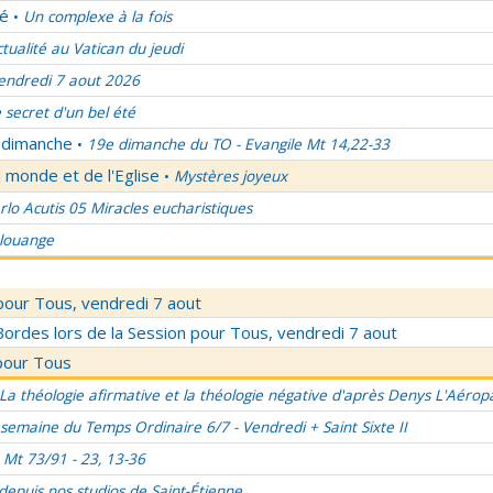
lé
Un complexe à la fois
•
ctualité au Vatican du jeudi
endredi 7 aout 2026
 secret d'un bel été
u dimanche
19e dimanche du TO - Evangile Mt 14,22-33
•
 monde et de l'Eglise
Mystères joyeux
•
rlo Acutis 05 Miracles eucharistiques
 louange
pour Tous, vendredi 7 aout
rdes lors de la Session pour Tous, vendredi 7 aout
pour Tous
La théologie afirmative et la théologie négative d'après Denys L'Aérop
semaine du Temps Ordinaire 6/7 - Vendredi + Saint Sixte II
Mt 73/91 - 23, 13-36
 depuis nos studios de Saint-Étienne