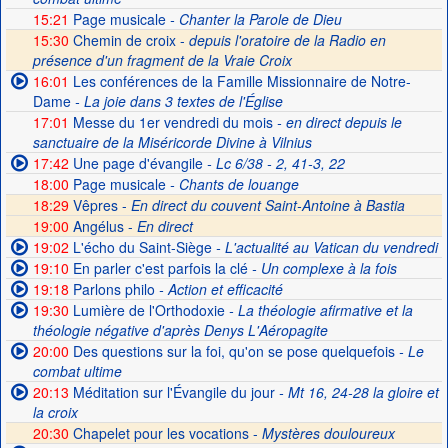
15:21
Page musicale
- Chanter la Parole de Dieu
15:30
Chemin de croix -
depuis l'oratoire de la Radio en
présence d'un fragment de la Vraie Croix
16:01
Les conférences de la Famille Missionnaire de Notre-
Dame
- La joie dans 3 textes de l'Église
17:01
Messe du 1er vendredi du mois
- en direct depuis le
sanctuaire de la Miséricorde Divine à Vilnius
17:42
Une page d'évangile
- Lc 6/38 - 2, 41-3, 22
18:00
Page musicale
- Chants de louange
18:29
Vêpres -
En direct du couvent Saint-Antoine à Bastia
19:00
Angélus -
En direct
19:02
L'écho du Saint-Siège
- L'actualité au Vatican du vendredi
19:10
En parler c'est parfois la clé
- Un complexe à la fois
19:18
Parlons philo
- Action et efficacité
19:30
Lumière de l'Orthodoxie
- La théologie afirmative et la
théologie négative d'après Denys L'Aéropagite
20:00
Des questions sur la foi, qu'on se pose quelquefois
- Le
combat ultime
20:13
Méditation sur l'Évangile du jour
- Mt 16, 24-28 la gloire et
la croix
20:30
Chapelet pour les vocations -
Mystères douloureux