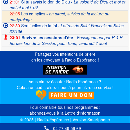
21:01
Si tu savais le don de Dieu
- La volonté de Dieu et moi et
moi et moi ! 1/2
22:05
Les complies -
en direct, suivies de la lecture du
martyrologe
22:30
Sentinelles de la foi
- Lettres de Saint François de Sales
37/106
23:01
Revivre les sessions d'été
- Enseignement par R & H
Bordes lors de la Session pour Tous, vendredi 7 aout
Partagez vos intentions de prière
en les envoyant à Radio Espérance !
Vous aimez écouter Radio Espérance ?
Cela a un coût : aidez-nous à poursuivre ce service !
Pour connaitre tous nos programmes :
abonnez-vous à la Lettre d'information
© 2025 | Radio-Espérance | Version Smartphone
04 77 49 59 69