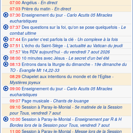
07:00
Angélus -
En direct
07:03
Prière du matin -
En direct
07:30
Enseignement du jour
- Carlo Acutis 05 Miracles
eucharistiques
07:37
Des questions sur la foi, qu'on se pose quelquefois
- Le
combat ultime
07:44
En parler c'est parfois la clé
- Un complexe à la fois
07:51
L'écho du Saint-Siège
- L'actualité au Vatican du jeudi
07:57
Vos RDV aujourd'hui
- du vendredi 7 aout 2026
08:00
10 minutes avec Jésus
- Le secret d'un bel été
08:13
Entrons dans la liturgie du dimanche
- 19e dimanche du
TO - Evangile Mt 14,22-33
08:29
Chapelet aux intentions du monde et de l'Eglise -
Mystères joyeux
09:00
Enseignement du jour
- Carlo Acutis 05 Miracles
eucharistiques
09:07
Page musicale
- Chants de louange
09:10
Session à Paray-le-Monial -
5e matinée de la Session
pour Tous, vendredi 7 aout
10:00
Session à Paray-le-Monial
- Enseignement par R & H
Bordes lors de la Session pour Tous, vendredi 7 aout
11:00
Session à Paray-le-Monial -
Messe lors de la Session