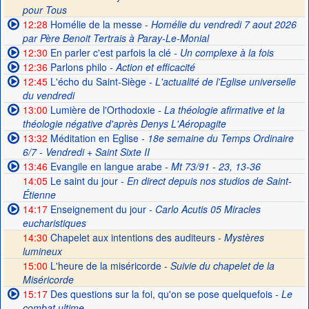
pour Tous
12:28
Homélie de la messe
- Homélie du vendredi 7 aout 2026
par Père Benoit Tertrais à Paray-Le-Monial
12:30
En parler c'est parfois la clé
- Un complexe à la fois
12:36
Parlons philo
- Action et efficacité
12:45
L'écho du Saint-Siège
- L'actualité de l'Eglise universelle
du vendredi
13:00
Lumière de l'Orthodoxie
- La théologie afirmative et la
théologie négative d'après Denys L'Aéropagite
13:32
Méditation en Eglise
- 18e semaine du Temps Ordinaire
6/7 - Vendredi + Saint Sixte II
13:46
Evangile en langue arabe
- Mt 73/91 - 23, 13-36
14:05
Le saint du jour
- En direct depuis nos studios de Saint-
Étienne
14:17
Enseignement du jour
- Carlo Acutis 05 Miracles
eucharistiques
14:30
Chapelet aux intentions des auditeurs -
Mystères
lumineux
15:00
L'heure de la miséricorde -
Suivie du chapelet de la
Miséricorde
15:17
Des questions sur la foi, qu'on se pose quelquefois
- Le
combat ultime