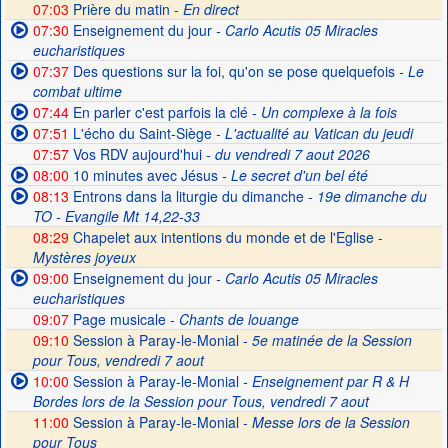
07:03
Prière du matin -
En direct
07:30
Enseignement du jour
- Carlo Acutis 05 Miracles
eucharistiques
07:37
Des questions sur la foi, qu'on se pose quelquefois
- Le
combat ultime
07:44
En parler c'est parfois la clé
- Un complexe à la fois
07:51
L'écho du Saint-Siège
- L'actualité au Vatican du jeudi
07:57
Vos RDV aujourd'hui
- du vendredi 7 aout 2026
08:00
10 minutes avec Jésus
- Le secret d'un bel été
08:13
Entrons dans la liturgie du dimanche
- 19e dimanche du
TO - Evangile Mt 14,22-33
08:29
Chapelet aux intentions du monde et de l'Eglise -
Mystères joyeux
09:00
Enseignement du jour
- Carlo Acutis 05 Miracles
eucharistiques
09:07
Page musicale
- Chants de louange
09:10
Session à Paray-le-Monial -
5e matinée de la Session
pour Tous, vendredi 7 aout
10:00
Session à Paray-le-Monial
- Enseignement par R & H
Bordes lors de la Session pour Tous, vendredi 7 aout
11:00
Session à Paray-le-Monial -
Messe lors de la Session
pour Tous