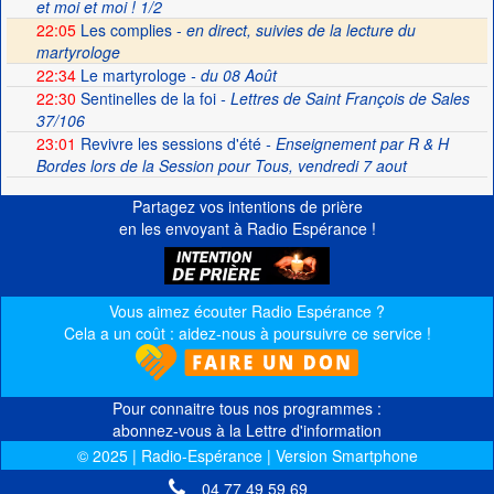
et moi et moi ! 1/2
22:05
Les complies -
en direct, suivies de la lecture du
martyrologe
22:34
Le martyrologe
- du 08 Août
22:30
Sentinelles de la foi
- Lettres de Saint François de Sales
37/106
23:01
Revivre les sessions d'été
- Enseignement par R & H
Bordes lors de la Session pour Tous, vendredi 7 aout
Partagez vos intentions de prière
en les envoyant à Radio Espérance !
Vous aimez écouter Radio Espérance ?
Cela a un coût : aidez-nous à poursuivre ce service !
Pour connaitre tous nos programmes :
abonnez-vous à la Lettre d'information
© 2025 | Radio-Espérance | Version Smartphone
04 77 49 59 69