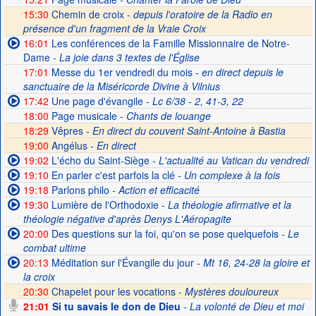
15:30
Chemin de croix -
depuis l'oratoire de la Radio en
présence d'un fragment de la Vraie Croix
16:01
Les conférences de la Famille Missionnaire de Notre-
Dame
- La joie dans 3 textes de l'Église
17:01
Messe du 1er vendredi du mois
- en direct depuis le
sanctuaire de la Miséricorde Divine à Vilnius
17:42
Une page d'évangile
- Lc 6/38 - 2, 41-3, 22
18:00
Page musicale
- Chants de louange
18:29
Vêpres -
En direct du couvent Saint-Antoine à Bastia
19:00
Angélus -
En direct
19:02
L'écho du Saint-Siège
- L'actualité au Vatican du vendredi
19:10
En parler c'est parfois la clé
- Un complexe à la fois
19:18
Parlons philo
- Action et efficacité
19:30
Lumière de l'Orthodoxie
- La théologie afirmative et la
théologie négative d'après Denys L'Aéropagite
20:00
Des questions sur la foi, qu'on se pose quelquefois
- Le
combat ultime
20:13
Méditation sur l'Évangile du jour
- Mt 16, 24-28 la gloire et
la croix
20:30
Chapelet pour les vocations -
Mystères douloureux
21:01
Si tu savais le don de Dieu
- La volonté de Dieu et moi