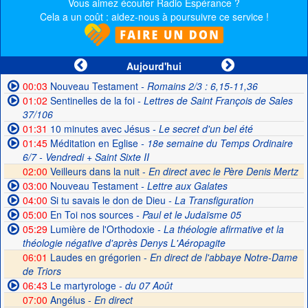
Vous aimez écouter Radio Espérance ?
Cela a un coût : aidez-nous à poursuivre ce service !
Aujourd'hui
00:03
Nouveau Testament
- Romains 2/3 : 6,15-11,36
01:02
Sentinelles de la foi
- Lettres de Saint François de Sales
37/106
01:31
10 minutes avec Jésus
- Le secret d'un bel été
01:45
Méditation en Eglise
- 18e semaine du Temps Ordinaire
6/7 - Vendredi + Saint Sixte II
02:00
Veilleurs dans la nuit -
En direct avec le Père Denis Mertz
03:00
Nouveau Testament
- Lettre aux Galates
04:00
Si tu savais le don de Dieu
- La Transfiguration
05:00
En Toi nos sources
- Paul et le Judaïsme 05
05:29
Lumière de l'Orthodoxie
- La théologie afirmative et la
théologie négative d'après Denys L'Aéropagite
06:01
Laudes en grégorien -
En direct de l'abbaye Notre-Dame
de Triors
06:43
Le martyrologe
- du 07 Août
07:00
Angélus -
En direct