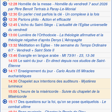
12:28
Homélie de la messe
- Homélie du vendredi 7 aout 2026
par Père Benoit Tertrais à Paray-Le-Monial
12:30
En parler c'est parfois la clé
- Un complexe à la fois
12:36
Parlons philo
- Action et efficacité
12:45
L'écho du Saint-Siège
- L'actualité de l'Eglise universelle
du vendredi
13:00
Lumière de l'Orthodoxie
- La théologie afirmative et la
théologie négative d'après Denys L'Aéropagite
13:32
Méditation en Eglise
- 18e semaine du Temps Ordinaire
6/7 - Vendredi + Saint Sixte II
13:46
Evangile en langue arabe
- Mt 73/91 - 23, 13-36
14:05
Le saint du jour
- En direct depuis nos studios de Saint-
Étienne
14:17
Enseignement du jour
- Carlo Acutis 05 Miracles
eucharistiques
14:30
Chapelet aux intentions des auditeurs -
Mystères
lumineux
15:00
L'heure de la miséricorde -
Suivie du chapelet de la
Miséricorde
15:17
Des questions sur la foi, qu'on se pose quelquefois
- Le
combat ultime
15:21
Page musicale
- Chanter la Parole de Dieu