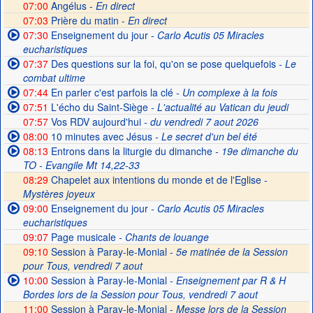
07:00
Angélus -
En direct
07:03
Prière du matin -
En direct
07:30
Enseignement du jour
- Carlo Acutis 05 Miracles
eucharistiques
07:37
Des questions sur la foi, qu'on se pose quelquefois
- Le
combat ultime
07:44
En parler c'est parfois la clé
- Un complexe à la fois
07:51
L'écho du Saint-Siège
- L'actualité au Vatican du jeudi
07:57
Vos RDV aujourd'hui
- du vendredi 7 aout 2026
08:00
10 minutes avec Jésus
- Le secret d'un bel été
08:13
Entrons dans la liturgie du dimanche
- 19e dimanche du
TO - Evangile Mt 14,22-33
08:29
Chapelet aux intentions du monde et de l'Eglise -
Mystères joyeux
09:00
Enseignement du jour
- Carlo Acutis 05 Miracles
eucharistiques
09:07
Page musicale
- Chants de louange
09:10
Session à Paray-le-Monial -
5e matinée de la Session
pour Tous, vendredi 7 aout
10:00
Session à Paray-le-Monial
- Enseignement par R & H
Bordes lors de la Session pour Tous, vendredi 7 aout
11:00
Session à Paray-le-Monial -
Messe lors de la Session