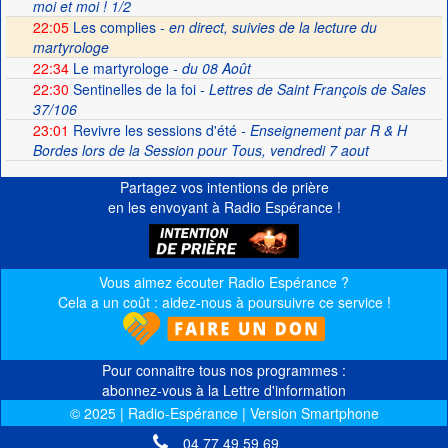
moi et moi ! 1/2
22:05
Les complies -
en direct, suivies de la lecture du
martyrologe
22:34
Le martyrologe
- du 08 Août
22:30
Sentinelles de la foi
- Lettres de Saint François de Sales
37/106
23:01
Revivre les sessions d'été
- Enseignement par R & H
Bordes lors de la Session pour Tous, vendredi 7 aout
Partagez vos intentions de prière
en les envoyant à Radio Espérance !
Vous aimez écouter Radio Espérance ?
Cela a un coût : aidez-nous à poursuivre ce service !
Pour connaitre tous nos programmes :
abonnez-vous à la Lettre d'information
© 2025 | Radio-Espérance | Version Smartphone
04 77 49 59 69