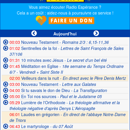
Vous aimez écouter Radio Espérance ?
Cela a un coût : aidez-nous à poursuivre ce service !
Aujourd'hui
00:03
Nouveau Testament
- Romains 2/3 : 6,15-11,36
01:02
Sentinelles de la foi
- Lettres de Saint François de Sales
37/106
01:31
10 minutes avec Jésus
- Le secret d'un bel été
01:45
Méditation en Eglise
- 18e semaine du Temps Ordinaire
6/7 - Vendredi + Saint Sixte II
02:00
Veilleurs dans la nuit -
En direct avec le Père Denis Mertz
03:00
Nouveau Testament
- Lettre aux Galates
04:00
Si tu savais le don de Dieu
- La Transfiguration
05:00
En Toi nos sources
- Paul et le Judaïsme 05
05:29
Lumière de l'Orthodoxie
- La théologie afirmative et la
théologie négative d'après Denys L'Aéropagite
06:01
Laudes en grégorien -
En direct de l'abbaye Notre-Dame
de Triors
06:43
Le martyrologe
- du 07 Août