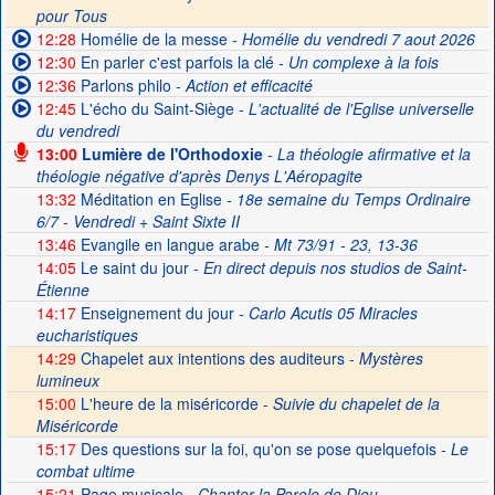
pour Tous
12:28
Homélie de la messe
- Homélie du vendredi 7 aout 2026
12:30
En parler c'est parfois la clé
- Un complexe à la fois
12:36
Parlons philo
- Action et efficacité
12:45
L'écho du Saint-Siège
- L'actualité de l'Eglise universelle
du vendredi
13:00
Lumière de l'Orthodoxie
- La théologie afirmative et la
théologie négative d'après Denys L'Aéropagite
13:32
Méditation en Eglise
- 18e semaine du Temps Ordinaire
6/7 - Vendredi + Saint Sixte II
13:46
Evangile en langue arabe
- Mt 73/91 - 23, 13-36
14:05
Le saint du jour
- En direct depuis nos studios de Saint-
Étienne
14:17
Enseignement du jour
- Carlo Acutis 05 Miracles
eucharistiques
14:29
Chapelet aux intentions des auditeurs -
Mystères
lumineux
15:00
L'heure de la miséricorde -
Suivie du chapelet de la
Miséricorde
15:17
Des questions sur la foi, qu'on se pose quelquefois
- Le
combat ultime
15:21
Page musicale
- Chanter la Parole de Dieu