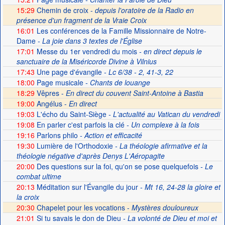
15:29
Chemin de croix -
depuis l'oratoire de la Radio en
présence d'un fragment de la Vraie Croix
16:01
Les conférences de la Famille Missionnaire de Notre-
Dame
- La joie dans 3 textes de l'Église
17:01
Messe du 1er vendredi du mois
- en direct depuis le
sanctuaire de la Miséricorde Divine à Vilnius
17:43
Une page d'évangile
- Lc 6/38 - 2, 41-3, 22
18:00
Page musicale
- Chants de louange
18:29
Vêpres -
En direct du couvent Saint-Antoine à Bastia
19:00
Angélus -
En direct
19:03
L'écho du Saint-Siège
- L'actualité au Vatican du vendredi
19:08
En parler c'est parfois la clé
- Un complexe à la fois
19:16
Parlons philo
- Action et efficacité
19:30
Lumière de l'Orthodoxie
- La théologie afirmative et la
théologie négative d'après Denys L'Aéropagite
20:00
Des questions sur la foi, qu'on se pose quelquefois
- Le
combat ultime
20:13
Méditation sur l'Évangile du jour
- Mt 16, 24-28 la gloire et
la croix
20:30
Chapelet pour les vocations -
Mystères douloureux
21:01
Si tu savais le don de Dieu
- La volonté de Dieu et moi et