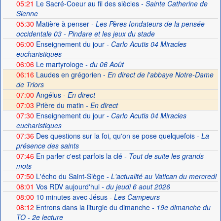
05:21
Le Sacré-Coeur au fil des siècles
- Sainte Catherine de
Sienne
05:30
Matière à penser
- Les Pères fondateurs de la pensée
occidentale 03 - Pindare et les jeux du stade
06:00
Enseignement du jour
- Carlo Acutis 04 Miracles
eucharistiques
06:06
Le martyrologe
- du 06 Août
06:16
Laudes en grégorien -
En direct de l'abbaye Notre-Dame
de Triors
07:00
Angélus -
En direct
07:03
Prière du matin -
En direct
07:30
Enseignement du jour
- Carlo Acutis 04 Miracles
eucharistiques
07:36
Des questions sur la foi, qu'on se pose quelquefois
- La
présence des saints
07:46
En parler c'est parfois la clé
- Tout de suite les grands
mots
07:50
L'écho du Saint-Siège
- L'actualité au Vatican du mercredi
08:01
Vos RDV aujourd'hui
- du jeudi 6 aout 2026
08:00
10 minutes avec Jésus
- Les Campeurs
08:12
Entrons dans la liturgie du dimanche
- 19e dimanche du
TO - 2e lecture