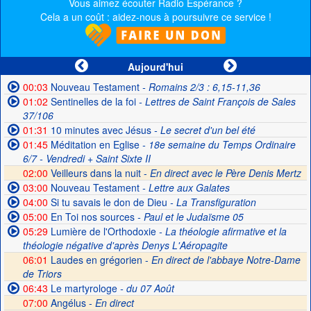
Vous aimez écouter Radio Espérance ?
Cela a un coût : aidez-nous à poursuivre ce service !
Aujourd'hui
00:03
Nouveau Testament
- Romains 2/3 : 6,15-11,36
01:02
Sentinelles de la foi
- Lettres de Saint François de Sales
37/106
01:31
10 minutes avec Jésus
- Le secret d'un bel été
01:45
Méditation en Eglise
- 18e semaine du Temps Ordinaire
6/7 - Vendredi + Saint Sixte II
02:00
Veilleurs dans la nuit -
En direct avec le Père Denis Mertz
03:00
Nouveau Testament
- Lettre aux Galates
04:00
Si tu savais le don de Dieu
- La Transfiguration
05:00
En Toi nos sources
- Paul et le Judaïsme 05
05:29
Lumière de l'Orthodoxie
- La théologie afirmative et la
théologie négative d'après Denys L'Aéropagite
06:01
Laudes en grégorien -
En direct de l'abbaye Notre-Dame
de Triors
06:43
Le martyrologe
- du 07 Août
07:00
Angélus -
En direct