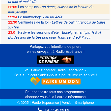
et moi et moi ! 1/2
22:05
Les complies -
en direct, suivies de la lecture du
martyrologe
22:34
Le martyrologe
- du 08 Août
22:30
Sentinelles de la foi
- Lettres de Saint François de Sales
37/106
23:01
Revivre les sessions d'été
- Enseignement par R & H
Bordes lors de la Session pour Tous, vendredi 7 aout
Partagez vos intentions de prière
en les envoyant à Radio Espérance !
Vous aimez écouter Radio Espérance ?
Cela a un coût : aidez-nous à poursuivre ce service !
Pour connaitre tous nos programmes :
abonnez-vous à la Lettre d'information
© 2025 | Radio-Espérance | Version Smartphone
04 77 49 59 69