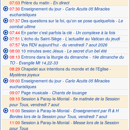
07:03
Prière du matin -
En direct
07:30
Enseignement du jour
- Carlo Acutis 05 Miracles
eucharistiques
07:37
Des questions sur la foi, qu'on se pose quelquefois
- Le
combat ultime
07:44
En parler c'est parfois la clé
- Un complexe à la fois
07:51
L'écho du Saint-Siège
- L'actualité au Vatican du jeudi
07:57
Vos RDV aujourd'hui
- du vendredi 7 aout 2026
08:00
10 minutes avec Jésus
- Le secret d'un bel été
08:13
Entrons dans la liturgie du dimanche
- 19e dimanche du
TO - Evangile Mt 14,22-33
08:29
Chapelet aux intentions du monde et de l'Eglise -
Mystères joyeux
09:00
Enseignement du jour
- Carlo Acutis 05 Miracles
eucharistiques
09:07
Page musicale
- Chants de louange
09:10
Session à Paray-le-Monial -
5e matinée de la Session
pour Tous, vendredi 7 aout
10:00
Session à Paray-le-Monial
- Enseignement par R & H
Bordes lors de la Session pour Tous, vendredi 7 aout
11:00
Session à Paray-le-Monial -
Messe lors de la Session
pour Tous