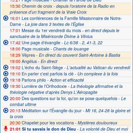
15:30
Chemin de croix -
depuis l'oratoire de la Radio en
présence d'un fragment de la Vraie Croix
16:01
Les conférences de la Famille Missionnaire de Notre-
Dame
- La joie dans 3 textes de l'Église
17:01
Messe du 1er vendredi du mois
- en direct depuis le
sanctuaire de la Miséricorde Divine à Vilnius
17:42
Une page d'évangile
- Lc 6/38 - 2, 41-3, 22
18:00
Page musicale
- Chants de louange
18:29
Vêpres -
En direct du couvent Saint-Antoine à Bastia
19:00
Angélus -
En direct
19:02
L'écho du Saint-Siège
- L'actualité au Vatican du vendredi
19:10
En parler c'est parfois la clé
- Un complexe à la fois
19:18
Parlons philo
- Action et efficacité
19:30
Lumière de l'Orthodoxie
- La théologie afirmative et la
théologie négative d'après Denys L'Aéropagite
20:00
Des questions sur la foi, qu'on se pose quelquefois
- Le
combat ultime
20:13
Méditation sur l'Évangile du jour
- Mt 16, 24-28 la gloire et
la croix
20:30
Chapelet pour les vocations -
Mystères douloureux
21:01
Si tu savais le don de Dieu
- La volonté de Dieu et moi