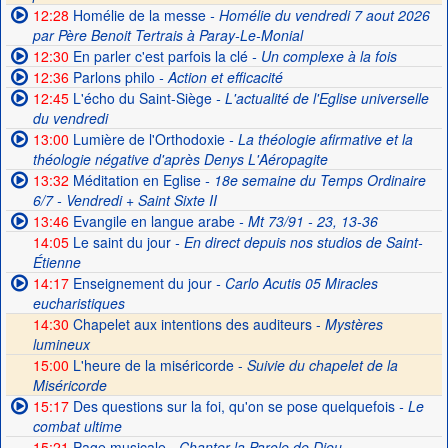
12:28
Homélie de la messe
- Homélie du vendredi 7 aout 2026
par Père Benoit Tertrais à Paray-Le-Monial
12:30
En parler c'est parfois la clé
- Un complexe à la fois
12:36
Parlons philo
- Action et efficacité
12:45
L'écho du Saint-Siège
- L'actualité de l'Eglise universelle
du vendredi
13:00
Lumière de l'Orthodoxie
- La théologie afirmative et la
théologie négative d'après Denys L'Aéropagite
13:32
Méditation en Eglise
- 18e semaine du Temps Ordinaire
6/7 - Vendredi + Saint Sixte II
13:46
Evangile en langue arabe
- Mt 73/91 - 23, 13-36
14:05
Le saint du jour
- En direct depuis nos studios de Saint-
Étienne
14:17
Enseignement du jour
- Carlo Acutis 05 Miracles
eucharistiques
14:30
Chapelet aux intentions des auditeurs -
Mystères
lumineux
15:00
L'heure de la miséricorde -
Suivie du chapelet de la
Miséricorde
15:17
Des questions sur la foi, qu'on se pose quelquefois
- Le
combat ultime
15:21
Page musicale
- Chanter la Parole de Dieu