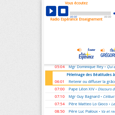
Vous écoutez
Pèlerinage des Béatitudes 
00:01
Retenir ou diffuser la grâ
00:00
00:00
Radio Espérance Enseignement
00:59
Mgr Michel Aupetit
Homél
•
01:07
Père Ludovic Frère
Passé
•
02:08
Père François Marot
Il m
•
03:08
Mgr Nicolas Brouwet
L'E
•
04:04
Père Jean-Rodolphe Kars
04:54
Père Franck Zeuschner
H
•
05:04
Mgr Dominique Rey
Qui e
•
Pèlerinage des Béatitudes 
06:01
Retenir ou diffuser la grâ
07:00
Pape Léon XIV
Discours d
•
07:10
Mgr Guy Bagnard
Célibat
•
07:54
Père Matteo Lo Gioco
Le
•
08:50
Père Luc Pialoux
Va et re
•