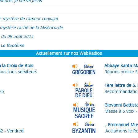
heures je verrai Jésus
e mystère de l'amour conjugal
mystère caché de la Miséricorde
 du 09 août 2025
Le Baptême
Actuellement sur nos WebRadios
à la Croix de Bois
Abbaye Santa Ma
ous tous serviteurs
Répons prolixe 
1ère lettre de S.
25
Recommandatio
Giovanni Battis
Messe à 5 voix - 
2 - Vendredi