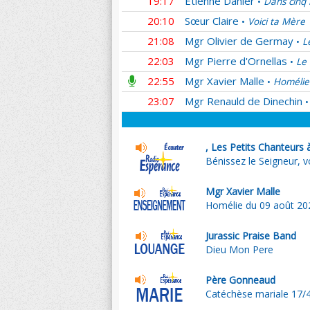
19:17
Etienne Dahler
Dans cinq 
•
20:10
Sœur Claire
Voici ta Mère
•
21:08
Mgr Olivier de Germay
L
•
22:03
Mgr Pierre d'Ornellas
Le 
•
22:55
Mgr Xavier Malle
Homélie
•
23:07
Mgr Renauld de Dinechin
•
, Les Petits Chanteurs 
Bénissez le Seigneur, v
Mgr Xavier Malle
Homélie du 09 août 20
Jurassic Praise Band
Dieu Mon Pere
Père Gonneaud
Catéchèse mariale 17/4