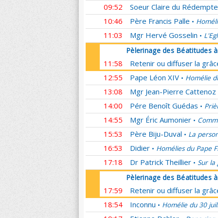
09:52
Soeur Claire du Rédempte
10:46
Père Francis Palle
Homéli
•
11:03
Mgr Hervé Gosselin
L'Eg
•
Pèlerinage des Béatitudes 
11:58
Retenir ou diffuser la grâ
12:55
Pape Léon XIV
Homélie du
•
13:08
Mgr Jean-Pierre Cattenoz
14:00
Pére Benoît Guédas
Priè
•
14:55
Mgr Éric Aumonier
Commen
•
15:53
Père Biju-Duval
La person
•
16:53
Didier
Homélies du Pape F
•
17:18
Dr Patrick Theillier
Sur la
•
Pèlerinage des Béatitudes 
17:59
Retenir ou diffuser la grâ
18:54
Inconnu
Homélie du 30 juil
•