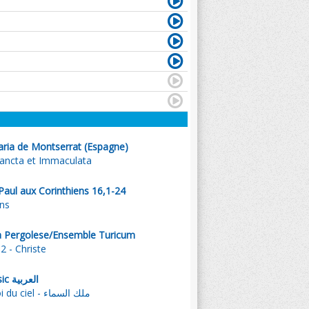
ria de Montserrat (Espagne)
Sancta et Immaculata
 Paul aux Corinthiens 16,1-24
ns
ta Pergolese/Ensemble Turicum
2 - Christe
, Emmanuel Music العربية
Acclamons le Roi du ciel - ملك السماء