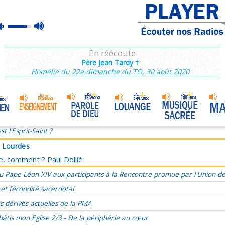
à Lourdes
max
mute
ce, comment ? Paul Dollié
volume
ie du dimanche 25 décembre, Nativité du Seigneur Année C
En réécoute
, présent, futur, évangéliser le temps
Père Jean Tardy †
Homélie du 22e dimanche du TO, 30 août 2020
’a aimé et s’est livré pour moi
ucharistie, source et sommet de l'amour
Marie, Mère de Miséricorde
•
omélie du 33e Dimanche du TO, 17 novembre 2024
st l'Esprit-Saint ?
à Lourdes
ce, comment ? Paul Dollié
u Pape Léon XIV aux participants à la Rencontre promue par l'Union d
 et fécondité sacerdotal
s dérives actuelles de la PMA
bâtis mon Eglise 2/3 - De la périphérie au cœur