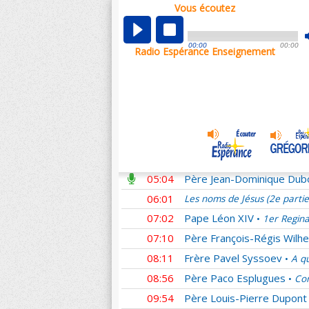
Vous écoutez
00:01
Les noms de Jésus (2e parti
00:59
Didier
Homélies du Pape F
•
00:00
00:00
Radio Espérance Enseignement
01:27
Père Matthieu Dauchez
•
02:21
Frère Emmanuel Perrier
•
03:07
Père Patrick Chauvet
L'E
•
04:04
Père Claude Flipo
Le resp
•
04:32
Père Alexandre Legay
Ho
•
04:35
Père Christophe Hadevis
05:04
Père Jean-Dominique Dub
06:01
Les noms de Jésus (2e parti
07:02
Pape Léon XIV
1er Regina
•
07:10
Père François-Régis Wilhe
08:11
Frère Pavel Syssoev
A qu
•
08:56
Père Paco Esplugues
Com
•
09:54
Père Louis-Pierre Dupont