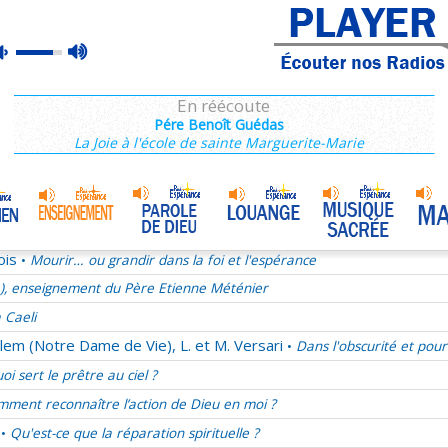
e), enseignement du Père Etienne Méténier
max
mute
rançois 28/68
volume
La joie au quotidien
En réécoute
Après 2013, quel projet pour les chrétiens ?
Pére Benoît Guédas
La Joie à l'école de sainte Marguerite-Marie
ucharistie chez les pères de l'Eglise
ect, une valeur oubliée
mélie du samedi 29 novembre 2025
Jésus notre ami
•
ois
Mourir… ou grandir dans la foi et l'espérance
•
e), enseignement du Père Etienne Méténier
 Caeli
lem (Notre Dame de Vie), L. et M. Versari
Dans l'obscurité et pour
•
oi sert le prêtre au ciel ?
ment reconnaître l’action de Dieu en moi ?
Qu'est-ce que la réparation spirituelle ?
•