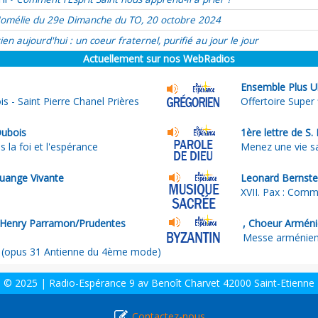
omélie du 29e Dimanche du TO, 20 octobre 2024
ien aujourd'hui : un coeur fraternel, purifié au jour le jour
Actuellement sur nos WebRadios
Ensemble Plus Ul
s - Saint Pierre Chanel Prières
Offertoire Super
Dubois
1ère lettre de S.
 la foi et l'espérance
Menez une vie s
uange Vivante
Leonard Bernste
XVII. Pax : Com
- Henry Parramon/Prudentes
, Choeur Armén
Messe arménienn
s (opus 31 Antienne du 4ème mode)
© 2025 | Radio-Espérance 9 av Benoît Charvet 42000 Saint-Etienne
Contactez-nous