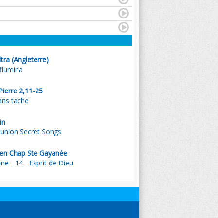
tra (Angleterre)
 flumina
 Pierre 2,11-25
ans tache
in
munion Secret Songs
ien Chap Ste Gayanée
e - 14 - Esprit de Dieu