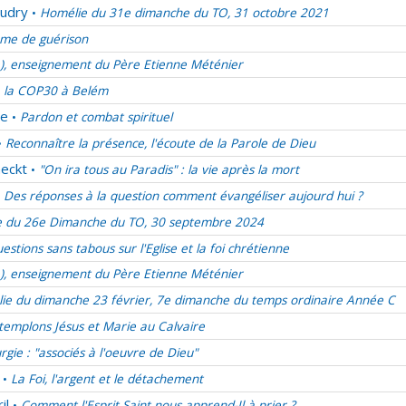
udry
Homélie du 31e dimanche du TO, 31 octobre 2021
•
me de guérison
e), enseignement du Père Etienne Méténier
 la COP30 à Belém
de
Pardon et combat spirituel
•
Reconnaître la présence, l'écoute de la Parole de Dieu
•
eckt
"On ira tous au Paradis" : la vie après la mort
•
Des réponses à la question comment évangéliser aujourd hui ?
 du 26e Dimanche du TO, 30 septembre 2024
estions sans tabous sur l'Eglise et la foi chrétienne
e), enseignement du Père Etienne Méténier
ie du dimanche 23 février, 7e dimanche du temps ordinaire Année C
emplons Jésus et Marie au Calvaire
urgie : "associés à l'oeuvre de Dieu"
La Foi, l'argent et le détachement
•
il
Comment l'Esprit Saint nous apprend-Il à prier ?
•