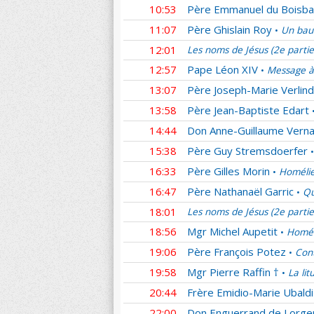
10:53
Père Emmanuel du Boisba
11:07
Père Ghislain Roy
Un bau
•
12:01
Les noms de Jésus (2e parti
12:57
Pape Léon XIV
Message à
•
13:07
Père Joseph-Marie Verlin
13:58
Père Jean-Baptiste Edart
14:44
Don Anne-Guillaume Verna
15:38
Père Guy Stremsdoerfer
•
16:33
Père Gilles Morin
Homélie
•
16:47
Père Nathanaël Garric
Qu
•
18:01
Les noms de Jésus (2e parti
18:56
Mgr Michel Aupetit
Homél
•
19:06
Père François Potez
Cont
•
19:58
Mgr Pierre Raffin †
La lit
•
20:44
Frère Emidio-Marie Ubaldi
22:00
Don Enguerrand de Lorger