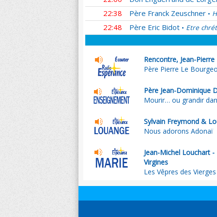
22:38
Père Franck Zeuschner
H
•
22:48
Père Eric Bidot
Etre chrét
•
Rencontre, Jean-Pierre
Père Pierre Le Bourgeoi
Père Jean-Dominique 
Mourir… ou grandir dans
Sylvain Freymond & Lo
Nous adorons Adonaï
Jean-Michel Louchart 
Virgines
Les Vêpres des Vierge