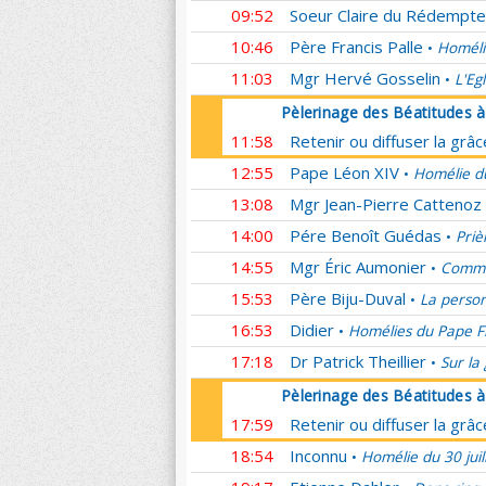
09:52
Soeur Claire du Rédempte
10:46
Père Francis Palle
Homéli
•
11:03
Mgr Hervé Gosselin
L'Eg
•
Pèlerinage des Béatitudes 
11:58
Retenir ou diffuser la grâ
12:55
Pape Léon XIV
Homélie du
•
13:08
Mgr Jean-Pierre Cattenoz
14:00
Pére Benoît Guédas
Priè
•
14:55
Mgr Éric Aumonier
Commen
•
15:53
Père Biju-Duval
La person
•
16:53
Didier
Homélies du Pape F
•
17:18
Dr Patrick Theillier
Sur la
•
Pèlerinage des Béatitudes 
17:59
Retenir ou diffuser la grâ
18:54
Inconnu
Homélie du 30 juil
•