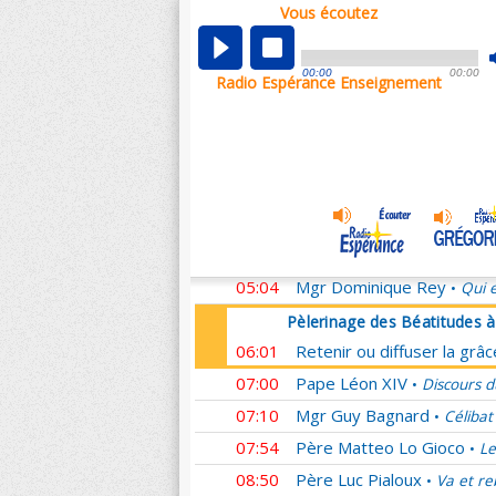
Vous écoutez
Pèlerinage des Béatitudes 
00:01
Retenir ou diffuser la grâ
00:00
00:00
Radio Espérance Enseignement
00:59
Mgr Michel Aupetit
Homél
•
01:07
Père Ludovic Frère
Passé
•
02:08
Père François Marot
Il m
•
03:08
Mgr Nicolas Brouwet
L'E
•
04:04
Père Jean-Rodolphe Kars
04:54
Père Franck Zeuschner
H
•
05:04
Mgr Dominique Rey
Qui e
•
Pèlerinage des Béatitudes 
06:01
Retenir ou diffuser la grâ
07:00
Pape Léon XIV
Discours d
•
07:10
Mgr Guy Bagnard
Célibat
•
07:54
Père Matteo Lo Gioco
Le
•
08:50
Père Luc Pialoux
Va et re
•