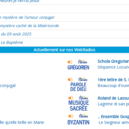
heures je verrai Jésus
e mystère de l'amour conjugal
mystère caché de la Miséricorde
 du 09 août 2025
Le Baptême
Actuellement sur nos WebRadios
Schola Gregorian
Séquence Locun
1ère lettre de S.
conjugal
Beaucoup d'ouvri
Roland de Lassu
Lagrime di san pi
, Ensemble Gos
le qu’elle brille en Marie
Le Seigneur aime 