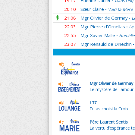
19:17
Etienne Dahler
Dans cinq 
•
20:10
Sœur Claire
Voici ta Mère
•
21:08
Mgr Olivier de Germay
L
•
22:03
Mgr Pierre d'Ornellas
Le 
•
22:55
Mgr Xavier Malle
Homélie
•
23:07
Mgr Renauld de Dinechin
•
Mgr Olivier de Germay
Le mystère de l'amour 
LTC
Tu as choisi la Croix
Père Laurent Sentis
La vertu d’espérance tel