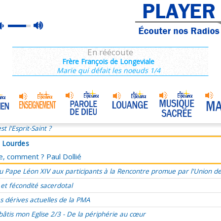
à Lourdes
max
mute
ce, comment ? Paul Dollié
volume
ie du dimanche 25 décembre, Nativité du Seigneur Année C
En réécoute
, présent, futur, évangéliser le temps
Frère François de Longeviale
Marie qui défait les noeuds 1/4
’a aimé et s’est livré pour moi
ucharistie, source et sommet de l'amour
Marie, Mère de Miséricorde
•
omélie du 33e Dimanche du TO, 17 novembre 2024
st l'Esprit-Saint ?
à Lourdes
ce, comment ? Paul Dollié
u Pape Léon XIV aux participants à la Rencontre promue par l'Union d
 et fécondité sacerdotal
s dérives actuelles de la PMA
bâtis mon Eglise 2/3 - De la périphérie au cœur