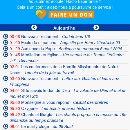
Vous aimez écouter Radio Espérance ?
Cela a un coût : aidez-nous à poursuivre ce service !
Aujourd'hui
00:06
Nouveau Testament
- Corinthiens 1/6
01:00
Ecole du dimanche
- Augustin par Henry Chadwick 03
01:29
Audience du Pape
- Audience du mercredi 5 aout 2026
01:45
Méditation en Eglise
- 19e semaine du Temps Ordinaire
1/7 - Dimanche
02:01
Les conférences de la Famille Missionnaire de Notre-
Dame
- Témoin de la joie au travail
03:00
Nouveau Testament
- Lettre aux Galates et lettre aux
Philippiens
04:01
Si tu savais le don de Dieu
- La volonté de Dieu et moi et
moi et moi ! 2/2
05:00
Monseigneur vous répond
- Célibat des prètres
05:30
Oxygène
- Les Saints et leurs histoire
05:42
Chants et liturgie
- Les chants propres à la messe du 19e
dimanche du temps ordinaire
06:01
Le martyrologe
- du 09 Août