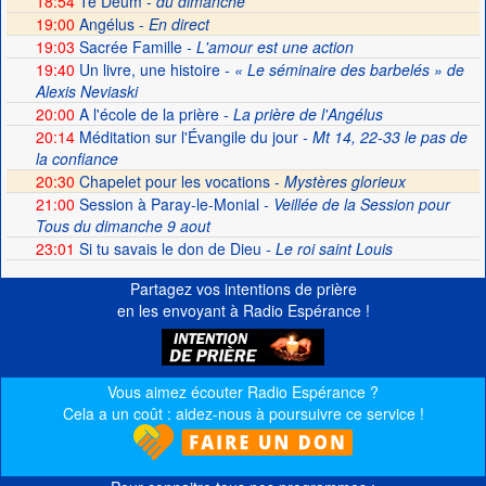
18:54
Te Deum -
du dimanche
19:00
Angélus -
En direct
19:03
Sacrée Famille
- L'amour est une action
19:40
Un livre, une histoire
- « Le séminaire des barbelés » de
Alexis Neviaski
20:00
A l'école de la prière
- La prière de l'Angélus
20:14
Méditation sur l'Évangile du jour
- Mt 14, 22-33 le pas de
la confiance
20:30
Chapelet pour les vocations -
Mystères glorieux
21:00
Session à Paray-le-Monial
- Veillée de la Session pour
Tous du dimanche 9 aout
23:01
Si tu savais le don de Dieu
- Le roi saint Louis
Partagez vos intentions de prière
en les envoyant à Radio Espérance !
Vous aimez écouter Radio Espérance ?
Cela a un coût : aidez-nous à poursuivre ce service !