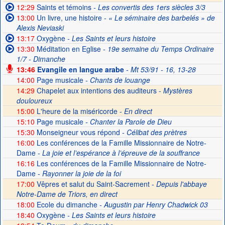
12:29
Saints et témoins
- Les convertis des 1ers siècles 3/3
13:00
Un livre, une histoire
- « Le séminaire des barbelés » de
Alexis Neviaski
13:17
Oxygène
- Les Saints et leurs histoire
13:30
Méditation en Eglise
- 19e semaine du Temps Ordinaire
1/7 - Dimanche
13:46
Evangile en langue arabe
- Mt 53/91 - 16, 13-28
14:00
Page musicale
- Chants de louange
14:29
Chapelet aux intentions des auditeurs -
Mystères
douloureux
15:00
L'heure de la miséricorde -
En direct
15:10
Page musicale
- Chanter la Parole de Dieu
15:30
Monseigneur vous répond
- Célibat des prètres
16:00
Les conférences de la Famille Missionnaire de Notre-
Dame
- La joie et l’espérance à l’épreuve de la souffrance
16:16
Les conférences de la Famille Missionnaire de Notre-
Dame
- Rayonner la joie de la foi
17:00
Vêpres et salut du Saint-Sacrement -
Depuis l'abbaye
Notre-Dame de Triors, en direct
18:00
Ecole du dimanche
- Augustin par Henry Chadwick 03
18:40
Oxygène
- Les Saints et leurs histoire