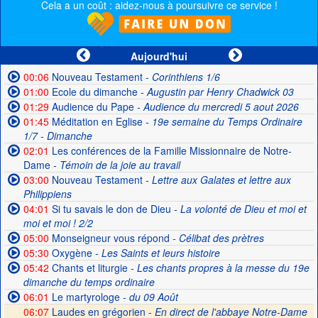
Cela a un coût : aidez-nous à poursuivre ce service !
Aujourd'hui
00:06
Nouveau Testament
- Corinthiens 1/6
01:00
Ecole du dimanche
- Augustin par Henry Chadwick 03
01:29
Audience du Pape
- Audience du mercredi 5 aout 2026
01:45
Méditation en Eglise
- 19e semaine du Temps Ordinaire
1/7 - Dimanche
02:01
Les conférences de la Famille Missionnaire de Notre-
Dame
- Témoin de la joie au travail
03:00
Nouveau Testament
- Lettre aux Galates et lettre aux
Philippiens
04:01
Si tu savais le don de Dieu
- La volonté de Dieu et moi et
moi et moi ! 2/2
05:00
Monseigneur vous répond
- Célibat des prètres
05:30
Oxygène
- Les Saints et leurs histoire
05:42
Chants et liturgie
- Les chants propres à la messe du 19e
dimanche du temps ordinaire
06:01
Le martyrologe
- du 09 Août
06:07
Laudes en grégorien -
En direct de l'abbaye Notre-Dame