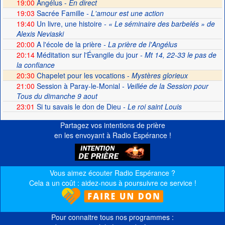
19:00
Angélus -
En direct
19:03
Sacrée Famille
- L'amour est une action
19:40
Un livre, une histoire
- « Le séminaire des barbelés » de
Alexis Neviaski
20:00
A l'école de la prière
- La prière de l'Angélus
20:14
Méditation sur l'Évangile du jour
- Mt 14, 22-33 le pas de
la confiance
20:30
Chapelet pour les vocations -
Mystères glorieux
21:00
Session à Paray-le-Monial
- Veillée de la Session pour
Tous du dimanche 9 aout
23:01
Si tu savais le don de Dieu
- Le roi saint Louis
Partagez vos intentions de prière
en les envoyant à Radio Espérance !
Vous aimez écouter Radio Espérance ?
Cela a un coût : aidez-nous à poursuivre ce service !
Pour connaitre tous nos programmes :