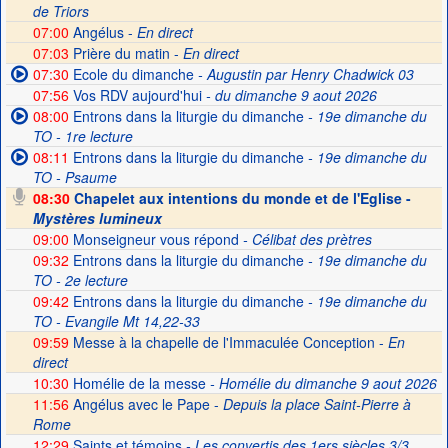
de Triors
07:00
Angélus -
En direct
07:03
Prière du matin -
En direct
07:30
Ecole du dimanche
- Augustin par Henry Chadwick 03
07:56
Vos RDV aujourd'hui
- du dimanche 9 aout 2026
08:00
Entrons dans la liturgie du dimanche
- 19e dimanche du
TO - 1re lecture
08:11
Entrons dans la liturgie du dimanche
- 19e dimanche du
TO - Psaume
08:30
Chapelet aux intentions du monde et de l'Eglise -
Mystères lumineux
09:00
Monseigneur vous répond
- Célibat des prètres
09:32
Entrons dans la liturgie du dimanche
- 19e dimanche du
TO - 2e lecture
09:42
Entrons dans la liturgie du dimanche
- 19e dimanche du
TO - Evangile Mt 14,22-33
09:59
Messe à la chapelle de l'Immaculée Conception -
En
direct
10:30
Homélie de la messe
- Homélie du dimanche 9 aout 2026
11:56
Angélus avec le Pape -
Depuis la place Saint-Pierre à
Rome
12:29
Saints et témoins
- Les convertis des 1ers siècles 3/3