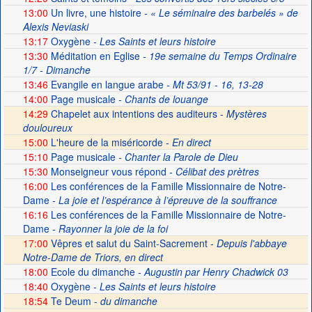
13:00
Un livre, une histoire
- « Le séminaire des barbelés » de
Alexis Neviaski
13:17
Oxygène
- Les Saints et leurs histoire
13:30
Méditation en Eglise
- 19e semaine du Temps Ordinaire
1/7 - Dimanche
13:46
Evangile en langue arabe
- Mt 53/91 - 16, 13-28
14:00
Page musicale
- Chants de louange
14:29
Chapelet aux intentions des auditeurs -
Mystères
douloureux
15:00
L'heure de la miséricorde -
En direct
15:10
Page musicale
- Chanter la Parole de Dieu
15:30
Monseigneur vous répond
- Célibat des prètres
16:00
Les conférences de la Famille Missionnaire de Notre-
Dame
- La joie et l’espérance à l’épreuve de la souffrance
16:16
Les conférences de la Famille Missionnaire de Notre-
Dame
- Rayonner la joie de la foi
17:00
Vêpres et salut du Saint-Sacrement -
Depuis l'abbaye
Notre-Dame de Triors, en direct
18:00
Ecole du dimanche
- Augustin par Henry Chadwick 03
18:40
Oxygène
- Les Saints et leurs histoire
18:54
Te Deum -
du dimanche