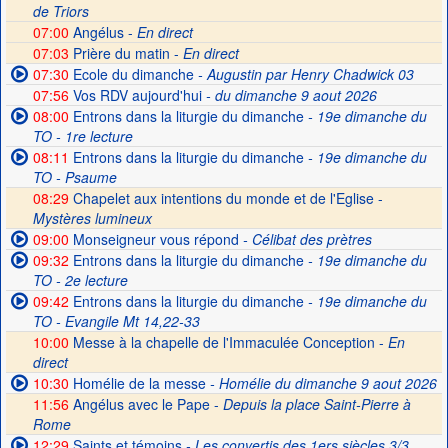
de Triors
07:00
Angélus -
En direct
07:03
Prière du matin -
En direct
07:30
Ecole du dimanche
- Augustin par Henry Chadwick 03
07:56
Vos RDV aujourd'hui
- du dimanche 9 aout 2026
08:00
Entrons dans la liturgie du dimanche
- 19e dimanche du
TO - 1re lecture
08:11
Entrons dans la liturgie du dimanche
- 19e dimanche du
TO - Psaume
08:29
Chapelet aux intentions du monde et de l'Eglise -
Mystères lumineux
09:00
Monseigneur vous répond
- Célibat des prètres
09:32
Entrons dans la liturgie du dimanche
- 19e dimanche du
TO - 2e lecture
09:42
Entrons dans la liturgie du dimanche
- 19e dimanche du
TO - Evangile Mt 14,22-33
10:00
Messe à la chapelle de l'Immaculée Conception -
En
direct
10:30
Homélie de la messe
- Homélie du dimanche 9 aout 2026
11:56
Angélus avec le Pape -
Depuis la place Saint-Pierre à
Rome
12:29
Saints et témoins
- Les convertis des 1ers siècles 3/3