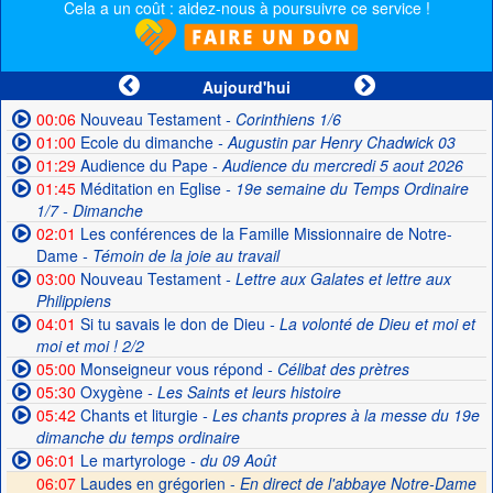
Cela a un coût : aidez-nous à poursuivre ce service !
Aujourd'hui
00:06
Nouveau Testament
- Corinthiens 1/6
01:00
Ecole du dimanche
- Augustin par Henry Chadwick 03
01:29
Audience du Pape
- Audience du mercredi 5 aout 2026
01:45
Méditation en Eglise
- 19e semaine du Temps Ordinaire
1/7 - Dimanche
02:01
Les conférences de la Famille Missionnaire de Notre-
Dame
- Témoin de la joie au travail
03:00
Nouveau Testament
- Lettre aux Galates et lettre aux
Philippiens
04:01
Si tu savais le don de Dieu
- La volonté de Dieu et moi et
moi et moi ! 2/2
05:00
Monseigneur vous répond
- Célibat des prètres
05:30
Oxygène
- Les Saints et leurs histoire
05:42
Chants et liturgie
- Les chants propres à la messe du 19e
dimanche du temps ordinaire
06:01
Le martyrologe
- du 09 Août
06:07
Laudes en grégorien -
En direct de l'abbaye Notre-Dame