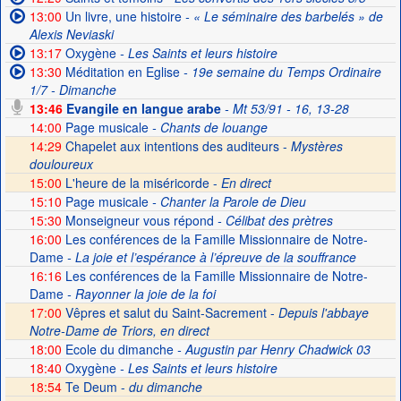
13:00
Un livre, une histoire
- « Le séminaire des barbelés » de
Alexis Neviaski
13:17
Oxygène
- Les Saints et leurs histoire
13:30
Méditation en Eglise
- 19e semaine du Temps Ordinaire
1/7 - Dimanche
13:46
Evangile en langue arabe
- Mt 53/91 - 16, 13-28
14:00
Page musicale
- Chants de louange
14:29
Chapelet aux intentions des auditeurs -
Mystères
douloureux
15:00
L'heure de la miséricorde -
En direct
15:10
Page musicale
- Chanter la Parole de Dieu
15:30
Monseigneur vous répond
- Célibat des prètres
16:00
Les conférences de la Famille Missionnaire de Notre-
Dame
- La joie et l’espérance à l’épreuve de la souffrance
16:16
Les conférences de la Famille Missionnaire de Notre-
Dame
- Rayonner la joie de la foi
17:00
Vêpres et salut du Saint-Sacrement -
Depuis l'abbaye
Notre-Dame de Triors, en direct
18:00
Ecole du dimanche
- Augustin par Henry Chadwick 03
18:40
Oxygène
- Les Saints et leurs histoire
18:54
Te Deum -
du dimanche