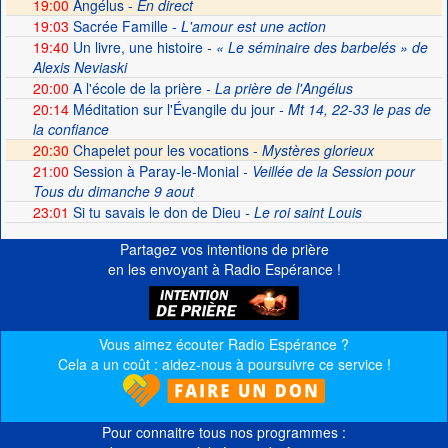
19:00
Angélus -
En direct
19:03
Sacrée Famille
- L'amour est une action
19:40
Un livre, une histoire
- « Le séminaire des barbelés » de
Alexis Neviaski
20:00
A l'école de la prière
- La prière de l'Angélus
20:14
Méditation sur l'Évangile du jour
- Mt 14, 22-33 le pas de
la confiance
20:30
Chapelet pour les vocations -
Mystères glorieux
21:00
Session à Paray-le-Monial
- Veillée de la Session pour
Tous du dimanche 9 aout
23:01
Si tu savais le don de Dieu
- Le roi saint Louis
Partagez vos intentions de prière
en les envoyant à Radio Espérance !
Vous aimez écouter Radio Espérance ?
Cela a un coût : aidez-nous à poursuivre ce service !
Pour connaitre tous nos programmes :