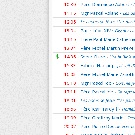
10:30
Père Dominique Aubert
•
11:15
Mgr Pascal Roland
Les de
•
12:05
Les noms de Jésus (1er part
13:04
Pape Léon XIV
Discours a
•
13:15
Frère Paul-Marie Cathelina
13:34
Père Michel-Martin Prevel
14:35
Soeur Claire
Lire la Bible 
•
15:33
Fabrice Hadjadj
J’ai soif 
•
16:03
Père Michel-Marie Zanotti
16:10
Mgr Pascal Ide
Comme je 
•
17:11
Père Pascal Ide
Se repos
•
18:01
Les noms de Jésus (1er part
18:58
Père Jean Tardy †
Homéli
•
19:09
Père Geoffroy Marie
Tra
•
20:07
Père Pierre Descouvemo