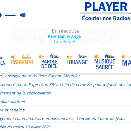
ie), enseignement du Père Etienne Méténier
max
mute
ie du 17e dimanche du TO le 24 juillet 2022
volume
ous, Jésus se livre
En réécoute
xualité
Père Daniel-Ange
La sainteté
aints
r de Dieu
udry
Homélie du 9 juillet 2017
•
t liturgie
ie), enseignement du Père Etienne Méténier
ononcé par le Pape Léon XIV à la fin de la messe pour le Jubilé des fam
crement de la réconciliation
mbat spirituel
re et renaître
gement communautaire et missionnaire, à l’école du Coeur de Jésus
lie du mardi 13 juillet 2021