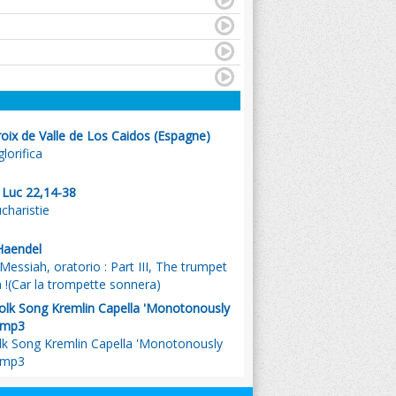
oix de Valle de Los Caidos (Espagne)
orifica
. Luc 22,14-38
ucharistie
Haendel
Messiah, oratorio : Part III, The trumpet
a !(Car la trompette sonnera)
Folk Song Kremlin Capella 'Monotonously
'.mp3
olk Song Kremlin Capella 'Monotonously
'.mp3