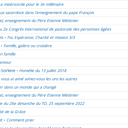
La miséricorde pour le 3e millénaire
ux sacerdoce dans l'enseignement du pape François
ie), enseignement du Père Etienne Méténier
u 2e Congrès international de pastorale des personnes âgées
is
Foi, Espérance, Charité et mission 3/3
•
Famille, galère ou croisière
•
en famille
d’amour
-Sorkine
Homélie du 13 juillet 2018
•
vous ai aimé aimez-vous les uns les autres
er dans un monde qui a changé
ie), enseignement du Père Etienne Méténier
e du 26e dimanche du TO, 25 septembre 2022
ité de la Grâce
nt
Comment prier
•