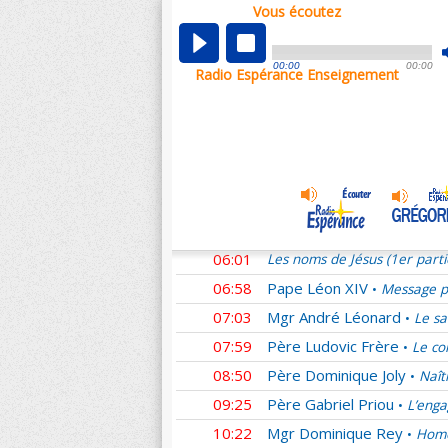
Vous écoutez
00:01
Les noms de Jésus (1er part
00:58
Père Ludovic Frère
Homél
•
00:00
00:00
Radio Espérance Enseignement
01:11
Mgr Benoît Rivière
Pour n
•
01:54
Père Denis Sonet †
La se
•
02:53
Sœur Laure
Des couples s
•
03:46
Mgr Yves Le Saux
L'Amou
•
04:44
Père Emmanuel du Boisba
05:02
Père Guilmard
Adoration e
•
06:01
Les noms de Jésus (1er part
06:58
Pape Léon XIV
Message pr
•
07:03
Mgr André Léonard
Le sa
•
07:59
Père Ludovic Frère
Le co
•
08:50
Père Dominique Joly
Naît
•
09:25
Père Gabriel Priou
L’enga
•
10:22
Mgr Dominique Rey
Homé
•