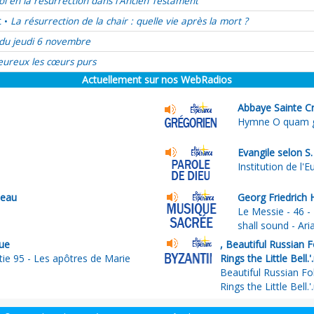
oi en la résurrection dans l'Ancien Testament
t
La résurrection de la chair : quelle vie après la mort ?
•
du jeudi 6 novembre
ureux les cœurs purs
Actuellement sur nos WebRadios
Abbaye Sainte Cr
Hymne O quam gl
Evangile selon S
Institution de l'E
neau
Georg Friedrich 
Le Messie - 46 - 
shall sound - Ari
ue
, Beautiful Russian 
tie 95 - Les apôtres de Marie
Rings the Little Bell.
Beautiful Russian F
Rings the Little Bell.