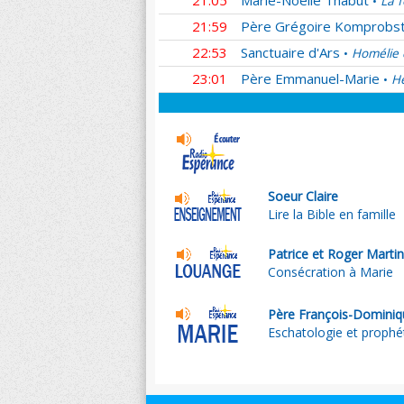
21:05
Marie-Noëlle Thabut
La f
•
21:59
Père Grégoire Komprobs
22:53
Sanctuaire d'Ars
Homélie 
•
23:01
Père Emmanuel-Marie
He
•
Soeur Claire
Lire la Bible en famille
Patrice et Roger Marti
Consécration à Marie
Père François-Dominiq
Eschatologie et prophé