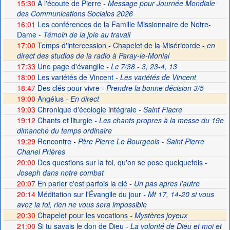
15:30
A l'écoute de Pierre
- Message pour Journée Mondiale
des Communications Sociales 2026
16:01
Les conférences de la Famille Missionnaire de Notre-
Dame
- Témoin de la joie au travail
17:00
Temps d'intercession - Chapelet de la Miséricorde -
en
direct des studios de la radio à Paray-le-Monial
17:33
Une page d'évangile
- Lc 7/38 - 3, 23-4, 13
18:00
Les variétés de Vincent
- Les variétés de Vincent
18:47
Des clés pour vivre
- Prendre la bonne décision 3/5
19:00
Angélus -
En direct
19:03
Chronique d'écologie intégrale
- Saint Fiacre
19:12
Chants et liturgie
- Les chants propres à la messe du 19e
dimanche du temps ordinaire
19:29
Rencontre
- Père Pierre Le Bourgeois - Saint Pierre
Chanel Prières
20:00
Des questions sur la foi, qu'on se pose quelquefois
-
Joseph dans notre combat
20:07
En parler c'est parfois la clé
- Un pas apres l'autre
20:14
Méditation sur l'Évangile du jour
- Mt 17, 14-20 si vous
avez la foi, rien ne vous sera impossible
20:30
Chapelet pour les vocations -
Mystères joyeux
21:00
Si tu savais le don de Dieu
- La volonté de Dieu et moi et