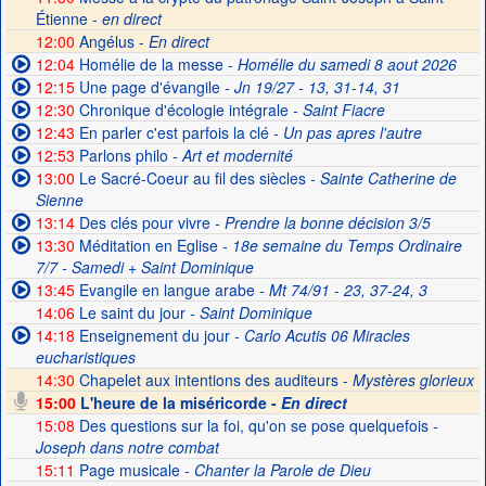
Étienne -
en direct
12:00
Angélus -
En direct
12:04
Homélie de la messe
- Homélie du samedi 8 aout 2026
12:15
Une page d'évangile
- Jn 19/27 - 13, 31-14, 31
12:30
Chronique d'écologie intégrale
- Saint Fiacre
12:43
En parler c'est parfois la clé
- Un pas apres l'autre
12:53
Parlons philo
- Art et modernité
13:00
Le Sacré-Coeur au fil des siècles
- Sainte Catherine de
Sienne
13:14
Des clés pour vivre
- Prendre la bonne décision 3/5
13:30
Méditation en Eglise
- 18e semaine du Temps Ordinaire
7/7 - Samedi + Saint Dominique
13:45
Evangile en langue arabe
- Mt 74/91 - 23, 37-24, 3
14:06
Le saint du jour
- Saint Dominique
14:18
Enseignement du jour
- Carlo Acutis 06 Miracles
eucharistiques
14:30
Chapelet aux intentions des auditeurs -
Mystères glorieux
15:00
L'heure de la miséricorde -
En direct
15:08
Des questions sur la foi, qu'on se pose quelquefois
-
Joseph dans notre combat
15:11
Page musicale
- Chanter la Parole de Dieu