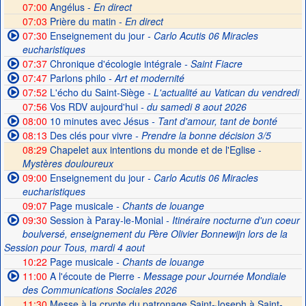
07:00
Angélus -
En direct
07:03
Prière du matin -
En direct
07:30
Enseignement du jour
- Carlo Acutis 06 Miracles
eucharistiques
07:37
Chronique d'écologie intégrale
- Saint Fiacre
07:47
Parlons philo
- Art et modernité
07:52
L'écho du Saint-Siège
- L'actualité au Vatican du vendredi
07:56
Vos RDV aujourd'hui
- du samedi 8 aout 2026
08:00
10 minutes avec Jésus
- Tant d'amour, tant de bonté
08:13
Des clés pour vivre
- Prendre la bonne décision 3/5
08:29
Chapelet aux intentions du monde et de l'Eglise -
Mystères douloureux
09:00
Enseignement du jour
- Carlo Acutis 06 Miracles
eucharistiques
09:07
Page musicale
- Chants de louange
09:30
Session à Paray-le-Monial
- Itinéraire nocturne d'un coeur
boulversé, enseignement du Père Olivier Bonnewijn lors de la
Session pour Tous, mardi 4 aout
10:22
Page musicale
- Chants de louange
11:00
A l'écoute de Pierre
- Message pour Journée Mondiale
des Communications Sociales 2026
11:30
Messe à la crypte du patronage Saint-Joseph à Saint-