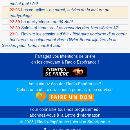
moi et moi ! 2/2
22:06
Les complies -
en direct, suivies de la lecture du
martyrologe
22:39
Le martyrologe
- du 09 Août
22:30
Saints et témoins
- Les convertis des 1ers siècles 3/3
23:01
Revivre les sessions d'été
- Itinéraire nocturne d'un coeur
boulversé, enseignement Père Olivier Bonnewijn lors de la
Session pour Tous, mardi 4 aout
Partagez vos intentions de prière
en les envoyant à Radio Espérance !
Vous aimez écouter Radio Espérance ?
Cela a un coût : aidez-nous à poursuivre ce service !
Pour connaitre tous nos programmes :
abonnez-vous à la Lettre d'information
© 2025 | Radio-Espérance | Version Smartphone