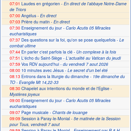
07:01
Laudes en grégorien -
En direct de l'abbaye Notre-Dame
de Triors
07:00
Angélus -
En direct
07:03
Prière du matin -
En direct
07:30
Enseignement du jour
- Carlo Acutis 05 Miracles
eucharistiques
07:37
Des questions sur la foi, qu'on se pose quelquefois
- Le
combat ultime
07:44
En parler c'est parfois la clé
- Un complexe à la fois
07:51
L'écho du Saint-Siège
- L'actualité au Vatican du jeudi
07:59
Vos RDV aujourd'hui
- du vendredi 7 aout 2026
08:00
10 minutes avec Jésus
- Le secret d'un bel été
08:13
Entrons dans la liturgie du dimanche
- 19e dimanche du
TO - Evangile Mt 14,22-33
08:30
Chapelet aux intentions du monde et de l'Eglise -
Mystères joyeux
09:00
Enseignement du jour
- Carlo Acutis 05 Miracles
eucharistiques
09:07
Page musicale
- Chants de louange
09:09
Session à Paray-le-Monial -
5e matinée de la Session
pour Tous, vendredi 7 aout
09:59
Session à Paray-le-Monial
- Enseignement par R & H