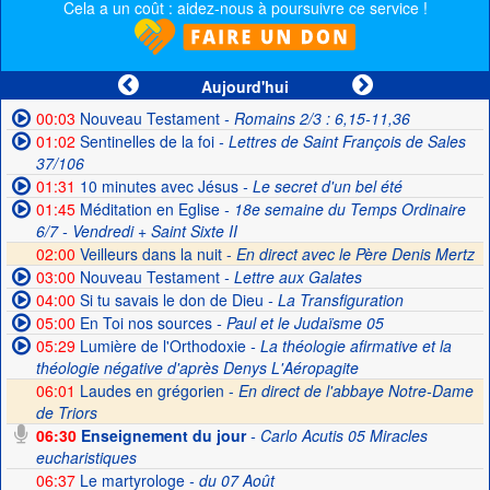
Cela a un coût : aidez-nous à poursuivre ce service !
Aujourd'hui
00:03
Nouveau Testament
- Romains 2/3 : 6,15-11,36
01:02
Sentinelles de la foi
- Lettres de Saint François de Sales
37/106
01:31
10 minutes avec Jésus
- Le secret d'un bel été
01:45
Méditation en Eglise
- 18e semaine du Temps Ordinaire
6/7 - Vendredi + Saint Sixte II
02:00
Veilleurs dans la nuit -
En direct avec le Père Denis Mertz
03:00
Nouveau Testament
- Lettre aux Galates
04:00
Si tu savais le don de Dieu
- La Transfiguration
05:00
En Toi nos sources
- Paul et le Judaïsme 05
05:29
Lumière de l'Orthodoxie
- La théologie afirmative et la
théologie négative d'après Denys L'Aéropagite
06:01
Laudes en grégorien -
En direct de l'abbaye Notre-Dame
de Triors
06:30
Enseignement du jour
- Carlo Acutis 05 Miracles
eucharistiques
06:37
Le martyrologe
- du 07 Août