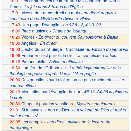
16:01
Les conférences de la Famille Missionnaire de Notre-
Dame
- La joie dans 3 textes de l'Église
17:01
Messe du 1er vendredi du mois
- en direct depuis le
sanctuaire de la Miséricorde Divine à Vilnius
17:43
Une page d'évangile
- Lc 6/38 - 2, 41-3, 22
18:00
Page musicale
- Chants de louange
18:29
Vêpres -
En direct du couvent Saint-Antoine à Bastia
19:00
Angélus -
En direct
19:03
L'écho du Saint-Siège
- L'actualité au Vatican du vendredi
19:08
En parler c'est parfois la clé
- Un complexe à la fois
19:16
Parlons philo
- Action et efficacité
19:30
Lumière de l'Orthodoxie
- La théologie afirmative et la
théologie négative d'après Denys L'Aéropagite
20:00
Des questions sur la foi, qu'on se pose quelquefois
- Le
combat ultime
20:13
Méditation sur l'Évangile du jour
- Mt 16, 24-28 la gloire et
la croix
20:30
Chapelet pour les vocations -
Mystères douloureux
21:01
Si tu savais le don de Dieu
- La volonté de Dieu et moi et
moi et moi ! 1/2
22:05
Les complies -
en direct, suivies de la lecture du
martyrologe