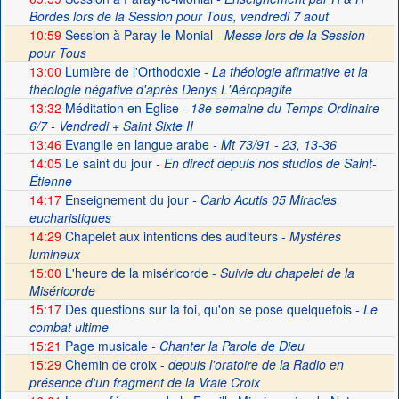
Bordes lors de la Session pour Tous, vendredi 7 aout
10:59
Session à Paray-le-Monial -
Messe lors de la Session
pour Tous
13:00
Lumière de l'Orthodoxie
- La théologie afirmative et la
théologie négative d'après Denys L'Aéropagite
13:32
Méditation en Eglise
- 18e semaine du Temps Ordinaire
6/7 - Vendredi + Saint Sixte II
13:46
Evangile en langue arabe
- Mt 73/91 - 23, 13-36
14:05
Le saint du jour
- En direct depuis nos studios de Saint-
Étienne
14:17
Enseignement du jour
- Carlo Acutis 05 Miracles
eucharistiques
14:29
Chapelet aux intentions des auditeurs -
Mystères
lumineux
15:00
L'heure de la miséricorde -
Suivie du chapelet de la
Miséricorde
15:17
Des questions sur la foi, qu'on se pose quelquefois
- Le
combat ultime
15:21
Page musicale
- Chanter la Parole de Dieu
15:29
Chemin de croix -
depuis l'oratoire de la Radio en
présence d'un fragment de la Vraie Croix