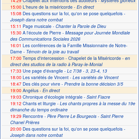
14:29
Chapelet aux intentions des auditeurs -
Mystères glorieux
15:00
L'heure de la miséricorde -
En direct
15:08
Des questions sur la foi, qu'on se pose quelquefois
-
Joseph dans notre combat
15:11
Page musicale
- Chanter la Parole de Dieu
15:30
A l'écoute de Pierre
- Message pour Journée Mondiale
des Communications Sociales 2026
16:01
Les conférences de la Famille Missionnaire de Notre-
Dame
- Témoin de la joie au travail
17:00
Temps d'intercession - Chapelet de la Miséricorde -
en
direct des studios de la radio à Paray-le-Monial
17:33
Une page d'évangile
- Lc 7/38 - 3, 23-4, 13
18:00
Les variétés de Vincent
- Les variétés de Vincent
18:47
Des clés pour vivre
- Prendre la bonne décision 3/5
19:00
Angélus -
En direct
19:03
Chronique d'écologie intégrale
- Saint Fiacre
19:12
Chants et liturgie
- Les chants propres à la messe du 19e
dimanche du temps ordinaire
19:29
Rencontre
- Père Pierre Le Bourgeois - Saint Pierre
Chanel Prières
20:00
Des questions sur la foi, qu'on se pose quelquefois
-
Joseph dans notre combat