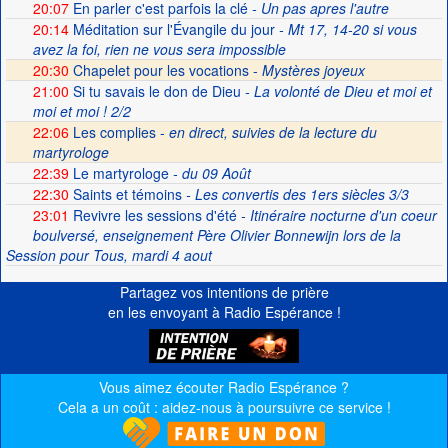
20:07
En parler c'est parfois la clé
- Un pas apres l'autre
20:14
Méditation sur l'Évangile du jour
- Mt 17, 14-20 si vous
avez la foi, rien ne vous sera impossible
20:30
Chapelet pour les vocations -
Mystères joyeux
21:00
Si tu savais le don de Dieu
- La volonté de Dieu et moi et
moi et moi ! 2/2
22:06
Les complies -
en direct, suivies de la lecture du
martyrologe
22:39
Le martyrologe
- du 09 Août
22:30
Saints et témoins
- Les convertis des 1ers siècles 3/3
23:01
Revivre les sessions d'été
- Itinéraire nocturne d'un coeur
boulversé, enseignement Père Olivier Bonnewijn lors de la
Session pour Tous, mardi 4 aout
Partagez vos intentions de prière
en les envoyant à Radio Espérance !
Vous aimez écouter Radio Espérance ?
Cela a un coût : aidez-nous à poursuivre ce service !