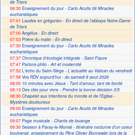
de Triors
06:30
Enseignement du jour
- Carlo Acutis 06 Miracles
eucharistiques
07:01
Laudes en grégorien -
En direct de l'abbaye Notre-Dame
de Triors
07:00
Angélus -
En direct
07:03
Prière du matin -
En direct
07:30
Enseignement du jour
- Carlo Acutis 06 Miracles
eucharistiques
07:37
Chronique d'écologie intégrale
- Saint Fiacre
07:47
Parlons philo
- Art et modernité
07:52
L'écho du Saint-Siège
- L'actualité au Vatican du vendredi
07:58
Vos RDV aujourd'hui
- du samedi 8 aout 2026
08:00
10 minutes avec Jésus
- Tant d'amour, tant de bonté
08:13
Des clés pour vivre
- Prendre la bonne décision 3/5
08:30
Chapelet aux intentions du monde et de l'Eglise -
Mystères douloureux
09:00
Enseignement du jour
- Carlo Acutis 06 Miracles
eucharistiques
09:07
Page musicale
- Chants de louange
09:30
Session à Paray-le-Monial
- Itinéraire nocturne d'un coeur
boulversé, enseignement du Père Olivier Bonnewijn lors de la