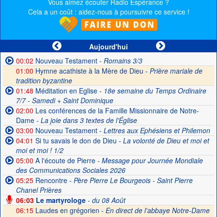
Vous aimez écouter Radio Espérance ?
Cela a un coût : aidez-nous à poursuivre ce service !
Aujourd'hui
00:02
Nouveau Testament
- Romains 3/3
01:00
Hymne acathiste à la Mère de Dieu -
Prière mariale de
tradition byzantine
01:48
Méditation en Eglise
- 18e semaine du Temps Ordinaire
7/7 - Samedi + Saint Dominique
02:00
Les conférences de la Famille Missionnaire de Notre-
Dame
- La joie dans 3 textes de l'Église
03:00
Nouveau Testament
- Lettres aux Ephésiens et Philemon
04:01
Si tu savais le don de Dieu
- La volonté de Dieu et moi et
moi et moi ! 1/2
05:00
A l'écoute de Pierre
- Message pour Journée Mondiale
des Communications Sociales 2026
05:25
Rencontre
- Père Pierre Le Bourgeois - Saint Pierre
Chanel Prières
06:03
Le martyrologe
- du 08 Août
06:15
Laudes en grégorien -
En direct de l'abbaye Notre-Dame