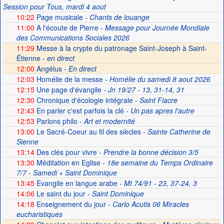
Session pour Tous, mardi 4 aout
10:22
Page musicale
- Chants de louange
11:00
A l'écoute de Pierre
- Message pour Journée Mondiale
des Communications Sociales 2026
11:29
Messe à la crypte du patronage Saint-Joseph à Saint-
Étienne -
en direct
12:00
Angélus -
En direct
12:03
Homélie de la messe
- Homélie du samedi 8 aout 2026
12:15
Une page d'évangile
- Jn 19/27 - 13, 31-14, 31
12:30
Chronique d'écologie intégrale
- Saint Fiacre
12:43
En parler c'est parfois la clé
- Un pas apres l'autre
12:53
Parlons philo
- Art et modernité
13:00
Le Sacré-Coeur au fil des siècles
- Sainte Catherine de
Sienne
13:14
Des clés pour vivre
- Prendre la bonne décision 3/5
13:30
Méditation en Eglise
- 18e semaine du Temps Ordinaire
7/7 - Samedi + Saint Dominique
13:45
Evangile en langue arabe
- Mt 74/91 - 23, 37-24, 3
14:06
Le saint du jour
- Saint Dominique
14:18
Enseignement du jour
- Carlo Acutis 06 Miracles
eucharistiques