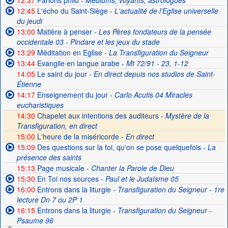
12:37
Parlons philo
- Médiums, voyants, astrologues
12:45
L'écho du Saint-Siège
- L'actualité de l'Eglise universelle
du jeudi
13:00
Matière à penser
- Les Pères fondateurs de la pensée
occidentale 03 - Pindare et les jeux du stade
13:29
Méditation en Eglise
- La Transfiguration du Seigneur
13:44
Evangile en langue arabe
- Mt 72/91 - 23, 1-12
14:05
Le saint du jour
- En direct depuis nos studios de Saint-
Étienne
14:17
Enseignement du jour
- Carlo Acutis 04 Miracles
eucharistiques
14:30
Chapelet aux intentions des auditeurs -
Mystère de la
Transfiguration, en direct
15:00
L'heure de la miséricorde -
En direct
15:09
Des questions sur la foi, qu'on se pose quelquefois
- La
présence des saints
15:13
Page musicale
- Chanter la Parole de Dieu
15:30
En Toi nos sources
- Paul et le Judaïsme 05
16:00
Entrons dans la liturgie
- Transfiguration du Seigneur - 1re
lecture Dn 7 ou 2P 1
16:15
Entrons dans la liturgie
- Transfiguration du Seigneur -
Psaume 96