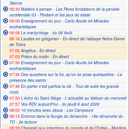
Sienne
05:30
Matière à penser
- Les Pères fondateurs de la pensée
occidentale 03 - Pindare et les jeux du stade
06:00
Enseignement du jour
- Carlo Acutis 04 Miracles
eucharistiques
06:06
Le martyrologe
- du 06 Août
06:16
Laudes en grégorien -
En direct de l'abbaye Notre-Dame
de Triors
07:00
Angélus -
En direct
07:03
Prière du matin -
En direct
07:30
Enseignement du jour
- Carlo Acutis 04 Miracles
eucharistiques
07:36
Des questions sur la foi, qu'on se pose quelquefois
- La
présence des saints
07:46
En parler c'est parfois la clé
- Tout de suite les grands
mots
07:50
L'écho du Saint-Siège
- L'actualité au Vatican du mercredi
07:57
Vos RDV aujourd'hui
- du jeudi 6 aout 2026
08:00
10 minutes avec Jésus
- Les Campeurs
08:12
Entrons dans la liturgie du dimanche
- 19e dimanche du
TO - 2e lecture
08:29
Chapelet aux intentions du monde et de l'Eglise -
Mystère