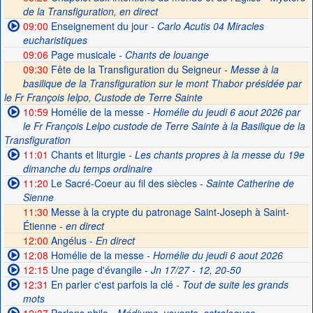
de la Transfiguration, en direct
09:00
Enseignement du jour
- Carlo Acutis 04 Miracles
eucharistiques
09:06
Page musicale
- Chants de louange
09:30
Fête de la Transfiguration du Seigneur -
Messe à la
basilique de la Transfiguration sur le mont Thabor présidée par
le Fr François Ielpo, Custode de Terre Sainte
10:59
Homélie de la messe
- Homélie du jeudi 6 aout 2026 par
le Fr François Lelpo custode de Terre Sainte à la Basilique de la
Transfiguration
11:01
Chants et liturgie
- Les chants propres à la messe du 19e
dimanche du temps ordinaire
11:20
Le Sacré-Coeur au fil des siècles
- Sainte Catherine de
Sienne
11:30
Messe à la crypte du patronage Saint-Joseph à Saint-
Étienne -
en direct
12:00
Angélus -
En direct
12:08
Homélie de la messe
- Homélie du jeudi 6 aout 2026
12:15
Une page d'évangile
- Jn 17/27 - 12, 20-50
12:31
En parler c'est parfois la clé
- Tout de suite les grands
mots