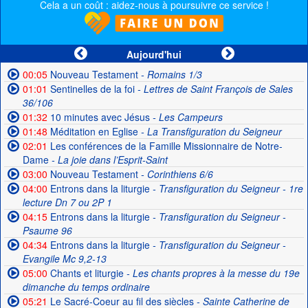
Cela a un coût : aidez-nous à poursuivre ce service !
Aujourd'hui
00:05
Nouveau Testament
- Romains 1/3
01:01
Sentinelles de la foi
- Lettres de Saint François de Sales
36/106
01:32
10 minutes avec Jésus
- Les Campeurs
01:48
Méditation en Eglise
- La Transfiguration du Seigneur
02:01
Les conférences de la Famille Missionnaire de Notre-
Dame
- La joie dans l’Esprit-Saint
03:00
Nouveau Testament
- Corinthiens 6/6
04:00
Entrons dans la liturgie
- Transfiguration du Seigneur - 1re
lecture Dn 7 ou 2P 1
04:15
Entrons dans la liturgie
- Transfiguration du Seigneur -
Psaume 96
04:34
Entrons dans la liturgie
- Transfiguration du Seigneur -
Evangile Mc 9,2-13
05:00
Chants et liturgie
- Les chants propres à la messe du 19e
dimanche du temps ordinaire
05:21
Le Sacré-Coeur au fil des siècles
- Sainte Catherine de