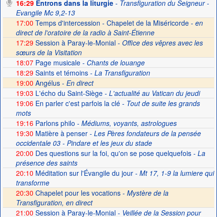
16:29
Entrons dans la liturgie
- Transfiguration du Seigneur -
Evangile Mc 9,2-13
17:00
Temps d'intercession - Chapelet de la Miséricorde -
en
direct de l'oratoire de la radio à Saint-Étienne
17:29
Session à Paray-le-Monial -
Office des vêpres avec les
sœurs de la Visitation
18:07
Page musicale
- Chants de louange
18:29
Saints et témoins
- La Transfiguration
19:00
Angélus -
En direct
19:03
L'écho du Saint-Siège
- L'actualité au Vatican du jeudi
19:06
En parler c'est parfois la clé
- Tout de suite les grands
mots
19:16
Parlons philo
- Médiums, voyants, astrologues
19:30
Matière à penser
- Les Pères fondateurs de la pensée
occidentale 03 - Pindare et les jeux du stade
20:00
Des questions sur la foi, qu'on se pose quelquefois
- La
présence des saints
20:10
Méditation sur l'Évangile du jour
- Mt 17, 1-9 la lumiere qui
transforme
20:30
Chapelet pour les vocations -
Mystère de la
Transfiguration, en direct
21:00
Session à Paray-le-Monial
- Veillée de la Session pour