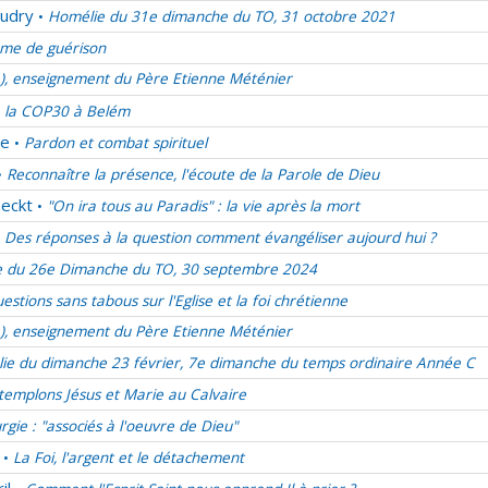
udry
Homélie du 31e dimanche du TO, 31 octobre 2021
•
me de guérison
e), enseignement du Père Etienne Méténier
 la COP30 à Belém
de
Pardon et combat spirituel
•
Reconnaître la présence, l'écoute de la Parole de Dieu
•
eckt
"On ira tous au Paradis" : la vie après la mort
•
Des réponses à la question comment évangéliser aujourd hui ?
 du 26e Dimanche du TO, 30 septembre 2024
estions sans tabous sur l'Eglise et la foi chrétienne
e), enseignement du Père Etienne Méténier
ie du dimanche 23 février, 7e dimanche du temps ordinaire Année C
emplons Jésus et Marie au Calvaire
urgie : "associés à l'oeuvre de Dieu"
La Foi, l'argent et le détachement
•