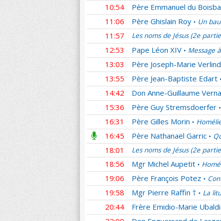
10:54
Père Emmanuel du Boisba
11:06
Père Ghislain Roy
Un bau
•
11:57
Les noms de Jésus (2e parti
12:53
Pape Léon XIV
Message à
•
13:03
Père Joseph-Marie Verlin
13:55
Père Jean-Baptiste Edart
14:42
Don Anne-Guillaume Verna
15:36
Père Guy Stremsdoerfer
•
16:31
Père Gilles Morin
Homélie
•
16:45
Père Nathanaël Garric
Qu
•
18:01
Les noms de Jésus (2e parti
18:56
Mgr Michel Aupetit
Homél
•
19:06
Père François Potez
Cont
•
19:58
Mgr Pierre Raffin †
La lit
•
20:44
Frère Emidio-Marie Ubaldi