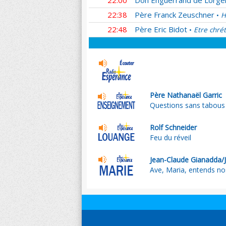
22:00
Don Enguerrand de Lorger
22:38
Père Franck Zeuschner
H
•
22:48
Père Eric Bidot
Etre chrét
•
Père Nathanaël Garric
Questions sans tabous su
Rolf Schneider
Feu du réveil
Jean-Claude Gianadda/
Ave, Maria, entends no