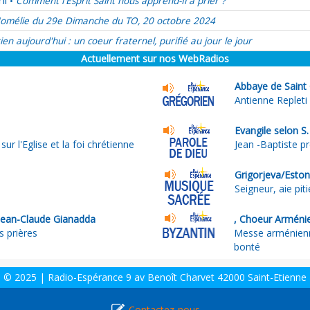
il
Comment l'Esprit Saint nous apprend-Il à prier ?
•
omélie du 29e Dimanche du TO, 20 octobre 2024
ien aujourd'hui : un coeur fraternel, purifié au jour le jour
Actuellement sur nos WebRadios
Abbaye de Saint 
Antienne Replet
Evangile selon S.
r l'Eglise et la foi chrétienne
Jean -Baptiste pr
Grigorjeva/Esto
Seigneur, aie pit
Jean-Claude Gianadda
, Choeur Arméni
s prières
Messe arménienn
bonté
© 2025 | Radio-Espérance 9 av Benoît Charvet 42000 Saint-Etienne
Contactez-nous