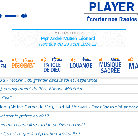
e), enseignement du Père Etienne Méténier
max
mute
rançois 28/68
volume
La joie au quotidien
En réécoute
Après 2013, quel projet pour les chrétiens ?
Mgr André-Mutien Léonard
Homélie du 23 août 2024 22
ucharistie chez les pères de l'Eglise
ect, une valeur oubliée
mélie du samedi 29 novembre 2025
Jésus notre ami
•
ois
Mourir… ou grandir dans la foi et l'espérance
•
e), enseignement du Père Etienne Méténier
 Caeli
lem (Notre Dame de Vie), L. et M. Versari
Dans l'obscurité et pour
•
oi sert le prêtre au ciel ?
ment reconnaître l’action de Dieu en moi ?
Qu'est-ce que la réparation spirituelle ?
•