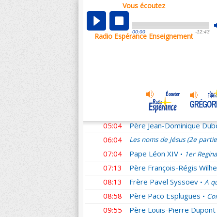
Vous écoutez
00:01
Les noms de Jésus (2e parti
00:59
Didier
Homélies du Pape F
•
00:00
-12:43
Radio Espérance Enseignement
01:27
Père Matthieu Dauchez
•
02:21
Frère Emmanuel Perrier
•
03:07
Père Patrick Chauvet
L'E
•
04:04
Père Claude Flipo
Le resp
•
04:32
Père Alexandre Legay
Ho
•
04:35
Père Christophe Hadevis
05:04
Père Jean-Dominique Dub
06:04
Les noms de Jésus (2e parti
07:04
Pape Léon XIV
1er Regina
•
07:13
Père François-Régis Wilhe
08:13
Frère Pavel Syssoev
A qu
•
08:58
Père Paco Esplugues
Com
•
09:55
Père Louis-Pierre Dupont