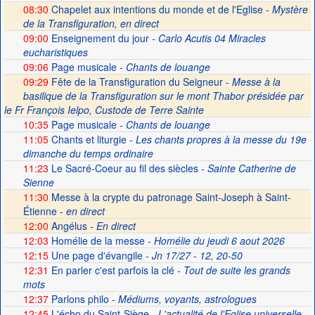
08:30
Chapelet aux intentions du monde et de l'Eglise -
Mystère
de la Transfiguration, en direct
09:00
Enseignement du jour
- Carlo Acutis 04 Miracles
eucharistiques
09:06
Page musicale
- Chants de louange
09:29
Fête de la Transfiguration du Seigneur -
Messe à la
basilique de la Transfiguration sur le mont Thabor présidée par
le Fr François Ielpo, Custode de Terre Sainte
10:35
Page musicale
- Chants de louange
11:05
Chants et liturgie
- Les chants propres à la messe du 19e
dimanche du temps ordinaire
11:23
Le Sacré-Coeur au fil des siècles
- Sainte Catherine de
Sienne
11:30
Messe à la crypte du patronage Saint-Joseph à Saint-
Étienne -
en direct
12:00
Angélus -
En direct
12:03
Homélie de la messe
- Homélie du jeudi 6 aout 2026
12:15
Une page d'évangile
- Jn 17/27 - 12, 20-50
12:31
En parler c'est parfois la clé
- Tout de suite les grands
mots
12:37
Parlons philo
- Médiums, voyants, astrologues
12:45
L'écho du Saint-Siège
- L'actualité de l'Eglise universelle