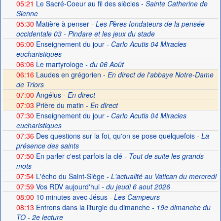
05:21
Le Sacré-Coeur au fil des siècles
- Sainte Catherine de
Sienne
05:30
Matière à penser
- Les Pères fondateurs de la pensée
occidentale 03 - Pindare et les jeux du stade
06:00
Enseignement du jour
- Carlo Acutis 04 Miracles
eucharistiques
06:06
Le martyrologe
- du 06 Août
06:16
Laudes en grégorien -
En direct de l'abbaye Notre-Dame
de Triors
07:00
Angélus -
En direct
07:03
Prière du matin -
En direct
07:30
Enseignement du jour
- Carlo Acutis 04 Miracles
eucharistiques
07:36
Des questions sur la foi, qu'on se pose quelquefois
- La
présence des saints
07:50
En parler c'est parfois la clé
- Tout de suite les grands
mots
07:54
L'écho du Saint-Siège
- L'actualité au Vatican du mercredi
07:59
Vos RDV aujourd'hui
- du jeudi 6 aout 2026
08:00
10 minutes avec Jésus
- Les Campeurs
08:13
Entrons dans la liturgie du dimanche
- 19e dimanche du
TO - 2e lecture