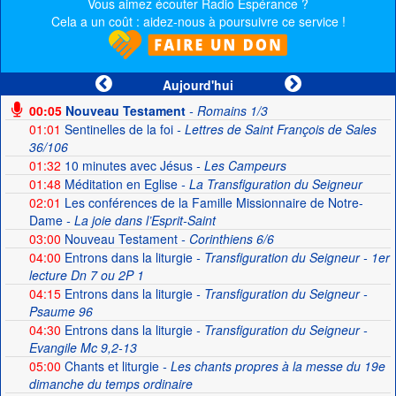
Vous aimez écouter Radio Espérance ?
Cela a un coût : aidez-nous à poursuivre ce service !
Aujourd'hui
00:05
Nouveau Testament
- Romains 1/3
01:01
Sentinelles de la foi
- Lettres de Saint François de Sales
36/106
01:32
10 minutes avec Jésus
- Les Campeurs
01:48
Méditation en Eglise
- La Transfiguration du Seigneur
02:01
Les conférences de la Famille Missionnaire de Notre-
Dame
- La joie dans l’Esprit-Saint
03:00
Nouveau Testament
- Corinthiens 6/6
04:00
Entrons dans la liturgie
- Transfiguration du Seigneur - 1er
lecture Dn 7 ou 2P 1
04:15
Entrons dans la liturgie
- Transfiguration du Seigneur -
Psaume 96
04:30
Entrons dans la liturgie
- Transfiguration du Seigneur -
Evangile Mc 9,2-13
05:00
Chants et liturgie
- Les chants propres à la messe du 19e
dimanche du temps ordinaire