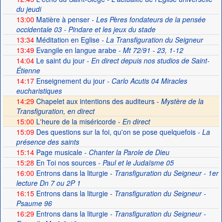
du jeudi
13:00
Matière à penser
- Les Pères fondateurs de la pensée
occidentale 03 - Pindare et les jeux du stade
13:34
Méditation en Eglise
- La Transfiguration du Seigneur
13:49
Evangile en langue arabe
- Mt 72/91 - 23, 1-12
14:04
Le saint du jour
- En direct depuis nos studios de Saint-
Étienne
14:17
Enseignement du jour
- Carlo Acutis 04 Miracles
eucharistiques
14:29
Chapelet aux intentions des auditeurs -
Mystère de la
Transfiguration, en direct
15:00
L'heure de la miséricorde -
En direct
15:09
Des questions sur la foi, qu'on se pose quelquefois
- La
présence des saints
15:14
Page musicale
- Chanter la Parole de Dieu
15:28
En Toi nos sources
- Paul et le Judaïsme 05
16:00
Entrons dans la liturgie
- Transfiguration du Seigneur - 1er
lecture Dn 7 ou 2P 1
16:15
Entrons dans la liturgie
- Transfiguration du Seigneur -
Psaume 96
16:29
Entrons dans la liturgie
- Transfiguration du Seigneur -