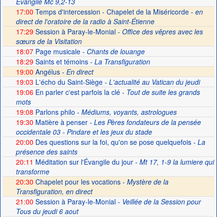
Evangile Mc 9,2-13
17:00
Temps d'intercession - Chapelet de la Miséricorde -
en
direct de l'oratoire de la radio à Saint-Étienne
17:29
Session à Paray-le-Monial -
Office des vêpres avec les
sœurs de la Visitation
18:07
Page musicale
- Chants de louange
18:29
Saints et témoins
- La Transfiguration
19:00
Angélus -
En direct
19:03
L'écho du Saint-Siège
- L'actualité au Vatican du jeudi
19:06
En parler c'est parfois la clé
- Tout de suite les grands
mots
19:08
Parlons philo
- Médiums, voyants, astrologues
19:30
Matière à penser
- Les Pères fondateurs de la pensée
occidentale 03 - Pindare et les jeux du stade
20:00
Des questions sur la foi, qu'on se pose quelquefois
- La
présence des saints
20:11
Méditation sur l'Évangile du jour
- Mt 17, 1-9 la lumiere qui
transforme
20:30
Chapelet pour les vocations -
Mystère de la
Transfiguration, en direct
21:00
Session à Paray-le-Monial
- Veillée de la Session pour
Tous du jeudi 6 aout