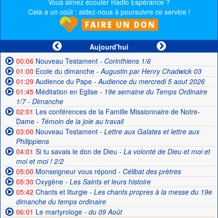
Vous aimez écouter Radio Espérance ?
Cela a un coût : aidez-nous à poursuivre ce service !
Aujourd'hui
00:06
Nouveau Testament
- Corinthiens 1/6
01:00
Ecole du dimanche
- Augustin par Henry Chadwick 03
01:29
Audience du Pape
- Audience du mercredi 5 aout 2026
01:45
Méditation en Eglise
- 19e semaine du Temps Ordinaire
1/7 - Dimanche
02:01
Les conférences de la Famille Missionnaire de Notre-
Dame
- Témoin de la joie au travail
03:00
Nouveau Testament
- Lettre aux Galates et lettre aux
Philippiens
04:01
Si tu savais le don de Dieu
- La volonté de Dieu et moi et
moi et moi ! 2/2
05:00
Monseigneur vous répond
- Célibat des prètres
05:30
Oxygène
- Les Saints et leurs histoire
05:42
Chants et liturgie
- Les chants propres à la messe du 19e
dimanche du temps ordinaire
06:01
Le martyrologe
- du 09 Août