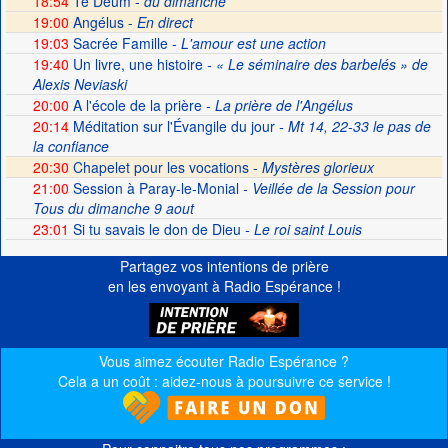
18:54
Te Deum -
du dimanche
19:00
Angélus -
En direct
19:03
Sacrée Famille
- L'amour est une action
19:40
Un livre, une histoire
- « Le séminaire des barbelés » de
Alexis Neviaski
20:00
A l'école de la prière
- La prière de l'Angélus
20:14
Méditation sur l'Évangile du jour
- Mt 14, 22-33 le pas de
la confiance
20:30
Chapelet pour les vocations -
Mystères glorieux
21:00
Session à Paray-le-Monial
- Veillée de la Session pour
Tous du dimanche 9 aout
23:01
Si tu savais le don de Dieu
- Le roi saint Louis
Partagez vos intentions de prière
en les envoyant à Radio Espérance !
Vous aimez écouter Radio Espérance ?
Cela a un coût : aidez-nous à poursuivre ce service !