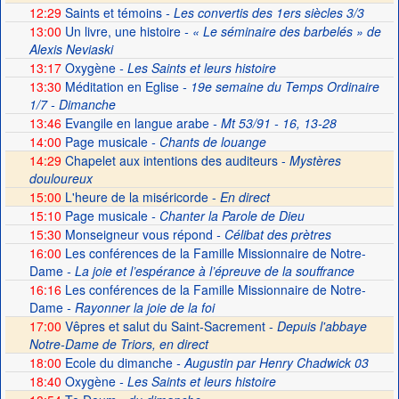
12:29
Saints et témoins
- Les convertis des 1ers siècles 3/3
13:00
Un livre, une histoire
- « Le séminaire des barbelés » de
Alexis Neviaski
13:17
Oxygène
- Les Saints et leurs histoire
13:30
Méditation en Eglise
- 19e semaine du Temps Ordinaire
1/7 - Dimanche
13:46
Evangile en langue arabe
- Mt 53/91 - 16, 13-28
14:00
Page musicale
- Chants de louange
14:29
Chapelet aux intentions des auditeurs -
Mystères
douloureux
15:00
L'heure de la miséricorde -
En direct
15:10
Page musicale
- Chanter la Parole de Dieu
15:30
Monseigneur vous répond
- Célibat des prètres
16:00
Les conférences de la Famille Missionnaire de Notre-
Dame
- La joie et l’espérance à l’épreuve de la souffrance
16:16
Les conférences de la Famille Missionnaire de Notre-
Dame
- Rayonner la joie de la foi
17:00
Vêpres et salut du Saint-Sacrement -
Depuis l'abbaye
Notre-Dame de Triors, en direct
18:00
Ecole du dimanche
- Augustin par Henry Chadwick 03
18:40
Oxygène
- Les Saints et leurs histoire