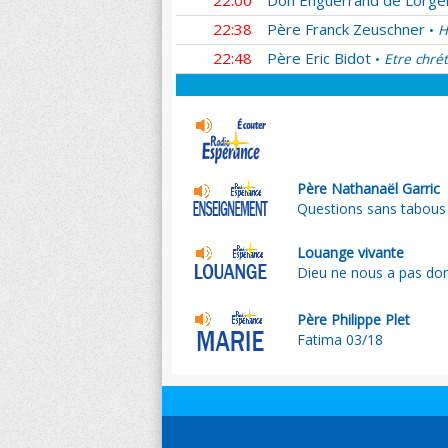
22:00
Don Enguerrand de Lorger
22:38
Père Franck Zeuschner
H
•
22:48
Père Eric Bidot
Etre chrét
•
Père Nathanaël Garric
Questions sans tabous su
Louange vivante
Dieu ne nous a pas do
Père Philippe Plet
Fatima 03/18