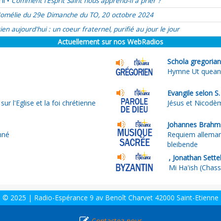
il
Comment l'Esprit Saint nous apprend-Il à prier ?
•
omélie du 29e Dimanche du TO, 20 octobre 2024
ien aujourd'hui : un coeur fraternel, purifié au jour le jour
Actuellement sur nos WebRadios
Schola gregoriana
Hymne Ut queant
Evangile selon S.
r l'Eglise et la foi chrétienne
Jésus et Nicodème
Johannes Brahms
nné
Requiem allemand
bleibende
, Jonathan Sette
Mi Ha'ish (Chass
© 2025 | Radio-Espérance 9 av Benoît Charvet 42000 Saint-Etienne
Contactez-nous