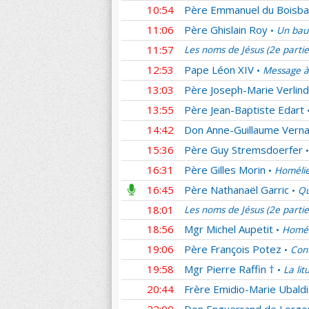
10:54
Père Emmanuel du Boisba
11:06
Père Ghislain Roy
Un bau
•
11:57
Les noms de Jésus (2e parti
12:53
Pape Léon XIV
Message à
•
13:03
Père Joseph-Marie Verlin
13:55
Père Jean-Baptiste Edart
14:42
Don Anne-Guillaume Verna
15:36
Père Guy Stremsdoerfer
•
16:31
Père Gilles Morin
Homélie
•
16:45
Père Nathanaël Garric
Qu
•
18:01
Les noms de Jésus (2e parti
18:56
Mgr Michel Aupetit
Homél
•
19:06
Père François Potez
Cont
•
19:58
Mgr Pierre Raffin †
La lit
•
20:44
Frère Emidio-Marie Ubaldi