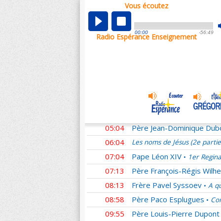
Vous écoutez
00:01
Les noms de Jésus (2e parti
00:59
Didier
Homélies du Pape F
•
00:00
-56:49
Radio Espérance Enseignement
01:27
Père Matthieu Dauchez
•
02:21
Frère Emmanuel Perrier
•
03:07
Père Patrick Chauvet
L'E
•
04:04
Père Claude Flipo
Le resp
•
04:32
Père Alexandre Legay
Ho
•
04:35
Père Christophe Hadevis
05:04
Père Jean-Dominique Dub
06:04
Les noms de Jésus (2e parti
07:04
Pape Léon XIV
1er Regina
•
07:13
Père François-Régis Wilhe
08:13
Frère Pavel Syssoev
A qu
•
08:58
Père Paco Esplugues
Com
•
09:55
Père Louis-Pierre Dupont