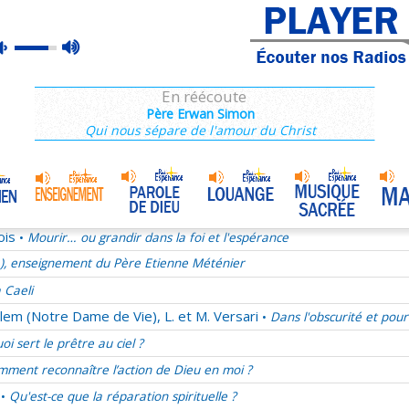
e), enseignement du Père Etienne Méténier
max
mute
rançois 28/68
volume
La joie au quotidien
En réécoute
Après 2013, quel projet pour les chrétiens ?
Père Erwan Simon
Qui nous sépare de l'amour du Christ
ucharistie chez les pères de l'Eglise
ect, une valeur oubliée
mélie du samedi 29 novembre 2025
Jésus notre ami
•
ois
Mourir… ou grandir dans la foi et l'espérance
•
e), enseignement du Père Etienne Méténier
 Caeli
lem (Notre Dame de Vie), L. et M. Versari
Dans l'obscurité et pour
•
oi sert le prêtre au ciel ?
ment reconnaître l’action de Dieu en moi ?
Qu'est-ce que la réparation spirituelle ?
•