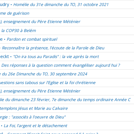
udry
Homélie du 31e dimanche du TO, 31 octobre 2021
•
me de guérison
e), enseignement du Père Etienne Méténier
 la COP30 à Belém
de
Pardon et combat spirituel
•
Reconnaître la présence, l'écoute de la Parole de Dieu
•
eckt
"On ira tous au Paradis" : la vie après la mort
•
Des réponses à la question comment évangéliser aujourd hui ?
 du 26e Dimanche du TO, 30 septembre 2024
estions sans tabous sur l'Eglise et la foi chrétienne
e), enseignement du Père Etienne Méténier
ie du dimanche 23 février, 7e dimanche du temps ordinaire Année C
emplons Jésus et Marie au Calvaire
urgie : "associés à l'oeuvre de Dieu"
La Foi, l'argent et le détachement
•