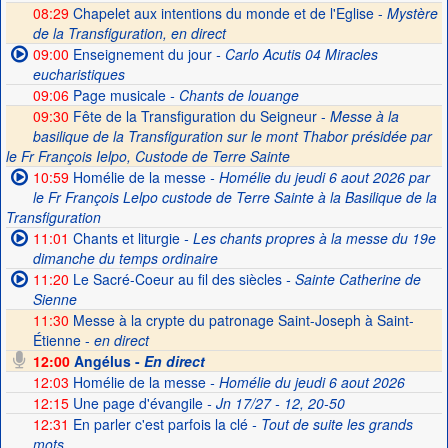
08:29
Chapelet aux intentions du monde et de l'Eglise -
Mystère
de la Transfiguration, en direct
09:00
Enseignement du jour
- Carlo Acutis 04 Miracles
eucharistiques
09:06
Page musicale
- Chants de louange
09:30
Fête de la Transfiguration du Seigneur -
Messe à la
basilique de la Transfiguration sur le mont Thabor présidée par
le Fr François Ielpo, Custode de Terre Sainte
10:59
Homélie de la messe
- Homélie du jeudi 6 aout 2026 par
le Fr François Lelpo custode de Terre Sainte à la Basilique de la
Transfiguration
11:01
Chants et liturgie
- Les chants propres à la messe du 19e
dimanche du temps ordinaire
11:20
Le Sacré-Coeur au fil des siècles
- Sainte Catherine de
Sienne
11:30
Messe à la crypte du patronage Saint-Joseph à Saint-
Étienne -
en direct
12:00
Angélus -
En direct
12:03
Homélie de la messe
- Homélie du jeudi 6 aout 2026
12:15
Une page d'évangile
- Jn 17/27 - 12, 20-50
12:31
En parler c'est parfois la clé
- Tout de suite les grands
mots