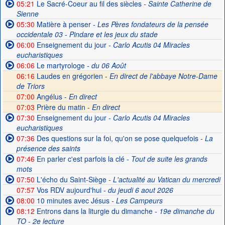
05:21
Le Sacré-Coeur au fil des siècles
- Sainte Catherine de
Sienne
05:30
Matière à penser
- Les Pères fondateurs de la pensée
occidentale 03 - Pindare et les jeux du stade
06:00
Enseignement du jour
- Carlo Acutis 04 Miracles
eucharistiques
06:06
Le martyrologe
- du 06 Août
06:16
Laudes en grégorien -
En direct de l'abbaye Notre-Dame
de Triors
07:00
Angélus -
En direct
07:03
Prière du matin -
En direct
07:30
Enseignement du jour
- Carlo Acutis 04 Miracles
eucharistiques
07:36
Des questions sur la foi, qu'on se pose quelquefois
- La
présence des saints
07:46
En parler c'est parfois la clé
- Tout de suite les grands
mots
07:50
L'écho du Saint-Siège
- L'actualité au Vatican du mercredi
07:57
Vos RDV aujourd'hui
- du jeudi 6 aout 2026
08:00
10 minutes avec Jésus
- Les Campeurs
08:12
Entrons dans la liturgie du dimanche
- 19e dimanche du
TO - 2e lecture