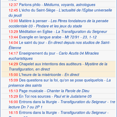
12:37
Parlons philo
- Médiums, voyants, astrologues
12:45
L'écho du Saint-Siège
- L'actualité de l'Eglise universelle
du jeudi
13:00
Matière à penser
- Les Pères fondateurs de la pensée
occidentale 03 - Pindare et les jeux du stade
13:29
Méditation en Eglise
- La Transfiguration du Seigneur
13:44
Evangile en langue arabe
- Mt 72/91 - 23, 1-12
14:04
Le saint du jour
- En direct depuis nos studios de Saint-
Étienne
14:17
Enseignement du jour
- Carlo Acutis 04 Miracles
eucharistiques
14:29
Chapelet aux intentions des auditeurs -
Mystère de la
Transfiguration, en direct
15:00
L'heure de la miséricorde -
En direct
15:09
Des questions sur la foi, qu'on se pose quelquefois
- La
présence des saints
15:13
Page musicale
- Chanter la Parole de Dieu
15:29
En Toi nos sources
- Paul et le Judaïsme 05
16:00
Entrons dans la liturgie
- Transfiguration du Seigneur - 1re
lecture Dn 7 ou 2P 1
16:15
Entrons dans la liturgie
- Transfiguration du Seigneur -