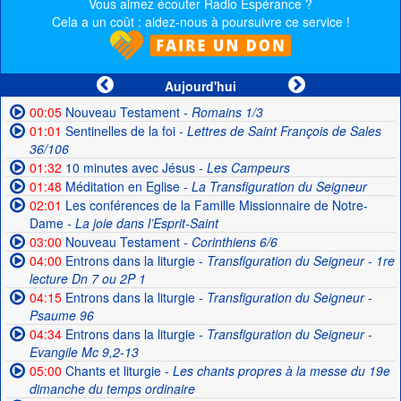
Vous aimez écouter Radio Espérance ?
Cela a un coût : aidez-nous à poursuivre ce service !
Aujourd'hui
00:05
Nouveau Testament
- Romains 1/3
01:01
Sentinelles de la foi
- Lettres de Saint François de Sales
36/106
01:32
10 minutes avec Jésus
- Les Campeurs
01:48
Méditation en Eglise
- La Transfiguration du Seigneur
02:01
Les conférences de la Famille Missionnaire de Notre-
Dame
- La joie dans l’Esprit-Saint
03:00
Nouveau Testament
- Corinthiens 6/6
04:00
Entrons dans la liturgie
- Transfiguration du Seigneur - 1re
lecture Dn 7 ou 2P 1
04:15
Entrons dans la liturgie
- Transfiguration du Seigneur -
Psaume 96
04:34
Entrons dans la liturgie
- Transfiguration du Seigneur -
Evangile Mc 9,2-13
05:00
Chants et liturgie
- Les chants propres à la messe du 19e
dimanche du temps ordinaire