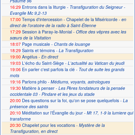
Psaume 96
16:29
Entrons dans la liturgie
- Transfiguration du Seigneur -
Evangile Mc 9,2-13
17:00
Temps d'intercession - Chapelet de la Miséricorde -
en
direct de l'oratoire de la radio à Saint-Étienne
17:29
Session à Paray-le-Monial -
Office des vêpres avec les
sœurs de la Visitation
18:07
Page musicale
- Chants de louange
18:29
Saints et témoins
- La Transfiguration
19:00
Angélus -
En direct
19:03
L'écho du Saint-Siège
- L'actualité au Vatican du jeudi
19:06
En parler c'est parfois la clé
- Tout de suite les grands
mots
19:16
Parlons philo
- Médiums, voyants, astrologues
19:30
Matière à penser
- Les Pères fondateurs de la pensée
occidentale 03 - Pindare et les jeux du stade
20:00
Des questions sur la foi, qu'on se pose quelquefois
- La
présence des saints
20:10
Méditation sur l'Évangile du jour
- Mt 17, 1-9 la lumiere qui
transforme
20:30
Chapelet pour les vocations -
Mystère de la
Transfiguration, en direct